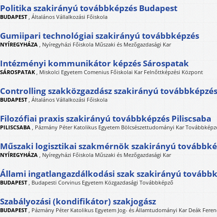
Politika szakirányú továbbképzés Budapest
BUDAPEST
,
Általános Vállalkozási Főiskola
Gumiipari technológiai szakirányú továbbképzés
NYÍREGYHÁZA
,
Nyíregyházi Főiskola Műszaki és Mezőgazdasági Kar
Intézményi kommunikátor képzés Sárospatak
SÁROSPATAK
,
Miskolci Egyetem Comenius Főiskolai Kar Felnőttképzési Központ
Controlling szakközgazdász szakirányú továbbképzé
BUDAPEST
,
Általános Vállalkozási Főiskola
Filozófiai praxis szakirányú továbbképzés Piliscsaba
PILISCSABA
,
Pázmány Péter Katolikus Egyetem Bölcsészettudományi Kar Továbbképzé
Műszaki logisztikai szakmérnök szakirányú továbbk
NYÍREGYHÁZA
,
Nyíregyházi Főiskola Műszaki és Mezőgazdasági Kar
Állami ingatlangazdálkodási szak szakirányú tovább
BUDAPEST
,
Budapesti Corvinus Egyetem Közgazdasági Továbbképző
Szabályozási (kondifikátor) szakjogász
BUDAPEST
,
Pázmány Péter Katolikus Egyetem Jog- és Államtudományi Kar Deák Feren