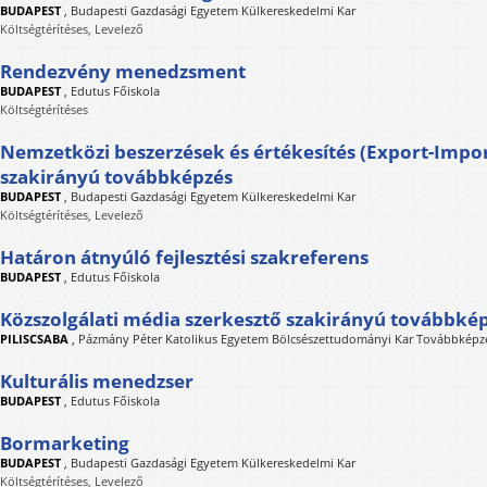
BUDAPEST
,
Budapesti Gazdasági Egyetem Külkereskedelmi Kar
Költségtérítéses, Levelező
Rendezvény menedzsment
BUDAPEST
,
Edutus Főiskola
Költségtérítéses
Nemzetközi beszerzések és értékesítés (Export-Imp
szakirányú továbbképzés
BUDAPEST
,
Budapesti Gazdasági Egyetem Külkereskedelmi Kar
Költségtérítéses, Levelező
Határon átnyúló fejlesztési szakreferens
BUDAPEST
,
Edutus Főiskola
Közszolgálati média szerkesztő szakirányú továbbké
PILISCSABA
,
Pázmány Péter Katolikus Egyetem Bölcsészettudományi Kar Továbbképzé
Kulturális menedzser
BUDAPEST
,
Edutus Főiskola
Bormarketing
BUDAPEST
,
Budapesti Gazdasági Egyetem Külkereskedelmi Kar
Költségtérítéses, Levelező