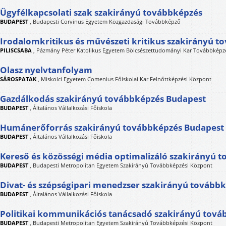
Ügyfélkapcsolati szak szakirányú továbbképzés
BUDAPEST
,
Budapesti Corvinus Egyetem Közgazdasági Továbbképző
Irodalomkritikus és művészeti kritikus szakirányú 
PILISCSABA
,
Pázmány Péter Katolikus Egyetem Bölcsészettudományi Kar Továbbképzé
Olasz nyelvtanfolyam
SÁROSPATAK
,
Miskolci Egyetem Comenius Főiskolai Kar Felnőttképzési Központ
Gazdálkodás szakirányú továbbképzés Budapest
BUDAPEST
,
Általános Vállalkozási Főiskola
Humánerőforrás szakirányú továbbképzés Budapest
BUDAPEST
,
Általános Vállalkozási Főiskola
Kereső és közösségi média optimalizáló szakirányú 
BUDAPEST
,
Budapesti Metropolitan Egyetem Szakirányú Továbbképzési Központ
Divat- és szépségipari menedzser szakirányú tovább
BUDAPEST
,
Általános Vállalkozási Főiskola
Politikai kommunikációs tanácsadó szakirányú tová
BUDAPEST
,
Budapesti Metropolitan Egyetem Szakirányú Továbbképzési Központ