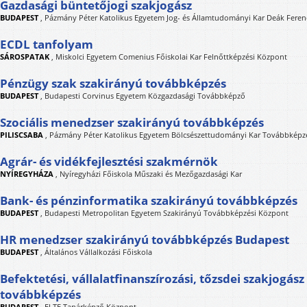
Gazdasági büntetőjogi szakjogász
BUDAPEST
,
Pázmány Péter Katolikus Egyetem Jog- és Államtudományi Kar Deák Feren
ECDL tanfolyam
SÁROSPATAK
,
Miskolci Egyetem Comenius Főiskolai Kar Felnőttképzési Központ
Pénzügy szak szakirányú továbbképzés
BUDAPEST
,
Budapesti Corvinus Egyetem Közgazdasági Továbbképző
Szociális menedzser szakirányú továbbképzés
PILISCSABA
,
Pázmány Péter Katolikus Egyetem Bölcsészettudományi Kar Továbbképzé
Agrár- és vidékfejlesztési szakmérnök
NYÍREGYHÁZA
,
Nyíregyházi Főiskola Műszaki és Mezőgazdasági Kar
Bank- és pénzinformatika szakirányú továbbképzés
BUDAPEST
,
Budapesti Metropolitan Egyetem Szakirányú Továbbképzési Központ
HR menedzser szakirányú továbbképzés Budapest
BUDAPEST
,
Általános Vállalkozási Főiskola
Befektetési, vállalatfinanszírozási, tőzsdei szakjogás
továbbképzés
BUDAPEST
,
ELTE Tanárképző Központ