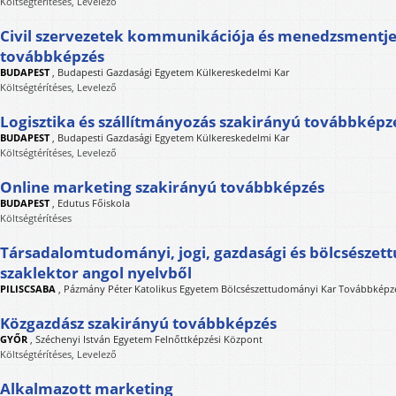
Költségtérítéses, Levelező
Civil szervezetek kommunikációja és menedzsmentje
továbbképzés
BUDAPEST
,
Budapesti Gazdasági Egyetem Külkereskedelmi Kar
Költségtérítéses, Levelező
Logisztika és szállítmányozás szakirányú továbbképz
BUDAPEST
,
Budapesti Gazdasági Egyetem Külkereskedelmi Kar
Költségtérítéses, Levelező
Online marketing szakirányú továbbképzés
BUDAPEST
,
Edutus Főiskola
Költségtérítéses
Társadalomtudományi, jogi, gazdasági és bölcsésze
szaklektor angol nyelvből
PILISCSABA
,
Pázmány Péter Katolikus Egyetem Bölcsészettudományi Kar Továbbképzé
Közgazdász szakirányú továbbképzés
GYŐR
,
Széchenyi István Egyetem Felnőttképzési Központ
Költségtérítéses, Levelező
Alkalmazott marketing