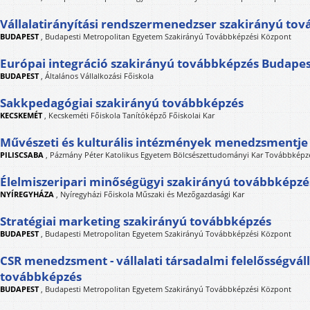
Vállalatirányítási rendszermenedzser szakirányú to
BUDAPEST
,
Budapesti Metropolitan Egyetem Szakirányú Továbbképzési Központ
Európai integráció szakirányú továbbképzés Budape
BUDAPEST
,
Általános Vállalkozási Főiskola
Sakkpedagógiai szakirányú továbbképzés
KECSKEMÉT
,
Kecskeméti Főiskola Tanítóképző Főiskolai Kar
Művészeti és kulturális intézmények menedzsmentje
PILISCSABA
,
Pázmány Péter Katolikus Egyetem Bölcsészettudományi Kar Továbbképzé
Élelmiszeripari minőségügyi szakirányú továbbképzé
NYÍREGYHÁZA
,
Nyíregyházi Főiskola Műszaki és Mezőgazdasági Kar
Stratégiai marketing szakirányú továbbképzés
BUDAPEST
,
Budapesti Metropolitan Egyetem Szakirányú Továbbképzési Központ
CSR menedzsment - vállalati társadalmi felelősségvál
továbbképzés
BUDAPEST
,
Budapesti Metropolitan Egyetem Szakirányú Továbbképzési Központ