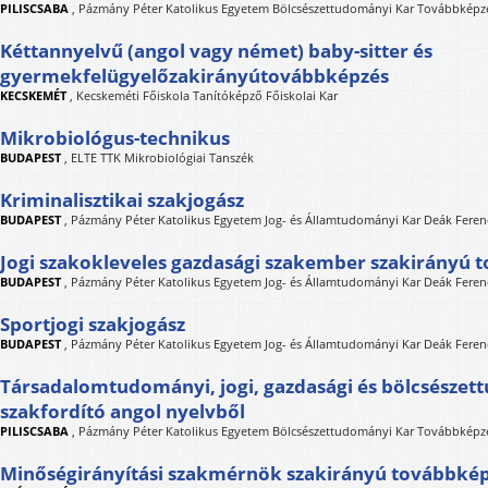
PILISCSABA
,
Pázmány Péter Katolikus Egyetem Bölcsészettudományi Kar Továbbképzé
Kéttannyelvű (angol vagy német) baby-sitter és
gyermekfelügyelőzakirányútovábbképzés
KECSKEMÉT
,
Kecskeméti Főiskola Tanítóképző Főiskolai Kar
Mikrobiológus-technikus
BUDAPEST
,
ELTE TTK Mikrobiológiai Tanszék
Kriminalisztikai szakjogász
BUDAPEST
,
Pázmány Péter Katolikus Egyetem Jog- és Államtudományi Kar Deák Feren
Jogi szakokleveles gazdasági szakember szakirányú 
BUDAPEST
,
Pázmány Péter Katolikus Egyetem Jog- és Államtudományi Kar Deák Feren
Sportjogi szakjogász
BUDAPEST
,
Pázmány Péter Katolikus Egyetem Jog- és Államtudományi Kar Deák Feren
Társadalomtudományi, jogi, gazdasági és bölcsésze
szakfordító angol nyelvből
PILISCSABA
,
Pázmány Péter Katolikus Egyetem Bölcsészettudományi Kar Továbbképzé
Minőségirányítási szakmérnök szakirányú továbbké