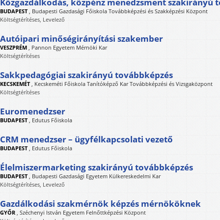
Közgazdálkodás, közpénz menedzsment szakirányú 
BUDAPEST
,
Budapesti Gazdasági Főiskola Továbbképzési és Szakképzési Központ
Költségtérítéses, Levelező
Autóipari minőségirányítási szakember
VESZPRÉM
,
Pannon Egyetem Mérnöki Kar
Költségtérítéses
Sakkpedagógiai szakirányú továbbképzés
KECSKEMÉT
,
Kecskeméti Főiskola Tanítóképző Kar Továbbképzési és Vizsgaközpont
Költségtérítéses
Euromenedzser
BUDAPEST
,
Edutus Főiskola
CRM menedzser – ügyfélkapcsolati vezető
BUDAPEST
,
Edutus Főiskola
Élelmiszermarketing szakirányú továbbképzés
BUDAPEST
,
Budapesti Gazdasági Egyetem Külkereskedelmi Kar
Költségtérítéses, Levelező
Gazdálkodási szakmérnök képzés mérnököknek
GYŐR
,
Széchenyi István Egyetem Felnőttképzési Központ