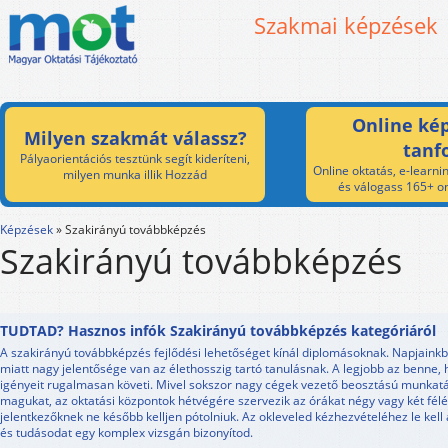
Szakmai képzések
Online kép
Milyen szakmát válassz?
tanf
Pályaorientációs tesztünk segít kideríteni,
Online oktatás, e-learnin
milyen munka illik Hozzád
és válogass 165+ on
Képzések
»
Szakirányú továbbképzés
Szakirányú továbbképzés
TUDTAD? Hasznos infók Szakirányú továbbképzés kategóriáról
A szakirányú továbbképzés fejlődési lehetőséget kínál diplomásoknak. Napjainkb
miatt nagy jelentősége van az élethosszig tartó tanulásnak. A legjobb az benne,
igényeit rugalmasan követi. Mivel sokszor nagy cégek vezető beosztású munkatár
magukat, az oktatási központok hétvégére szervezik az órákat négy vagy két félé
jelentkezőknek ne később kelljen pótolniuk. Az okleveled kézhezvételéhez le kel
és tudásodat egy komplex vizsgán bizonyítod.