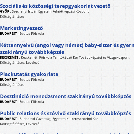
Szociális és közösségi terepgyakorlat vezető
GYŐR
,
Széchenyi István Egyetem Felnőttképzési Központ
Költségtérítéses
Marketingvezető
BUDAPEST
,
Edutus Főiskola
Kéttannyelvű (angol vagy német) baby-sitter és gye
szakirányú továbbképzés
KECSKEMÉT
,
Kecskeméti Főiskola Tanítóképző Kar Továbbképzési és Vizsgaközpont
Költségtérítéses, Levelező
Piackutatás gyakorlata
BUDAPEST
,
Edutus Főiskola
Költségtérítéses
Desztináció menedzsment szakirányú továbbképzés
BUDAPEST
,
Edutus Főiskola
Public relations és szóvivő szakirányú továbbképzés
BUDAPEST
,
Budapesti Gazdasági Egyetem Külkereskedelmi Kar
Költségtérítéses, Levelező