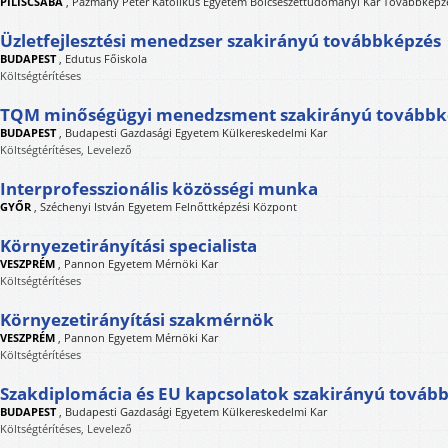
PILISCSABA
,
Pázmány Péter Katolikus Egyetem Bölcsészettudományi Kar Továbbképzé
Üzletfejlesztési menedzser szakirányú továbbképzés
BUDAPEST
,
Edutus Főiskola
Költségtérítéses
TQM minőségügyi menedzsment szakirányú továbbk
BUDAPEST
,
Budapesti Gazdasági Egyetem Külkereskedelmi Kar
Költségtérítéses, Levelező
Interprofesszionális közösségi munka
GYŐR
,
Széchenyi István Egyetem Felnőttképzési Központ
Környezetirányítási specialista
VESZPRÉM
,
Pannon Egyetem Mérnöki Kar
Költségtérítéses
Környezetirányítási szakmérnök
VESZPRÉM
,
Pannon Egyetem Mérnöki Kar
Költségtérítéses
Szakdiplomácia és EU kapcsolatok szakirányú továb
BUDAPEST
,
Budapesti Gazdasági Egyetem Külkereskedelmi Kar
Költségtérítéses, Levelező