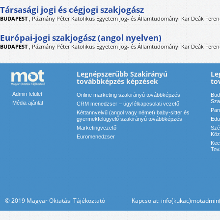
Társasági jogi és cégjogi szakjogász
BUDAPEST
,
Pázmány Péter Katolikus Egyetem Jog- és Államtudományi Kar Deák Feren
Európai-jogi szakjogász (angol nyelven)
BUDAPEST
,
Pázmány Péter Katolikus Egyetem Jog- és Államtudományi Kar Deák Feren
Legnépszerűbb Szakirányú
Le
továbbképzés képzések
to
Admin felület
Online marketing szakirányú továbbképzés
Bud
Sza
Média ajánlat
CRM menedzser – ügyfélkapcsolati vezető
Pan
Kéttannyelvű (angol vagy német) baby-sitter és
gyermekfelügyelő szakirányú továbbképzés
Edu
Marketingvezető
Szé
Köz
Euromenedzser
Kec
Tov
© 2019 Magyar Oktatási Tájékoztató Kapcsolat: info(kukac)motadmin(