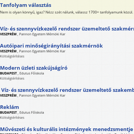
Tanfolyam választás
Nem is olyan könnyű, igaz? Nézz szét nálunk, válassz 1700+ tanfolyamunk közül.
Víz- és szennyvízkezelő rendszer üzemeltető szakmé
VESZPRÉM
,
Pannon Egyetem Mérnöki Kar
Autóipari minőségirányítási szakmérnök
VESZPRÉM
,
Pannon Egyetem Mérnöki Kar
Költségtérítéses
Modern üzleti szakújságíró
BUDAPEST
,
Edutus Főiskola
Költségtérítéses
Víz- és szennyvízkezelő rendszer üzemeltető szakem
VESZPRÉM
,
Pannon Egyetem Mérnöki Kar
Reklám
BUDAPEST
,
Edutus Főiskola
Költségtérítéses
Művészeti és kulturális intézmények menedzsmentje