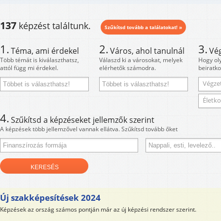
137
képzést találtunk.
Szűkítsd tovább a találatokat! »
1.
2.
3.
Téma, ami érdekel
Város, ahol tanulnál
Vé
Több témát is kiválaszthatsz,
Válaszd ki a városokat, melyek
Hogy ol
attól függ mi érdekel.
elérhetők számodra.
beiratko
Végzet
Életko
4.
Szűkítsd a képzéseket jellemzők szerint
A képzések több jellemzővel vannak ellátva. Szűkítsd tovább őket
Új szakképesítések 2024
Képzések az ország számos pontján már az új képzési rendszer szerint.