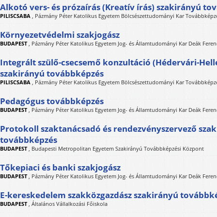
Alkotó vers- és prózaírás (Kreatív írás) szakirányú t
PILISCSABA
,
Pázmány Péter Katolikus Egyetem Bölcsészettudományi Kar Továbbképzé
Környezetvédelmi szakjogász
BUDAPEST
,
Pázmány Péter Katolikus Egyetem Jog- és Államtudományi Kar Deák Feren
Integrált szülő-csecsemő konzultáció (Hédervári-Hel
szakirányú továbbképzés
PILISCSABA
,
Pázmány Péter Katolikus Egyetem Bölcsészettudományi Kar Továbbképzé
Pedagógus továbbképzés
BUDAPEST
,
Pázmány Péter Katolikus Egyetem Jog- és Államtudományi Kar Deák Feren
Protokoll szaktanácsadó és rendezvényszervező sza
továbbképzés
BUDAPEST
,
Budapesti Metropolitan Egyetem Szakirányú Továbbképzési Központ
Tőkepiaci és banki szakjogász
BUDAPEST
,
Pázmány Péter Katolikus Egyetem Jog- és Államtudományi Kar Deák Feren
E-kereskedelem szakközgazdász szakirányú továbbk
BUDAPEST
,
Általános Vállalkozási Főiskola