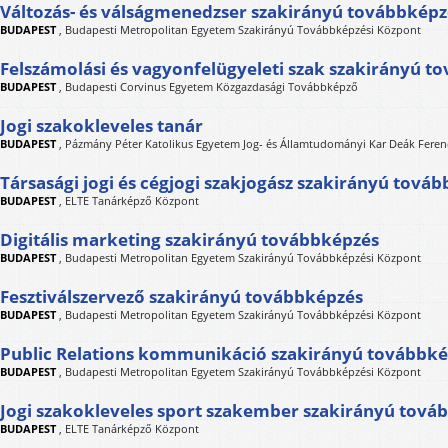
Változás- és válságmenedzser szakirányú továbbképz
BUDAPEST
,
Budapesti Metropolitan Egyetem Szakirányú Továbbképzési Központ
Felszámolási és vagyonfelügyeleti szak szakirányú t
BUDAPEST
,
Budapesti Corvinus Egyetem Közgazdasági Továbbképző
Jogi szakokleveles tanár
BUDAPEST
,
Pázmány Péter Katolikus Egyetem Jog- és Államtudományi Kar Deák Feren
Társasági jogi és cégjogi szakjogász szakirányú tová
BUDAPEST
,
ELTE Tanárképző Központ
Digitális marketing szakirányú továbbképzés
BUDAPEST
,
Budapesti Metropolitan Egyetem Szakirányú Továbbképzési Központ
Fesztiválszervező szakirányú továbbképzés
BUDAPEST
,
Budapesti Metropolitan Egyetem Szakirányú Továbbképzési Központ
Public Relations kommunikáció szakirányú továbbk
BUDAPEST
,
Budapesti Metropolitan Egyetem Szakirányú Továbbképzési Központ
Jogi szakokleveles sport szakember szakirányú tová
BUDAPEST
,
ELTE Tanárképző Központ