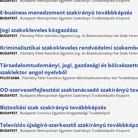
BUDAPEST
,
Budapesti Metropolitan Egyetem Szakirányú Továbbképzési Központ
E-business menedzsment szakirányú továbbképzés
BUDAPEST
,
Budapesti Metropolitan Egyetem Szakirányú Továbbképzési Központ
Jogi szakokleveles közgazdász
BUDAPEST
,
Pázmány Péter Katolikus Egyetem Jog- és Államtudományi Kar Deák Feren
Kriminalisztikai szakokleveles rendvédelmi szakemb
BUDAPEST
,
Pázmány Péter Katolikus Egyetem Jog- és Államtudományi Kar Deák Feren
Társadalomtudományi, jogi, gazdasági és bölcsésze
szaklektor angol nyelvből
PILISCSABA
,
Pázmány Péter Katolikus Egyetem Bölcsészettudományi Kar Továbbképzé
OD-szervezetfejlesztési szaktanácsadó szakirányú t
BUDAPEST
,
Budapesti Metropolitan Egyetem Szakirányú Továbbképzési Központ
Biztosítási szak szakirányú továbbképzés
BUDAPEST
,
Budapesti Corvinus Egyetem Közgazdasági Továbbképző
Televíziós újságíró-szerkesztő szakirányú továbbkép
BUDAPEST
,
Budapesti Metropolitan Egyetem Szakirányú Továbbképzési Központ