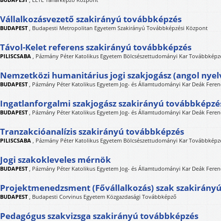
Vállalkozásvezető szakirányú továbbképzés
BUDAPEST
,
Budapesti Metropolitan Egyetem Szakirányú Továbbképzési Központ
Távol-Kelet referens szakirányú továbbképzés
PILISCSABA
,
Pázmány Péter Katolikus Egyetem Bölcsészettudományi Kar Továbbképzé
Nemzetközi humanitárius jogi szakjogász (angol nyel
BUDAPEST
,
Pázmány Péter Katolikus Egyetem Jog- és Államtudományi Kar Deák Feren
Ingatlanforgalmi szakjogász szakirányú továbbképzé
BUDAPEST
,
Pázmány Péter Katolikus Egyetem Jog- és Államtudományi Kar Deák Feren
Tranzakcióanalízis szakirányú továbbképzés
PILISCSABA
,
Pázmány Péter Katolikus Egyetem Bölcsészettudományi Kar Továbbképzé
Jogi szakokleveles mérnök
BUDAPEST
,
Pázmány Péter Katolikus Egyetem Jog- és Államtudományi Kar Deák Feren
Projektmenedzsment (Fővállalkozás) szak szakirány
BUDAPEST
,
Budapesti Corvinus Egyetem Közgazdasági Továbbképző
Pedagógus szakvizsga szakirányú továbbképzés