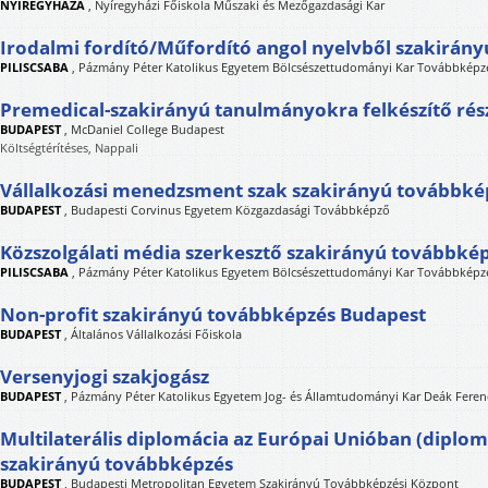
NYÍREGYHÁZA
,
Nyíregyházi Főiskola Műszaki és Mezőgazdasági Kar
Irodalmi fordító/Műfordító angol nyelvből szakirán
PILISCSABA
,
Pázmány Péter Katolikus Egyetem Bölcsészettudományi Kar Továbbképzé
Premedical-szakirányú tanulmányokra felkészítő ré
BUDAPEST
,
McDaniel College Budapest
Költségtérítéses, Nappali
Vállalkozási menedzsment szak szakirányú továbbké
BUDAPEST
,
Budapesti Corvinus Egyetem Közgazdasági Továbbképző
Közszolgálati média szerkesztő szakirányú továbbké
PILISCSABA
,
Pázmány Péter Katolikus Egyetem Bölcsészettudományi Kar Továbbképzé
Non-profit szakirányú továbbképzés Budapest
BUDAPEST
,
Általános Vállalkozási Főiskola
Versenyjogi szakjogász
BUDAPEST
,
Pázmány Péter Katolikus Egyetem Jog- és Államtudományi Kar Deák Feren
Multilaterális diplomácia az Európai Unióban (diplo
szakirányú továbbképzés
BUDAPEST
,
Budapesti Metropolitan Egyetem Szakirányú Továbbképzési Központ