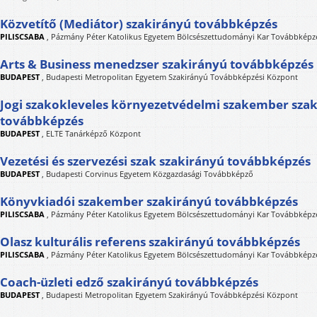
Közvetítő (Mediátor) szakirányú továbbképzés
PILISCSABA
,
Pázmány Péter Katolikus Egyetem Bölcsészettudományi Kar Továbbképzé
Arts & Business menedzser szakirányú továbbképzés
BUDAPEST
,
Budapesti Metropolitan Egyetem Szakirányú Továbbképzési Központ
Jogi szakokleveles környezetvédelmi szakember sza
továbbképzés
BUDAPEST
,
ELTE Tanárképző Központ
Vezetési és szervezési szak szakirányú továbbképzés
BUDAPEST
,
Budapesti Corvinus Egyetem Közgazdasági Továbbképző
Könyvkiadói szakember szakirányú továbbképzés
PILISCSABA
,
Pázmány Péter Katolikus Egyetem Bölcsészettudományi Kar Továbbképzé
Olasz kulturális referens szakirányú továbbképzés
PILISCSABA
,
Pázmány Péter Katolikus Egyetem Bölcsészettudományi Kar Továbbképzé
Coach-üzleti edző szakirányú továbbképzés
BUDAPEST
,
Budapesti Metropolitan Egyetem Szakirányú Továbbképzési Központ