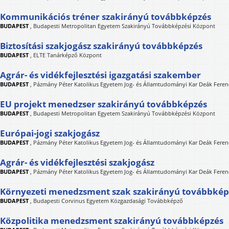
Kommunikációs tréner szakirányú továbbképzés
BUDAPEST
,
Budapesti Metropolitan Egyetem Szakirányú Továbbképzési Központ
Biztosítási szakjogász szakirányú továbbképzés
BUDAPEST
,
ELTE Tanárképző Központ
Agrár- és vidékfejlesztési igazgatási szakember
BUDAPEST
,
Pázmány Péter Katolikus Egyetem Jog- és Államtudományi Kar Deák Feren
EU projekt menedzser szakirányú továbbképzés
BUDAPEST
,
Budapesti Metropolitan Egyetem Szakirányú Továbbképzési Központ
Európai-jogi szakjogász
BUDAPEST
,
Pázmány Péter Katolikus Egyetem Jog- és Államtudományi Kar Deák Feren
Agrár- és vidékfejlesztési szakjogász
BUDAPEST
,
Pázmány Péter Katolikus Egyetem Jog- és Államtudományi Kar Deák Feren
Környezeti menedzsment szak szakirányú továbbkép
BUDAPEST
,
Budapesti Corvinus Egyetem Közgazdasági Továbbképző
Közpolitika menedzsment szakirányú továbbképzés