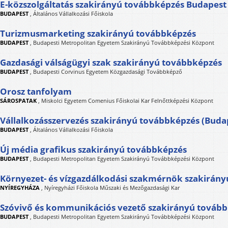
E-közszolgáltatás szakirányú továbbképzés Budapest
BUDAPEST
,
Általános Vállalkozási Főiskola
Turizmusmarketing szakirányú továbbképzés
BUDAPEST
,
Budapesti Metropolitan Egyetem Szakirányú Továbbképzési Központ
Gazdasági válságügyi szak szakirányú továbbképzés
BUDAPEST
,
Budapesti Corvinus Egyetem Közgazdasági Továbbképző
Orosz tanfolyam
SÁROSPATAK
,
Miskolci Egyetem Comenius Főiskolai Kar Felnőttképzési Központ
Vállalkozásszervezés szakirányú továbbképzés (Buda
BUDAPEST
,
Általános Vállalkozási Főiskola
Új média grafikus szakirányú továbbképzés
BUDAPEST
,
Budapesti Metropolitan Egyetem Szakirányú Továbbképzési Központ
Környezet- és vízgazdálkodási szakmérnök szakirán
NYÍREGYHÁZA
,
Nyíregyházi Főiskola Műszaki és Mezőgazdasági Kar
Szóvivő és kommunikációs vezető szakirányú továb
BUDAPEST
,
Budapesti Metropolitan Egyetem Szakirányú Továbbképzési Központ