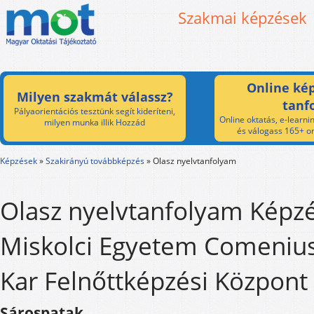
Szakmai képzések
Online kép
Milyen szakmát válassz?
tanf
Pályaorientációs tesztünk segít kideríteni,
Online oktatás, e-learnin
milyen munka illik Hozzád
és válogass 165+ on
Képzések
»
Szakirányú továbbképzés
»
Olasz nyelvtanfolyam
Olasz nyelvtanfolyam Képzé
Miskolci Egyetem Comenius
Kar Felnőttképzési Központ
Sárospatak