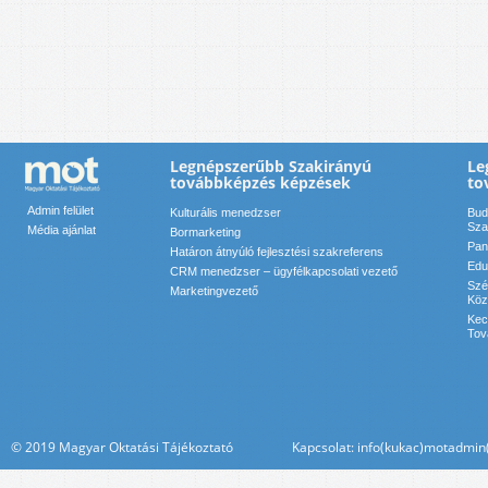
Legnépszerűbb Szakirányú
Le
továbbképzés képzések
to
Admin felület
Kulturális menedzser
Bud
Sza
Média ajánlat
Bormarketing
Pan
Határon átnyúló fejlesztési szakreferens
Edu
CRM menedzser – ügyfélkapcsolati vezető
Szé
Marketingvezető
Köz
Kec
Tov
© 2019 Magyar Oktatási Tájékoztató Kapcsolat: info(kukac)motadmin(