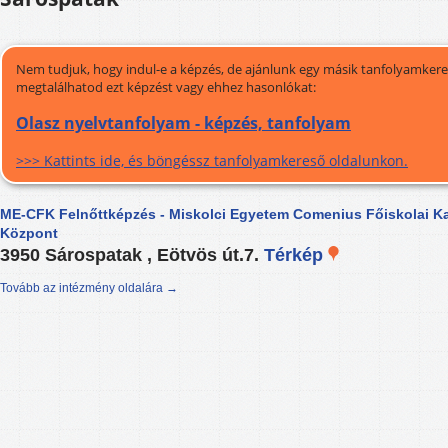
Nem tudjuk, hogy indul-e a képzés, de ajánlunk egy másik tanfolyamkeres
megtalálhatod ezt képzést vagy ehhez hasonlókat:
Olasz nyelvtanfolyam - képzés, tanfolyam
>>> Kattints ide, és böngéssz tanfolyamkereső oldalunkon.
ME-CFK Felnőttképzés - Miskolci Egyetem Comenius Főiskolai Ka
Központ
3950 Sárospatak , Eötvös út.7.
Térkép
Tovább az intézmény oldalára →