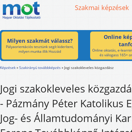
Szakmai képzések
Online kép
Milyen szakmát válassz?
tanf
Pályaorientációs tesztünk segít kideríteni,
Online oktatás, e-learnin
milyen munka illik Hozzád
és válogass 165+ on
Képzések
»
Szakirányú továbbképzés
»
Jogi szakokleveles közgazdász
Jogi szakokleveles közgazd
- Pázmány Péter Katolikus
Jog- és Államtudományi Ka