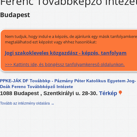
Ferenc Továbbképző Intéze
Budapest
Nem tudjuk, hogy indul-e a képzés, de ajánlunk egy másik tanfolyamkeres
megtalálhatod ezt képzést vagy ehhez hasonlókat:
Jogi szakokleveles közgazdász - képzés, tanfolyam
>>> Kattints ide, és böngéssz tanfolyamkereső oldalunkon.
PPKE-JÁK DF Továbbkp - Pázmány Péter Katolikus Egyetem Jog-
Deák Ferenc Továbbképző Intézete
1088 Budapest , Szentkirályi u. 28-30.
Térkép
Tovább az intézmény oldalára →