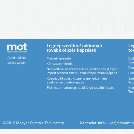
Legnépszerűbb Szakirányú
Le
továbbképzés képzések
to
Admin felület
Marketingvezető
Bud
Sza
Média ajánlat
Környezetmérnöki
Pan
Nemzetközi beszerzések és értékesítés (Export-
Import Menedzsment) szakirányú továbbképzés
Edu
Közgazdálkodás, közpénz menedzsment
Szé
szakirányú továbbképzés
Köz
Élelmiszermarketing szakirányú továbbképzés
Kec
Tov
© 2019 Magyar Oktatási Tájékoztató Kapcsolat: info(kukac)motadmin(