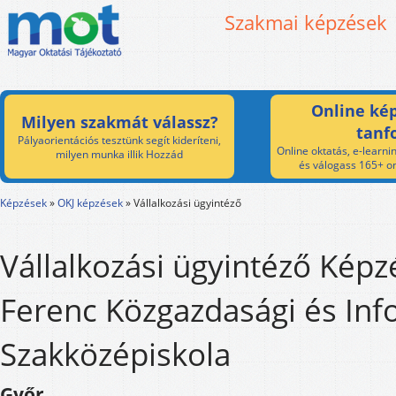
Szakmai képzések
Online kép
Milyen szakmát válassz?
tanf
Pályaorientációs tesztünk segít kideríteni,
Online oktatás, e-learnin
milyen munka illik Hozzád
és válogass 165+ on
Képzések
»
OKJ képzések
»
Vállalkozási ügyintéző
Vállalkozási ügyintéző Képz
Ferenc Közgazdasági és Inf
Szakközépiskola
Győr