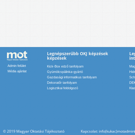
Legnépszerűbb OKJ képzések
Le
képzések
in
Admin felület
Kick-Box edző tanfolyam
Mag
Média ajánlat
Gyümölcspálinka-gyártó
Hid
Gazdasági informatikus tanfolyam
Sch
Dekoratőr tanfolyam
DEK
Logisztikai feldolgozó
Kla
© 2019 Magyar Oktatási Tájékoztató Kapcsolat: info(kukac)motadmin(