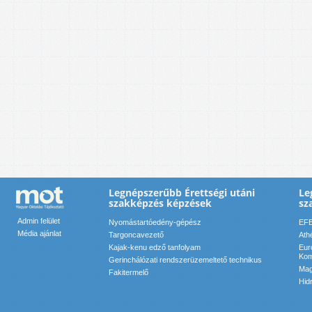
Legnépszerűbb Érettségi utáni
Le
szakképzés képzések
sz
Admin felület
Nyomástartóedény-gépész
EFE
Média ajánlat
Targoncavezető
Ath
Kajak-kenu edző tanfolyam
Eur
Kom
Gerinchálózati rendszerüzemeltető technikus
Mag
Fakitermelő
Hid