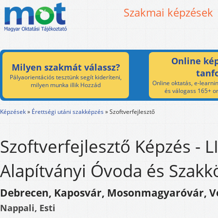
Szakmai képzések
Online kép
Milyen szakmát válassz?
tanf
Pályaorientációs tesztünk segít kideríteni,
Online oktatás, e-learnin
milyen munka illik Hozzád
és válogass 165+ on
Képzések
»
Érettségi utáni szakképzés
»
Szoftverfejlesztő
Szoftverfejlesztő Képzés - L
Alapítványi Óvoda és Szakk
Debrecen, Kaposvár, Mosonmagyaróvár, 
Nappali, Esti