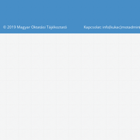
© 2019 Magyar Oktatási Tájékoztató Kapcsolat: info(kukac)motadmin(