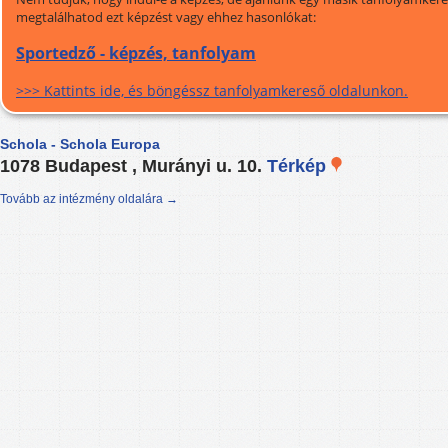
megtalálhatod ezt képzést vagy ehhez hasonlókat:
Sportedző - képzés, tanfolyam
>>> Kattints ide, és böngéssz tanfolyamkereső oldalunkon.
Schola - Schola Europa
1078 Budapest , Murányi u. 10.
Térkép
Tovább az intézmény oldalára →