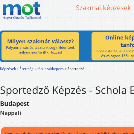
Szakmai képzések
Online kép
Milyen szakmát válassz?
tanf
Pályaorientációs tesztünk segít kideríteni,
Online oktatás, e-learnin
milyen munka illik Hozzád
és válogass 165+ on
Képzések
»
Érettségi utáni szakképzés
»
Sportedző
Sportedző Képzés - Schola 
Budapest
Nappali
Nem tudjuk, hogy indul-e a képzés, de ajánlunk egy másik tanfolyamkeres