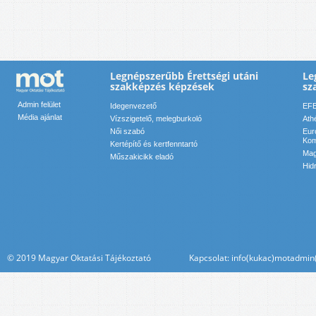
Legnépszerűbb Érettségi utáni
Le
szakképzés képzések
sz
Admin felület
Idegenvezető
EFE
Média ajánlat
Vízszigetelő, melegburkoló
Ath
Női szabó
Eur
Kom
Kertépítő és kertfenntartó
Mag
Műszakicikk eladó
Hid
© 2019 Magyar Oktatási Tájékoztató Kapcsolat: info(kukac)motadmin(