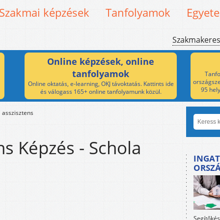
Szakmai képzések
Tanfolyamok
Egyet
Szakmakere
Online képzések, online
tanfolyamok
Tanfo
országsze
Online oktatás, e-learning, OKJ távoktatás. Kattints ide
95 hel
és válogass 165+ online tanfolyamunk közül.
i asszisztens
ns Képzés - Schola
INGAT
ORSZ
Segítőkés