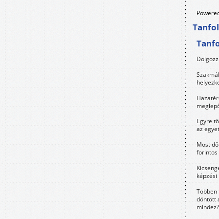
Powered
Tanfo
Tanf
Dolgozz 
Szakmák 
helyezk
Hazatérő
meglepő
Egyre t
az egye
Most dől
forintos
Kicsenge
képzési
Többen 
döntött 
mindez?