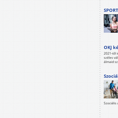
SPORT
OKJ ké
2021-től i
széles vá
álmaid sz
Szociá
Szociális