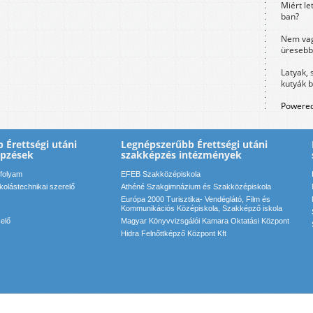
Miért le
ban?
Nem vag
üresebb
Latyak, 
kutyák 
Powered
 Érettségi utáni
Legnépszerűbb Érettségi utáni
épzések
szakképzés intézmények
nfolyam
EFEB Szakközépiskola
kolástechnikai szerelő
Athéné Szakgimnázium és Szakközépiskola
Európa 2000 Turisztika- Vendéglátó, Film és
Kommunikációs Középiskola, Szakképző iskola
elő
Magyar Könyvvizsgálói Kamara Oktatási Központ
Hidra Felnőttképző Központ Kft