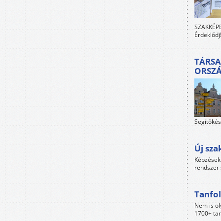
SZAKKÉPES
Érdeklődj
TÁRSA
ORSZ
Segítőkés
Új sza
Képzések 
rendszer 
Tanfol
Nem is ol
1700+ tan