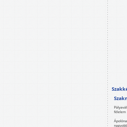
Szakké
Szak
Pályavá
félelem 
Ápolóna
nagyobb