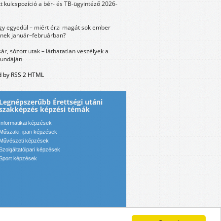
tt kulcspozíció a bér- és TB-ügyintéző 2026-
y egyedül – miért érzi magát sok ember
nek január–februárban?
sár, sózott utak – láthatatlan veszélyek a
bundáján
 by RSS 2 HTML
Legnépszerűbb Érettségi utáni
szakképzés képzési témák
Informatikai képzések
Műszaki, ipari képzések
Művészeti képzések
Szolgáltatóipari képzések
Sport képzések