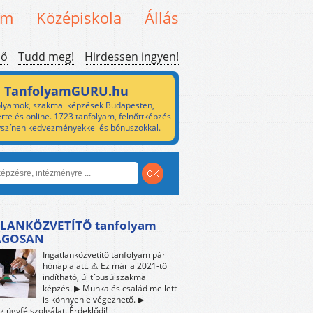
em
Középiskola
Állás
ső
Tudd meg!
Hirdessen ingyen!
TanfolyamGURU.hu
lyamok, szakmai képzések Budapesten,
rte és online. 1723 tanfolyam, felnőttképzés
yszínen kedvezményekkel és bónuszokkal.
LANKÖZVETÍTŐ tanfolyam
ÁGOSAN
Ingatlanközvetítő tanfolyam pár
hónap alatt. ⚠ Ez már a 2021-től
indítható, új típusú szakmai
képzés. ▶ Munka és család mellett
is könnyen elvégezhető. ▶
z ügyfélszolgálat. Érdeklődj!