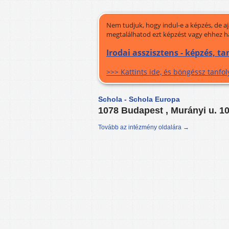
Nem tudjuk, hogy indul-e a képzés, de a
megtalálhatod ezt képzést vagy ehhez h
Irodai asszisztens - képzés, t
>>> Kattints ide, és böngéssz tanf
Schola - Schola Europa
1078 Budapest , Murányi u. 1
Tovább az intézmény oldalára →