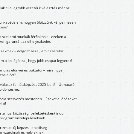
kik el a legtöbb vezetői kiválasztás már az
unkavédelem: hogyan öltözzünk kényelmesen
ben?
és szellemi munkák férfiaknak – ezeken a
ken garantált az elhelyezkedés
szakmák – dolgozz azzal, amit szeretsz
m a kollégákkal, hogy jobb csapat legyetek!
anulás előnyei és buktatói – mire figyelj
zás előtt?
válassz felnőttképzést 2025-ben? – Útmutató
bb döntéshez
ncia szervezés mesterien – Ezeket a lépéseket
 ki!
urizmus: közösségi befektetésként indul
 program kistelepüléseknek
urizmus: új képzési lehetőség
nyzatoknak és helyieknek