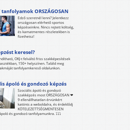
 tanfolyamok ORSZÁGOSAN
Edző szeretnél lenni? Jelentkezz
országosan elérhető sportos
képzéseinkre. Nincs rejtett költség,
és kamatmentes részletekben is
fizethetsz!
pzést keresel?
ndítható, OKJ-t felváltó friss szakképesítések
lasztékban, 150+ helyszínen. Találd meg
akmáját tanfolyamkereső oldalunkon.
lis ápoló és gondozó képzés
Szociális ápoló és gondozó
szakképzés most ORSZÁGOSAN ❤
9 ellenállhatatlan érvünkért
kattints a weboldalra, és érdeklődj
KÖTELEZETTSÉGMENTESEN
 ápoló és gondozó tanfolyamunkra. ⤵⤵⤵