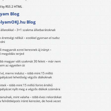
 by RSS 2 HTML
lyam Blog
olyamOKJ.hu Blog
állatokkal – 3+1 szakma állatbarátoknak
érettségi nélkül – ezekkel gyorsan el tudsz
edni
 magyarok ezrei keresnek új irányt –
 megoldás terjed
öbb magyar vált szakmát 30 felett – már nem
tem az egyetlen út
 el, merre indulsz – több mint 15 millió
 pályázati lehetőség végzős diákoknak
ttek – több mint 15 millió forint értékű
 pályázat nyílt meg a végzős diákok számára
tanulnak, mint valaha – több éves rekordokat
a felnőttképzés iránti kereslet, de hová vezet