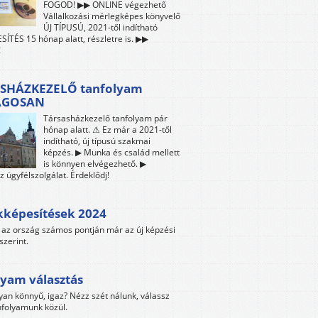
FOGOD! ▶▶ ONLINE végezhető
Vállalkozási mérlegképes könyvelő
ÚJ TÍPUSÚ, 2021-től indítható
ÍTÉS 15 hónap alatt, részletre is. ▶▶
!
SHÁZKEZELŐ tanfolyam
ÁGOSAN
Társasházkezelő tanfolyam pár
hónap alatt. ⚠ Ez már a 2021-től
indítható, új típusú szakmai
képzés. ▶ Munka és család mellett
is könnyen elvégezhető. ▶
z ügyfélszolgálat. Érdeklődj!
kképesítések 2024
az ország számos pontján már az új képzési
szerint.
yam választás
yan könnyű, igaz? Nézz szét nálunk, válassz
folyamunk közül.