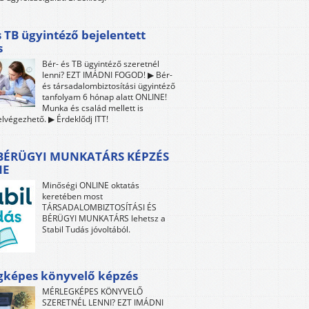
s TB ügyintéző bejelentett
s
Bér- és TB ügyintéző szeretnél
lenni? EZT IMÁDNI FOGOD! ▶ Bér-
és társadalombiztosítási ügyintéző
tanfolyam 6 hónap alatt ONLINE!
Munka és család mellett is
lvégezhető. ▶ Érdeklődj ITT!
 BÉRÜGYI MUNKATÁRS KÉPZÉS
NE
Minőségi ONLINE oktatás
keretében most
TÁRSADALOMBIZTOSÍTÁSI ÉS
BÉRÜGYI MUNKATÁRS lehetsz a
Stabil Tudás jóvoltából.
gképes könyvelő képzés
MÉRLEGKÉPES KÖNYVELŐ
SZERETNÉL LENNI? EZT IMÁDNI