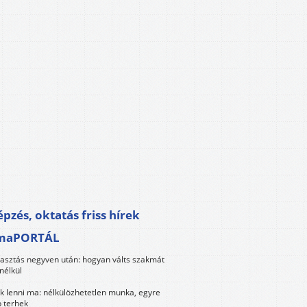
pzés, oktatás friss hírek
maPORTÁL
lasztás negyven után: hogyan válts szakmát
nélkül
k lenni ma: nélkülözhetetlen munka, egyre
 terhek