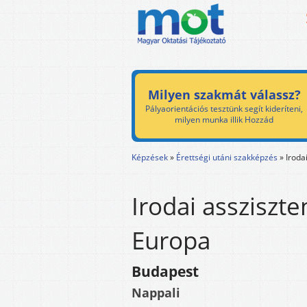
Milyen szakmát válassz?
Pályaorientációs tesztünk segít kideríteni,
milyen munka illik Hozzád
Képzések
»
Érettségi utáni szakképzés
»
Iroda
Irodai assziszte
Europa
Budapest
Nappali