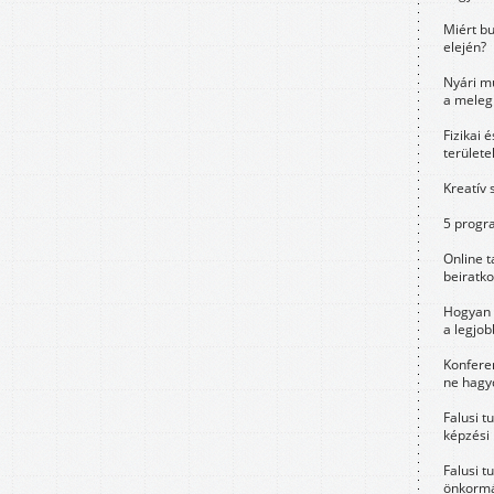
Miért bu
elején?
Nyári m
a meleg
Fizikai 
területe
Kreatív 
5 progra
Online t
beiratko
Hogyan 
a legjo
Konfere
ne hagyd
Falusi t
képzési
Falusi t
önkormá