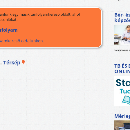
Bér- é
jánlunk egy másik tanfolyamkereső oldalt, ahol
asonlókat:
képzé
anfolyam
olyamkereső oldalunkon.
könnyen e
0.
Térkép
TB ÉS
ONLI
Mérle