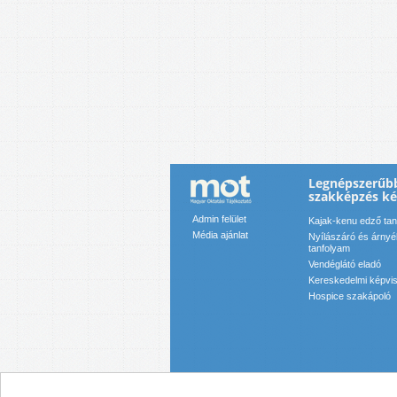
Legnépszerűbb
szakképzés k
Admin felület
Kajak-kenu edző ta
Média ajánlat
Nyílászáró és árnyé
tanfolyam
Vendéglátó eladó
Kereskedelmi képvis
Hospice szakápoló