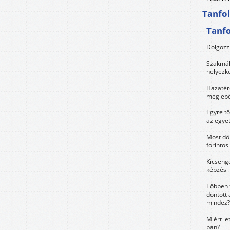
Tanfo
Tanf
Dolgozz 
Szakmák 
helyezk
Hazatérő
meglepő
Egyre t
az egye
Most dől
forintos
Kicsenge
képzési
Többen 
döntött 
mindez?
Miért le
ban?