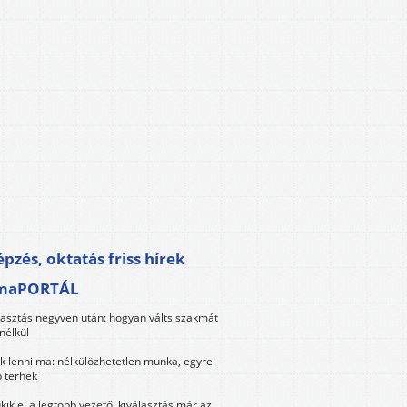
pzés, oktatás friss hírek
maPORTÁL
lasztás negyven után: hogyan válts szakmát
nélkül
k lenni ma: nélkülözhetetlen munka, egyre
 terhek
kik el a legtöbb vezetői kiválasztás már az