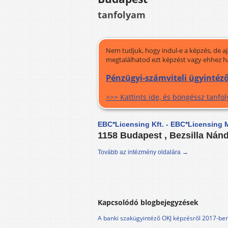
tanfolyam
Nem tudjuk, hogy indul-e a képzés, de a
megtalálhatod ezt képzést vagy ehhez h
Pénzügyi-számviteli ügyintéző
>>> Kattints ide, és böngéssz tanf
EBC*Licensing Kft. - EBC*Licensing M
1158 Budapest , Bezsilla Nánd
Tovább az intézmény oldalára →
Kapcsolódó blogbejegyzések
A banki szakügyintéző OKJ képzésről 2017-be