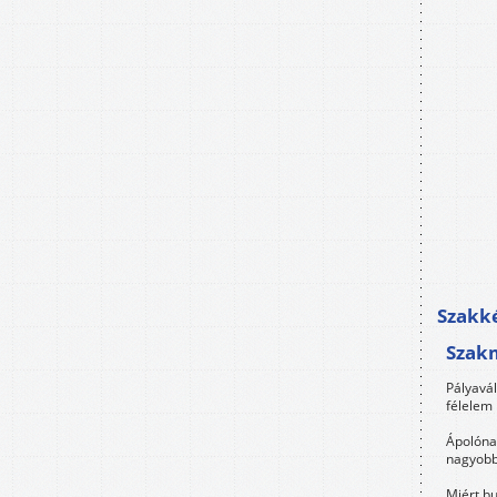
Szakké
Szak
Pályavá
félelem 
Ápolóna
nagyobb
Miért bu