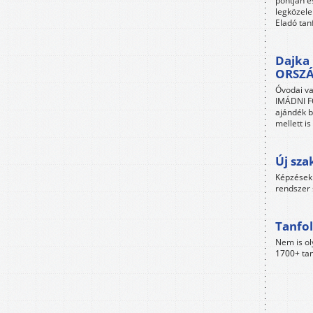
pontján é
legközele
Eladó tan
Dajka 
ORSZ
Óvodai va
IMÁDNI FO
ajándék b
mellett i
Új sza
Képzések 
rendszer 
Tanfol
Nem is ol
1700+ tan