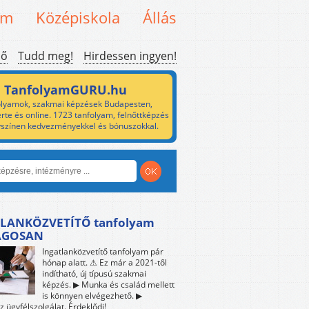
em
Középiskola
Állás
ső
Tudd meg!
Hirdessen ingyen!
TanfolyamGURU.hu
lyamok, szakmai képzések Budapesten,
rte és online. 1723 tanfolyam, felnőttképzés
yszínen kedvezményekkel és bónuszokkal.
LANKÖZVETÍTŐ tanfolyam
ÁGOSAN
Ingatlanközvetítő tanfolyam pár
hónap alatt. ⚠ Ez már a 2021-től
indítható, új típusú szakmai
képzés. ▶ Munka és család mellett
is könnyen elvégezhető. ▶
z ügyfélszolgálat. Érdeklődj!