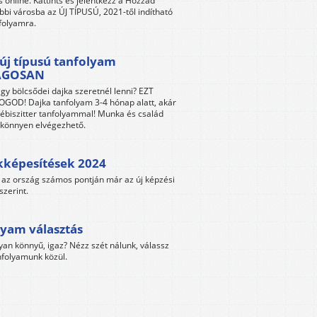
s online. Kattints és jelentkezz a Hozzád
bbi városba az ÚJ TÍPUSÚ, 2021-től indítható
folyamra.
új típusú tanfolyam
ÁGOSAN
gy bölcsődei dajka szeretnél lenni? EZT
GOD! Dajka tanfolyam 3-4 hónap alatt, akár
ébiszitter tanfolyammal! Munka és család
s könnyen elvégezhető.
kképesítések 2024
az ország számos pontján már az új képzési
szerint.
yam választás
yan könnyű, igaz? Nézz szét nálunk, válassz
folyamunk közül.