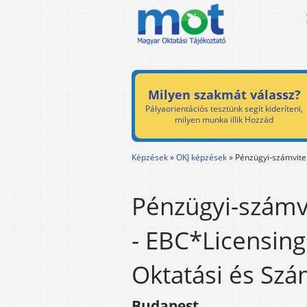
Milyen szakmát válassz?
Pályaorientációs tesztünk segít kideríteni,
milyen munka illik Hozzád
Képzések
»
OKJ képzések
»
Pénzügyi-számvitel
Pénzügyi-számvi
- EBC*Licensin
Oktatási és Szám
Budapest