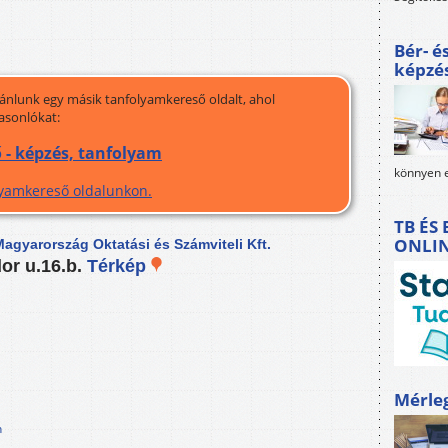
Bér- é
képzé
jánlunk egy másik tanfolyamkereső oldalt, ahol
asonlókat:
 - képzés, tanfolyam
könnyen e
olyamkereső oldalunkon.
TB ÉS
ONLI
agyarország Oktatási és Számviteli Kft.
or u.16.b.
Térkép
Mérle
n