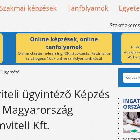
Szakmai képzések
Tanfolyamok
Egyet
Szakmakere
Online képzések, online
tanfolyamok
Tanfo
országsze
Online oktatás, e-learning, OKJ távoktatás. Kattints ide
95 hel
és válogass 165+ online tanfolyamunk közül.
i ügyintéző
teli ügyintéző Képzés
INGAT
g Magyarország
ORSZ
viteli Kft.
Segítőkés