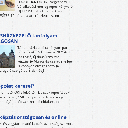
FOGOD! ▶▶ ONLINE végezhető
Vállalkozási mérlegképes könyvelő
ÚJ TÍPUSÚ, 2021-től indítható
ÍTÉS 15 hónap alatt, részletre is. ▶▶
!
SHÁZKEZELŐ tanfolyam
ÁGOSAN
Társasházkezelő tanfolyam pár
hónap alatt. ⚠ Ez már a 2021-től
indítható, új típusú szakmai
képzés. ▶ Munka és család mellett
is könnyen elvégezhető. ▶
z ügyfélszolgálat. Érdeklődj!
pzést keresel?
ndítható, OKJ-t felváltó friss szakképesítések
lasztékban, 150+ helyszínen. Találd meg
akmáját tanfolyamkereső oldalunkon.
képzés országosan és online
r- és vegyiáru eladó képzés az ország számos