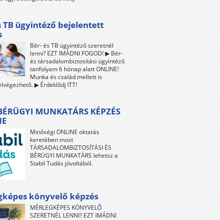
s TB ügyintéző bejelentett
s
Bér- és TB ügyintéző szeretnél
lenni? EZT IMÁDNI FOGOD! ▶ Bér-
és társadalombiztosítási ügyintéző
tanfolyam 6 hónap alatt ONLINE!
Munka és család mellett is
lvégezhető. ▶ Érdeklődj ITT!
 BÉRÜGYI MUNKATÁRS KÉPZÉS
NE
Minőségi ONLINE oktatás
keretében most
TÁRSADALOMBIZTOSÍTÁSI ÉS
BÉRÜGYI MUNKATÁRS lehetsz a
Stabil Tudás jóvoltából.
gképes könyvelő képzés
MÉRLEGKÉPES KÖNYVELŐ
SZERETNÉL LENNI? EZT IMÁDNI