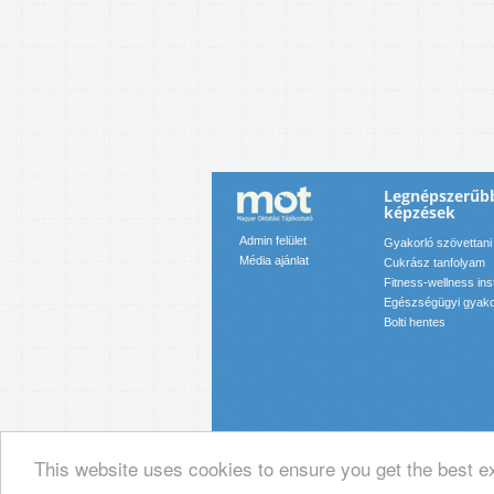
Legnépszerűb
képzések
Admin felület
Gyakorló szövettani
Média ajánlat
Cukrász tanfolyam
Fitness-wellness in
Egészségügyi gyako
Bolti hentes
This website uses cookies to ensure you get the best e
© 2019 Magyar Oktatási Tájékoztató Ka