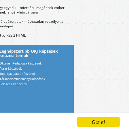
y egyedül – miért érzi magát sok ember
nek január–februárban?
sár, sózott utak – láthatatlan veszélyek a
bundáján
 by RSS 2 HTML
Legnépszerűbb OKJ képzések
képzési témák
Oktatás, Pedagógia képzések
Agrár képzések
Jogi, igazgatási képzések
Társadalomtudományi képzések
Bölcsész képzések
Got it!