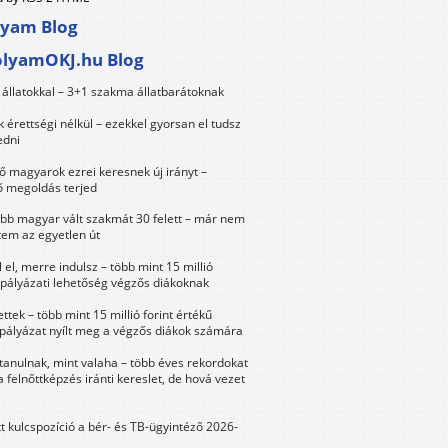
lyam Blog
olyamOKJ.hu Blog
állatokkal – 3+1 szakma állatbarátoknak
érettségi nélkül – ezekkel gyorsan el tudsz
edni
 magyarok ezrei keresnek új irányt –
 megoldás terjed
öbb magyar vált szakmát 30 felett – már nem
tem az egyetlen út
 el, merre indulsz – több mint 15 millió
 pályázati lehetőség végzős diákoknak
ttek – több mint 15 millió forint értékű
 pályázat nyílt meg a végzős diákok számára
tanulnak, mint valaha – több éves rekordokat
a felnőttképzés iránti kereslet, de hová vezet
tt kulcspozíció a bér- és TB-ügyintéző 2026-