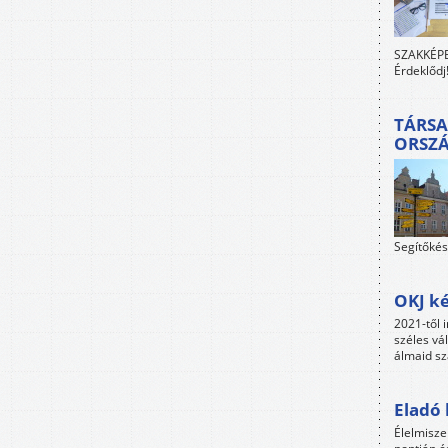
SZAKKÉPES
Érdeklődj
TÁRSA
ORSZ
Segítőkés
OKJ ké
2021-től i
széles vá
álmaid sz
Eladó 
Élelmisze