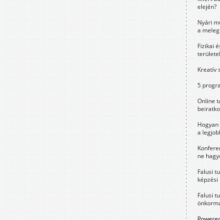
elején?
Nyári m
a meleg
Fizikai 
területe
Kreatív 
5 progra
Online t
beiratko
Hogyan 
a legjo
Konfere
ne hagyd
Falusi t
képzési
Falusi t
önkormá
Powered