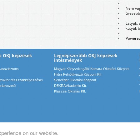
Nem vag
üresebb
Latyak, 
kutyák 
Powered
b OKJ képzések
Legnépszerűbb OKJ képzések
intézmények
 asszisztens
Magyar Könyvvizsgálói Kamara Oktatási Központ
Hidra Felnőttképző Központ Kft
struktor részszakképesítései
Schvéder Oktatási Központ
rlatvezető
DEKRA Akademie Kft.
Klasszis Oktatás Kft.
xperience on our website.
pcsolat: info(kukac)motadmin(pont)hu