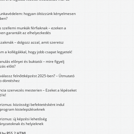
unkavédelem: hogyan öltözzünk kényelmesen
ben?
és szellemi munkák férfiaknak – ezeken a
ken garantált az elhelyezkedés
szakmák – dolgozz azzal, amit szeretsz
m a kollégákkal, hogy jobb csapat legyetek!
anulás előnyei és buktatói – mire figyelj
zás előtt?
válassz felnőttképzést 2025-ben? – Útmutató
bb döntéshez
ncia szervezés mesterien – Ezeket a lépéseket
 ki!
urizmus: közösségi befektetésként indul
 program kistelepüléseknek
urizmus: új képzési lehetőség
nyzatoknak és helyieknek
 by RSS 2 HTML