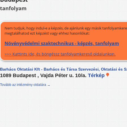
tanfolyam
Nem tudjuk, hogy indul-e a képzés, de ajánlunk egy másik tanfolyamkeres
megtalálhatod ezt képzést vagy ehhez hasonlókat:
Növényvédelmi szaktechnikus - képzés, tanfolyam
>>> Kattints ide, és böngéssz tanfolyamkereső oldalunkon.
Barhács Oktatási Kft - Barhács és Társa Szervezési, Oktatási és Sz
1089 Budapest , Vajda Péter u. 10/a.
Térkép
Tovább az intézmény oldalára →