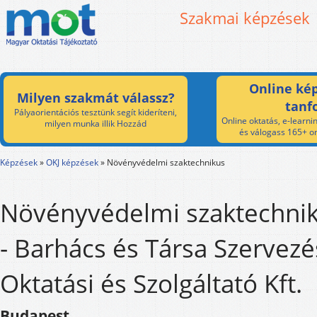
Szakmai képzések
Online kép
Milyen szakmát válassz?
tanf
Pályaorientációs tesztünk segít kideríteni,
Online oktatás, e-learnin
milyen munka illik Hozzád
és válogass 165+ on
Képzések
»
OKJ képzések
»
Növényvédelmi szaktechnikus
Növényvédelmi szaktechni
- Barhács és Társa Szervezés
Oktatási és Szolgáltató Kft.
Budapest