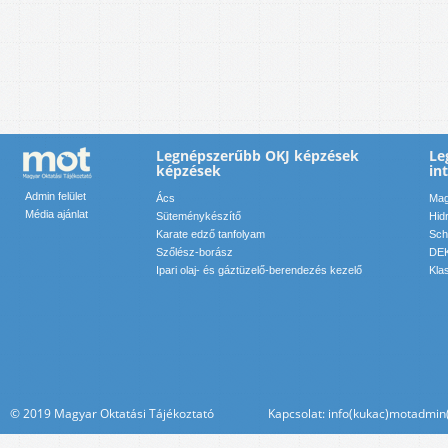
Legnépszerűbb OKJ képzések
Le
képzések
in
Admin felület
Ács
Mag
Média ajánlat
Süteménykészítő
Hid
Karate edző tanfolyam
Sch
Szőlész-borász
DEK
Ipari olaj- és gáztüzelő-berendezés kezelő
Kla
© 2019 Magyar Oktatási Tájékoztató Kapcsolat: info(kukac)motadmin(