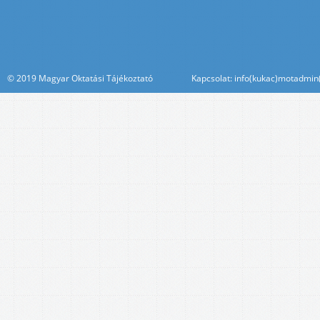
© 2019 Magyar Oktatási Tájékoztató Kapcsolat: info(kukac)motadmin(