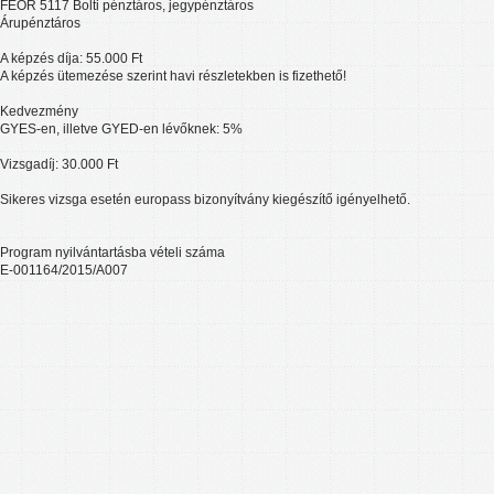
FEOR 5117 Bolti pénztáros, jegypénztáros
Árupénztáros
A képzés díja: 55.000 Ft
A képzés ütemezése szerint havi részletekben is fizethető!
Kedvezmény
GYES-en, illetve GYED-en lévőknek: 5%
Vizsgadíj: 30.000 Ft
Sikeres vizsga esetén europass bizonyítvány kiegészítő igényelhető.
Program nyilvántartásba vételi száma
E-001164/2015/A007