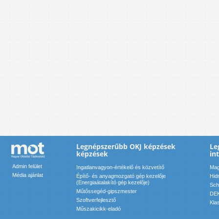
Legnépszerűbb OKJ képzések
Le
képzések
in
Admin felület
Ingatlanvagyon-értékelő és közvetítő
Mag
Média ajánlat
Építő- és anyagmozgató gép kezelője
Hid
(Energiaátalakító gép kezelője)
Sch
Műtőssegéd-gipszmester
DEK
Szoftverfejlesztő
Kla
Műszakicikk-eladó