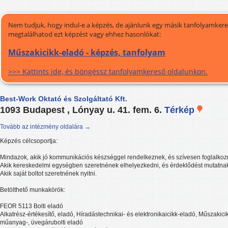
Nem tudjuk, hogy indul-e a képzés, de ajánlunk egy másik tanfolyamkeres
megtalálhatod ezt képzést vagy ehhez hasonlókat:
Műszakicikk-eladó - képzés, tanfolyam
>>> Kattints ide, és böngéssz tanfolyamkereső oldalunkon.
Best-Work Oktató és Szolgáltató Kft.
1093 Budapest , Lónyay u. 41. fem. 6.
Térkép
Tovább az intézmény oldalára →
Képzés célcsoportja:
Mindazok, akik jó kommunikációs készséggel rendelkeznek, és szívesen foglalko
Akik kereskedelmi egységben szeretnének elhelyezkedni, és érdeklődést mutatnak
Akik saját boltot szeretnének nyitni.
Betölthető munkakörök:
FEOR 5113 Bolti eladó
Alkatrész-értékesítő, eladó, Híradástechnikai- és elektronikaicikk-eladó, Műszakici
műanyag-, üvegárubolti eladó