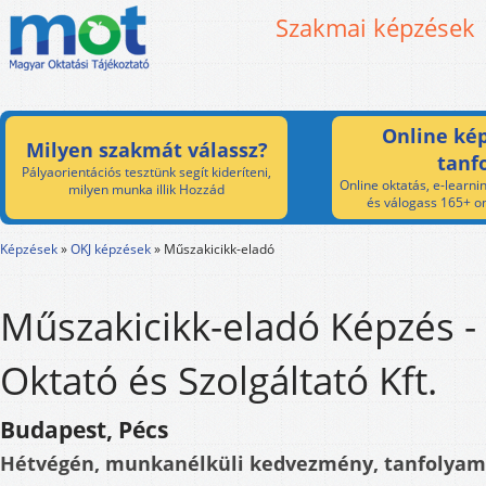
Szakmai képzések
Online kép
Milyen szakmát válassz?
tanf
Pályaorientációs tesztünk segít kideríteni,
Online oktatás, e-learnin
milyen munka illik Hozzád
és válogass 165+ on
Képzések
»
OKJ képzések
»
Műszakicikk-eladó
Műszakicikk-eladó Képzés -
Oktató és Szolgáltató Kft.
Budapest, Pécs
Hétvégén, munkanélküli kedvezmény, tanfolyam