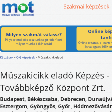
Szakmai képzések
Online kép
Milyen szakmát válassz?
tanf
Pályaorientációs tesztünk segít kideríteni,
Online oktatás, e-learnin
milyen munka illik Hozzád
és válogass 165+ on
Képzések
»
OKJ képzések
»
Műszakicikk eladó
Műszakicikk eladó Képzés 
Továbbképző Központ Zrt.
Budapest, Békéscsaba, Debrecen, Dunaújvá
Esztergom, Gyöngyös, Győr, Hódmezővásár