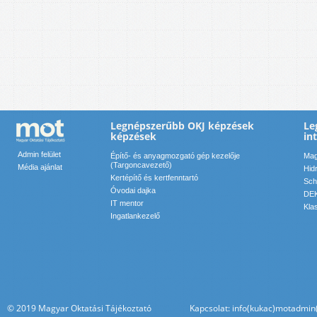
Legnépszerűbb OKJ képzések
Le
képzések
in
Admin felület
Építő- és anyagmozgató gép kezelője
Mag
(Targoncavezető)
Média ajánlat
Hid
Kertépítő és kertfenntartó
Sch
Óvodai dajka
DEK
IT mentor
Kla
Ingatlankezelő
© 2019 Magyar Oktatási Tájékoztató Kapcsolat: info(kukac)motadmin(