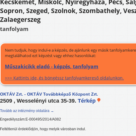
Kecskemét, Miskolc, Nyíregyháza, Pécs, Sal
Sopron, Szeged, Szolnok, Szombathely, Ve
Zalaegerszeg
tanfolyam
Nem tudjuk, hogy indul-e a képzés, de ajánlunk egy másik tanfolyamkeres
megtalálhatod ezt képzést vagy ehhez hasonlókat:
Műszakicikk eladó - képzés, tanfolyam
>>> Kattints ide, és böngéssz tanfolyamkereső oldalunkon.
OKTÁV Zrt. - OKTÁV Továbbképző Központ Zrt.
2509 , Wesselényi utca 35-39.
Térkép
Tovább az intézmény oldalára →
Engedélyszám:E-000495/2014/A082
Feltétlenül érdeklődjön, hogy melyik városban indul.