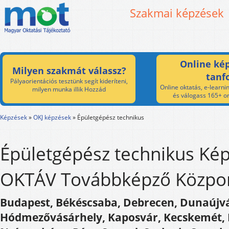
Szakmai képzések
Online kép
Milyen szakmát válassz?
tanf
Pályaorientációs tesztünk segít kideríteni,
Online oktatás, e-learnin
milyen munka illik Hozzád
és válogass 165+ on
Képzések
»
OKJ képzések
»
Épületgépész technikus
Épületgépész technikus Kép
OKTÁV Továbbképző Közpon
Budapest, Békéscsaba, Debrecen, Dunaújvár
Hódmezővásárhely, Kaposvár, Kecskemét, 