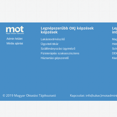
Legnépszerűbb OKJ képzések
Le
képzések
in
Admin felület
Lakástextil-készítő
Mag
Média ajánlat
Ügyviteli titkár
Hid
Szállítmányozási ügyintéző
Sch
Fizioterápiás szakasszisztens
DEK
Háztartási gépszerelő
Kla
© 2019 Magyar Oktatási Tájékoztató Kapcsolat: info(kukac)motadmin(