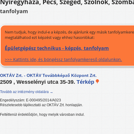
Nyíregyháza, Pécs, Szeged, Szolnok, Szomb
tanfolyam
Nem tudjuk, hogy indul-e a képzés, de ajánlunk egy másik tanfolyamkeres
megtalálhatod ezt képzést vagy ehhez hasonlókat:
Épületgépész technikus - képzés, tanfolyam
>>> Kattints ide, és böngéssz tanfolyamkereső oldalunkon.
OKTÁV Zrt. - OKTÁV Továbbképző Központ Zrt.
2509 , Wesselényi utca 35-39.
Térkép
Tovább az intézmény oldalára →
Engedélyszám: E-000495/2014/A023
Részletesebb tájékoztató az OKTÁV Zrt. honlapján.
Feltétlenül érdeklődjön, hogy melyik városban indul.