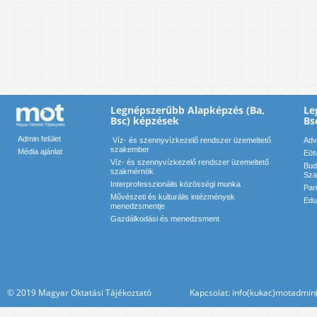
Legnépszerűbb Alapképzés (Ba,
Le
Bsc) képzések
Bs
Admin felület
Víz- és szennyvízkezelő rendszer üzemeltető
Adv
szakember
Média ajánlat
Eöt
Víz- és szennyvízkezelő rendszer üzemeltető
Bud
szakmérnök
Sza
Interprofesszionális közösségi munka
Pan
Művészeti és kulturális intézmények
Edu
menedzsmentje
Gazdálkodási és menedzsment
© 2019 Magyar Oktatási Tájékoztató Kapcsolat: info(kukac)motadmin(