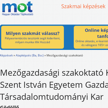
Szakmai képzések
Online kép
Milyen szakmát válassz?
tanf
Pályaorientációs tesztünk segít kideríteni,
Online oktatás, e-learnin
milyen munka illik Hozzád
és válogass 165+ on
Képzések
»
Alapképzés (Ba, Bsc)
»
Mezőgazdasági szakoktató
Mezőgazdasági szakoktató 
Szent István Egyetem Gazda
Társadalomtudományi Kar
Gödöllő