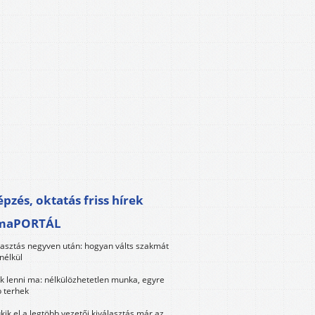
pzés, oktatás friss hírek
maPORTÁL
lasztás negyven után: hogyan válts szakmát
nélkül
k lenni ma: nélkülözhetetlen munka, egyre
 terhek
kik el a legtöbb vezetői kiválasztás már az