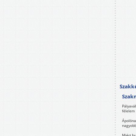
Szakké
Szak
Pályavá
félelem 
Ápolóna
nagyobb
Miért bu