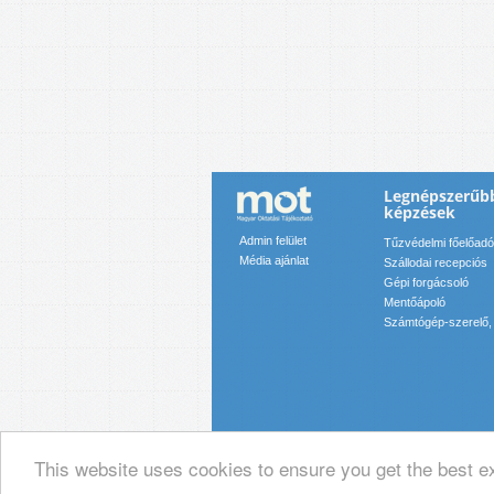
Legnépszerűb
képzések
Admin felület
Tűzvédelmi főelőadó
Média ajánlat
Szállodai recepciós
Gépi forgácsoló
Mentőápoló
Számtógép-szerelő, 
This website uses cookies to ensure you get the best e
© 2019 Magyar Oktatási Tájékoztató Ka