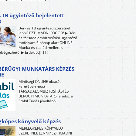
s TB ügyintéző bejelentett
s
Bér- és TB ügyintéző szeretnél
lenni? EZT IMÁDNI FOGOD! ▶ Bér-
és társadalombiztosítási ügyintéző
tanfolyam 6 hónap alatt ONLINE!
Munka és család mellett is
lvégezhető. ▶ Érdeklődj ITT!
 BÉRÜGYI MUNKATÁRS KÉPZÉS
NE
Minőségi ONLINE oktatás
keretében most
TÁRSADALOMBIZTOSÍTÁSI ÉS
BÉRÜGYI MUNKATÁRS lehetsz a
Stabil Tudás jóvoltából.
gképes könyvelő képzés
MÉRLEGKÉPES KÖNYVELŐ
SZERETNÉL LENNI? EZT IMÁDNI