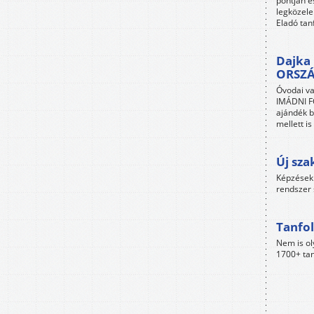
pontján é
legközele
Eladó tan
Dajka 
ORSZ
Óvodai va
IMÁDNI FO
ajándék b
mellett i
Új sza
Képzések 
rendszer 
Tanfol
Nem is ol
1700+ tan