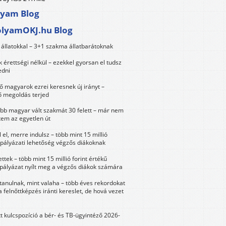
lyam Blog
olyamOKJ.hu Blog
állatokkal – 3+1 szakma állatbarátoknak
érettségi nélkül – ezekkel gyorsan el tudsz
edni
 magyarok ezrei keresnek új irányt –
 megoldás terjed
öbb magyar vált szakmát 30 felett – már nem
tem az egyetlen út
 el, merre indulsz – több mint 15 millió
 pályázati lehetőség végzős diákoknak
ttek – több mint 15 millió forint értékű
 pályázat nyílt meg a végzős diákok számára
tanulnak, mint valaha – több éves rekordokat
a felnőttképzés iránti kereslet, de hová vezet
tt kulcspozíció a bér- és TB-ügyintéző 2026-