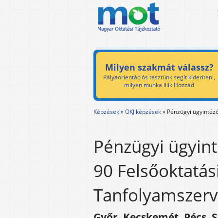
Milyen szakmát válassz?
Pályaorientációs tesztünk segít kideríteni,
milyen munka illik Hozzád
Képzések
»
OKJ képzések
»
Pénzügyi ügyintéz
Pénzügyi ügyint
90 Felsőoktatás
Tanfolyamszerv
Győr, Kecskemét, Pécs, S