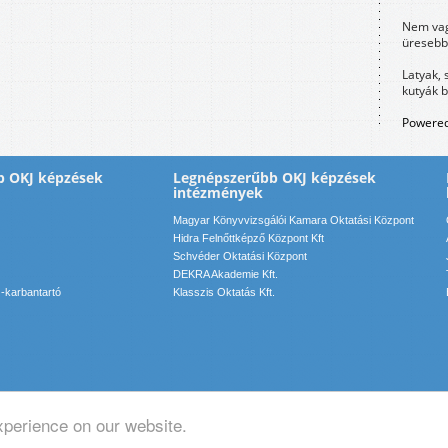
Nem vag
üresebb
Latyak, 
kutyák 
Powered
b OKJ képzések
Legnépszerűbb OKJ képzések
intézmények
Magyar Könyvvizsgálói Kamara Oktatási Központ
Hidra Felnőttképző Központ Kft
Schvéder Oktatási Központ
DEKRA Akademie Kft.
-karbantartó
Klasszis Oktatás Kft.
xperience on our website.
pcsolat: info(kukac)motadmin(pont)hu