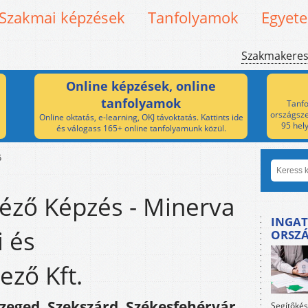
Szakmai képzések
Tanfolyamok
Egyet
Szakmakere
Online képzések, online
tanfolyamok
Tanfo
országsze
Online oktatás, e-learning, OKJ távoktatás. Kattints ide
95 hel
és válogass 165+ online tanfolyamunk közül.
ő
éző Képzés - Minerva
INGAT
i és
ORSZ
ező Kft.
zeged, Szekszárd, Székesfehérvár,
Segítőkés