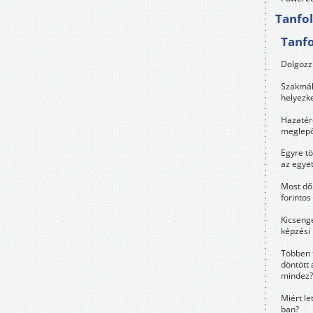
Tanfo
Tanf
Dolgozz 
Szakmák 
helyezk
Hazatérő
meglepő
Egyre t
az egye
Most dől
forintos
Kicsenge
képzési
Többen 
döntött 
mindez?
Miért le
ban?