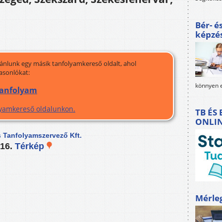
Bér- é
képzé
jánlunk egy másik tanfolyamkereső oldalt, ahol
asonlókat:
könnyen e
 tanfolyam
olyamkereső oldalunkon.
TB ÉS
ONLI
s Tanfolyamszervező Kft.
 16.
Térkép
Mérle