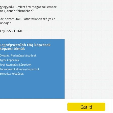
y egyedül – miért érzi magát sok ember
nek január–februárban?
sár, sózott utak – láthatatlan veszélyek a
bundáján
 by RSS 2 HTML
Legnépszerűbb OKJ képzések
képzési témák
Oktatás, Pedagógia képzések
Agrár képzések
Jogi, igazgatási képzések
Társadalomtudományi képzések
Bölcsész képzések
Got it!