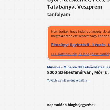
Tatabánya, Veszprém
tanfolyam
Nem tudjuk, hogy indul-e a képzés, de a
megtalálhatod ezt képzést vagy ehhez h
Pénzügyi ügyintéző - képzés,
>>> Kattints ide, és böngéssz tanf
Minerva - Minerva 90 Felsőoktatási é
8000 Székesfehérvár , Móri u.
Tovább az intézmény oldalára →
Kapcsolódó blogbejegyzések