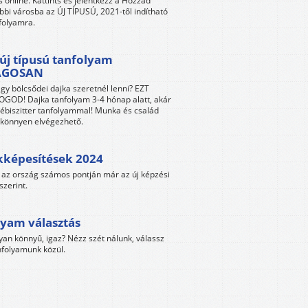
s online. Kattints és jelentkezz a Hozzád
bbi városba az ÚJ TÍPUSÚ, 2021-től indítható
folyamra.
új típusú tanfolyam
ÁGOSAN
gy bölcsődei dajka szeretnél lenni? EZT
GOD! Dajka tanfolyam 3-4 hónap alatt, akár
ébiszitter tanfolyammal! Munka és család
s könnyen elvégezhető.
kképesítések 2024
az ország számos pontján már az új képzési
szerint.
yam választás
yan könnyű, igaz? Nézz szét nálunk, válassz
folyamunk közül.