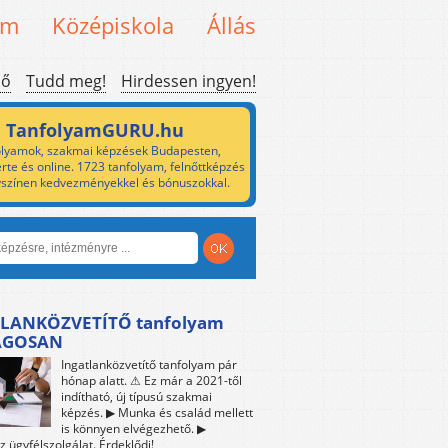
em
Középiskola
Állás
ső
Tudd meg!
Hirdessen ingyen!
TanfolyamGURU.hu
lyamok, szakmai képzések Budapesten,
rte és online. 1723 tanfolyam, felnőttképzés
yszínen kedvezményekkel és bónuszokkal.
LANKÖZVETÍTŐ tanfolyam
ÁGOSAN
Ingatlanközvetítő tanfolyam pár
hónap alatt. ⚠ Ez már a 2021-től
indítható, új típusú szakmai
képzés. ▶ Munka és család mellett
is könnyen elvégezhető. ▶
z ügyfélszolgálat. Érdeklődj!