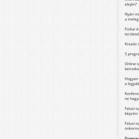
elején?
Nyári m
a meleg
Fizikai 
területe
Kreatív 
5 progra
Online t
beiratko
Hogyan 
a legjo
Konfere
ne hagyd
Falusi t
képzési
Falusi t
önkormá
Powered