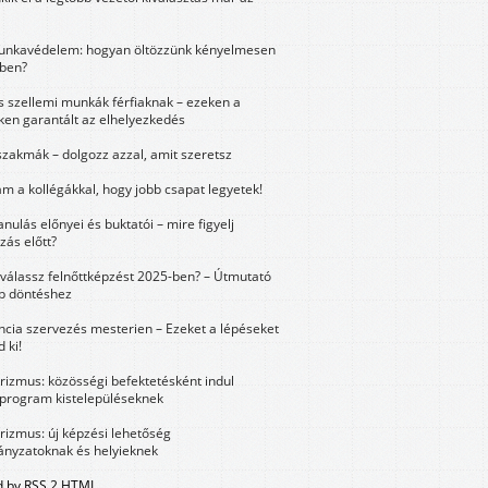
unkavédelem: hogyan öltözzünk kényelmesen
ben?
és szellemi munkák férfiaknak – ezeken a
ken garantált az elhelyezkedés
szakmák – dolgozz azzal, amit szeretsz
m a kollégákkal, hogy jobb csapat legyetek!
anulás előnyei és buktatói – mire figyelj
zás előtt?
válassz felnőttképzést 2025-ben? – Útmutató
bb döntéshez
ncia szervezés mesterien – Ezeket a lépéseket
 ki!
urizmus: közösségi befektetésként indul
 program kistelepüléseknek
urizmus: új képzési lehetőség
nyzatoknak és helyieknek
 by RSS 2 HTML