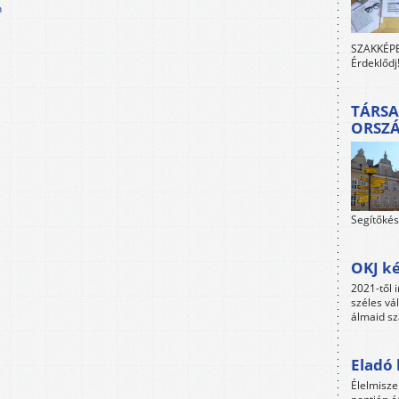
n
SZAKKÉPES
Érdeklődj
TÁRSA
ORSZ
Segítőkés
OKJ ké
2021-től i
széles vá
álmaid sz
Eladó 
Élelmisze