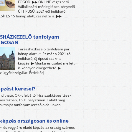
FOGOD! ▶▶ ONLINE végezhető
Vállalkozási mérlegképes könyvelő
ÚJ TÍPUSÚ, 2021-től indítható
ÍTÉS 15 hónap alatt, részletre is. ▶▶
!
SHÁZKEZELŐ tanfolyam
ÁGOSAN
Társasházkezelő tanfolyam pár
hónap alatt. ⚠ Ez már a 2021-től
indítható, új típusú szakmai
képzés. ▶ Munka és család mellett
is könnyen elvégezhető. ▶
z ügyfélszolgálat. Érdeklődj!
pzést keresel?
ndítható, OKJ-t felváltó friss szakképesítések
lasztékban, 150+ helyszínen. Találd meg
akmáját tanfolyamkereső oldalunkon.
képzés országosan és online
r- és vegyiáru eladó képzés az ország számos