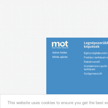
Legnépszerűb
képzések
Admin felület
Egészségfejlesztési 
Média ajánlat
Fodrász tanfolyam ta
Raktárvezető
Gumiabroncs-javító
tanfolyam
Gyógymasszőr
This website uses cookies to ensure you get the best e
© 2019 Magyar Oktatási Tájékoztató Ka