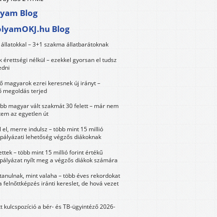
lyam Blog
olyamOKJ.hu Blog
állatokkal – 3+1 szakma állatbarátoknak
érettségi nélkül – ezekkel gyorsan el tudsz
edni
 magyarok ezrei keresnek új irányt –
 megoldás terjed
öbb magyar vált szakmát 30 felett – már nem
tem az egyetlen út
 el, merre indulsz – több mint 15 millió
 pályázati lehetőség végzős diákoknak
ttek – több mint 15 millió forint értékű
 pályázat nyílt meg a végzős diákok számára
tanulnak, mint valaha – több éves rekordokat
a felnőttképzés iránti kereslet, de hová vezet
tt kulcspozíció a bér- és TB-ügyintéző 2026-