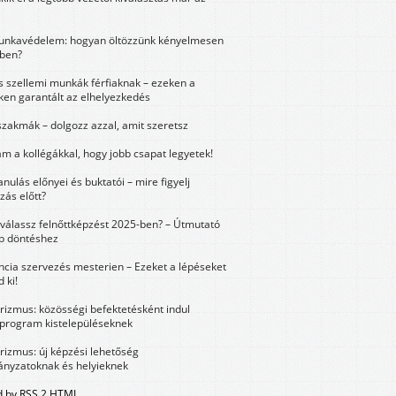
unkavédelem: hogyan öltözzünk kényelmesen
ben?
és szellemi munkák férfiaknak – ezeken a
ken garantált az elhelyezkedés
szakmák – dolgozz azzal, amit szeretsz
m a kollégákkal, hogy jobb csapat legyetek!
anulás előnyei és buktatói – mire figyelj
zás előtt?
válassz felnőttképzést 2025-ben? – Útmutató
bb döntéshez
ncia szervezés mesterien – Ezeket a lépéseket
 ki!
urizmus: közösségi befektetésként indul
 program kistelepüléseknek
urizmus: új képzési lehetőség
nyzatoknak és helyieknek
 by RSS 2 HTML