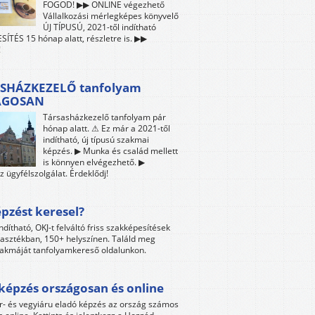
FOGOD! ▶▶ ONLINE végezhető
Vállalkozási mérlegképes könyvelő
ÚJ TÍPUSÚ, 2021-től indítható
ÍTÉS 15 hónap alatt, részletre is. ▶▶
!
SHÁZKEZELŐ tanfolyam
ÁGOSAN
Társasházkezelő tanfolyam pár
hónap alatt. ⚠ Ez már a 2021-től
indítható, új típusú szakmai
képzés. ▶ Munka és család mellett
is könnyen elvégezhető. ▶
z ügyfélszolgálat. Érdeklődj!
pzést keresel?
ndítható, OKJ-t felváltó friss szakképesítések
lasztékban, 150+ helyszínen. Találd meg
akmáját tanfolyamkereső oldalunkon.
képzés országosan és online
r- és vegyiáru eladó képzés az ország számos