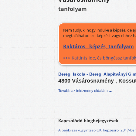
tanfolyam
Nem tudjuk, hogy indul-e a képzés, de a
megtalálhatod ezt képzést vagy ehhez h
Raktáros - képzés, tanfolyam
>>> Kattints ide, és böngéssz tanf
Beregi Iskola - Beregi Alapítványi G
4800 Vásárosnamény , Kossut
Tovább az intézmény oldalára →
Kapcsolódó blogbejegyzések
A banki szakügyintéző OKJ képzésről 2017-be