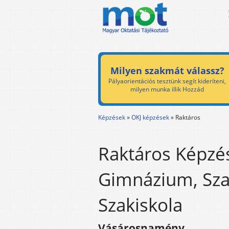
Milyen szakmát válassz?
Pályaorientációs tesztünk segít kideríteni,
milyen munka illik Hozzád
Képzések
»
OKJ képzések
»
Raktáros
Raktáros Képzés
Gimnázium, Sza
Szakiskola
Vásárosnamény