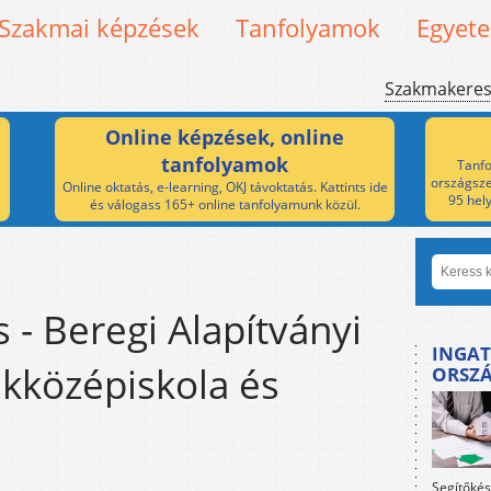
Szakmai képzések
Tanfolyamok
Egyet
Szakmakere
Online képzések, online
tanfolyamok
Tanfo
országsze
Online oktatás, e-learning, OKJ távoktatás. Kattints ide
95 hel
és válogass 165+ online tanfolyamunk közül.
 - Beregi Alapítványi
INGAT
kközépiskola és
ORSZ
Segítőkés