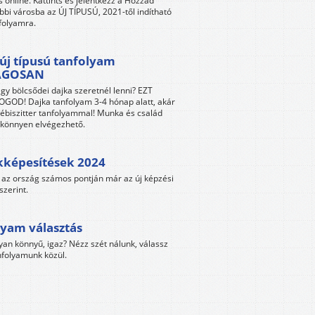
s online. Kattints és jelentkezz a Hozzád
bbi városba az ÚJ TÍPUSÚ, 2021-től indítható
folyamra.
új típusú tanfolyam
ÁGOSAN
gy bölcsődei dajka szeretnél lenni? EZT
GOD! Dajka tanfolyam 3-4 hónap alatt, akár
ébiszitter tanfolyammal! Munka és család
s könnyen elvégezhető.
kképesítések 2024
az ország számos pontján már az új képzési
szerint.
yam választás
yan könnyű, igaz? Nézz szét nálunk, válassz
folyamunk közül.