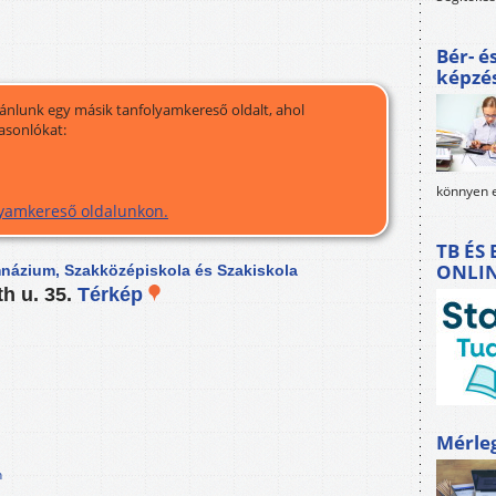
Bér- é
képzé
jánlunk egy másik tanfolyamkereső oldalt, ahol
asonlókat:
könnyen e
olyamkereső oldalunkon.
TB ÉS
ONLI
imnázium, Szakközépiskola és Szakiskola
h u. 35.
Térkép
Mérle
n