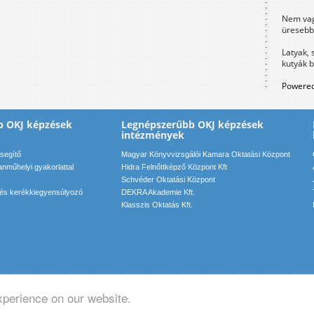
Nem vag
üresebb
Latyak, 
kutyák 
Powered
b OKJ képzések
Legnépszerűbb OKJ képzések
intézmények
segítő
Magyar Könyvvizsgálói Kamara Oktatási Központ
nműhelyi gyakorlattal
Hidra Felnőttképző Központ Kft
Schvéder Oktatási Központ
 és kerékkiegyensúlyozó
DEKRA Akademie Kft.
Klasszis Oktatás Kft.
xperience on our website.
pcsolat: info(kukac)motadmin(pont)hu