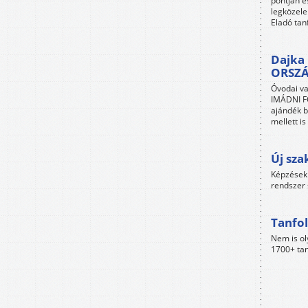
pontján é
legközele
Eladó tan
Dajka 
ORSZ
Óvodai va
IMÁDNI FO
ajándék b
mellett i
Új sza
Képzések 
rendszer 
Tanfol
Nem is ol
1700+ tan