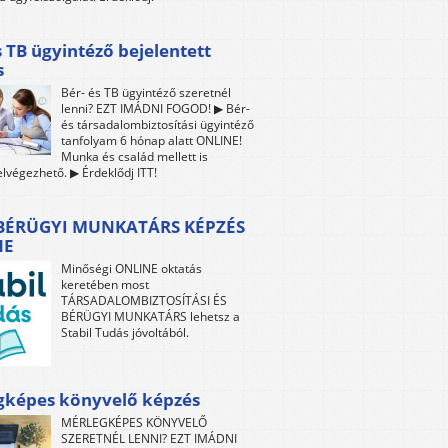
s TB ügyintéző bejelentett
s
Bér- és TB ügyintéző szeretnél
lenni? EZT IMÁDNI FOGOD! ▶ Bér-
és társadalombiztosítási ügyintéző
tanfolyam 6 hónap alatt ONLINE!
Munka és család mellett is
lvégezhető. ▶ Érdeklődj ITT!
 BÉRÜGYI MUNKATÁRS KÉPZÉS
NE
Minőségi ONLINE oktatás
keretében most
TÁRSADALOMBIZTOSÍTÁSI ÉS
BÉRÜGYI MUNKATÁRS lehetsz a
Stabil Tudás jóvoltából.
gképes könyvelő képzés
MÉRLEGKÉPES KÖNYVELŐ
SZERETNÉL LENNI? EZT IMÁDNI