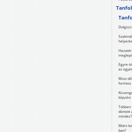
Tanfo
Tanf
Dolgozz 
Szakmák 
helyezk
Hazatérő
meglepő
Egyre t
az egye
Most dől
forintos
Kicsenge
képzési
Többen 
döntött 
mindez?
Miért le
ban?