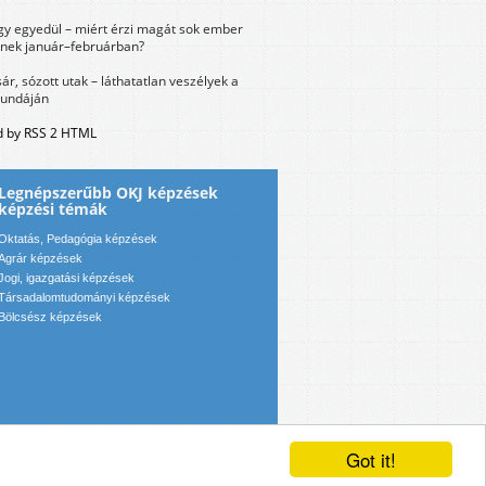
y egyedül – miért érzi magát sok ember
nek január–februárban?
sár, sózott utak – láthatatlan veszélyek a
bundáján
 by RSS 2 HTML
Legnépszerűbb OKJ képzések
képzési témák
Oktatás, Pedagógia képzések
Agrár képzések
Jogi, igazgatási képzések
Társadalomtudományi képzések
Bölcsész képzések
Got it!