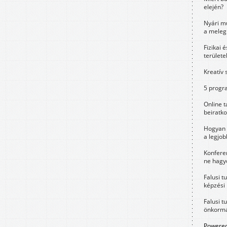
elején?
Nyári m
a meleg
Fizikai 
területe
Kreatív 
5 progra
Online t
beiratko
Hogyan 
a legjo
Konfere
ne hagyd
Falusi t
képzési
Falusi t
önkormá
Powered