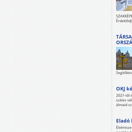
SZAKKÉPES
Érdeklődj
TÁRSA
ORSZ
Segítőkés
OKJ ké
2021-től i
széles vá
álmaid sz
Eladó 
Élelmisze