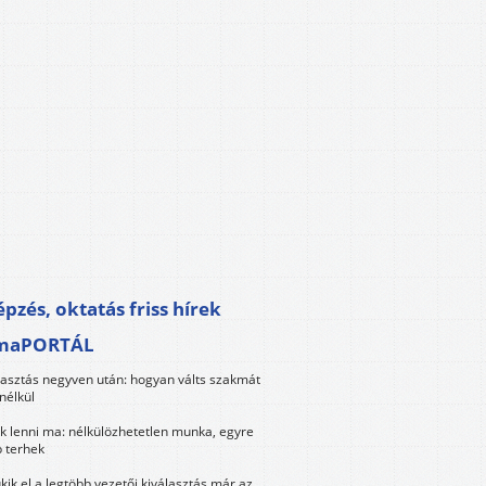
pzés, oktatás friss hírek
maPORTÁL
lasztás negyven után: hogyan válts szakmát
nélkül
k lenni ma: nélkülözhetetlen munka, egyre
 terhek
kik el a legtöbb vezetői kiválasztás már az