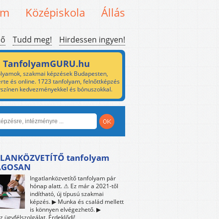
em
Középiskola
Állás
ső
Tudd meg!
Hirdessen ingyen!
TanfolyamGURU.hu
lyamok, szakmai képzések Budapesten,
rte és online. 1723 tanfolyam, felnőttképzés
yszínen kedvezményekkel és bónuszokkal.
LANKÖZVETÍTŐ tanfolyam
ÁGOSAN
Ingatlanközvetítő tanfolyam pár
hónap alatt. ⚠ Ez már a 2021-től
indítható, új típusú szakmai
képzés. ▶ Munka és család mellett
is könnyen elvégezhető. ▶
z ügyfélszolgálat. Érdeklődj!