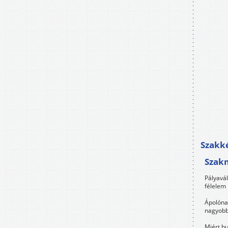
Szakké
Szak
Pályavá
félelem 
Ápolóna
nagyobb
Miért bu