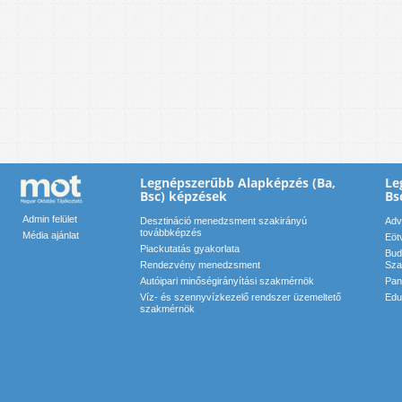
Legnépszerűbb Alapképzés (Ba,
Le
Bsc) képzések
Bs
Admin felület
Desztináció menedzsment szakirányú
Adv
továbbképzés
Média ajánlat
Eöt
Piackutatás gyakorlata
Bud
Rendezvény menedzsment
Sza
Autóipari minőségirányítási szakmérnök
Pan
Víz- és szennyvízkezelő rendszer üzemeltető
Edu
szakmérnök