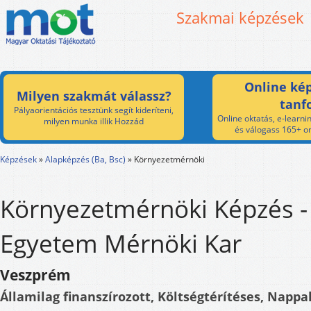
Szakmai képzések
Online kép
Milyen szakmát válassz?
tanf
Pályaorientációs tesztünk segít kideríteni,
Online oktatás, e-learnin
milyen munka illik Hozzád
és válogass 165+ on
Képzések
»
Alapképzés (Ba, Bsc)
»
Környezetmérnöki
Környezetmérnöki Képzés 
Egyetem Mérnöki Kar
Veszprém
Államilag finanszírozott, Költségtérítéses, Nappal