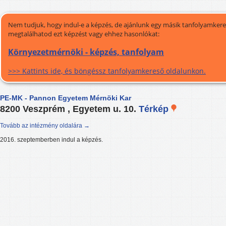
Nem tudjuk, hogy indul-e a képzés, de ajánlunk egy másik tanfolyamkeres
megtalálhatod ezt képzést vagy ehhez hasonlókat:
Környezetmérnöki - képzés, tanfolyam
>>> Kattints ide, és böngéssz tanfolyamkereső oldalunkon.
PE-MK - Pannon Egyetem Mérnöki Kar
8200 Veszprém , Egyetem u. 10.
Térkép
Tovább az intézmény oldalára →
2016. szeptemberben indul a képzés.