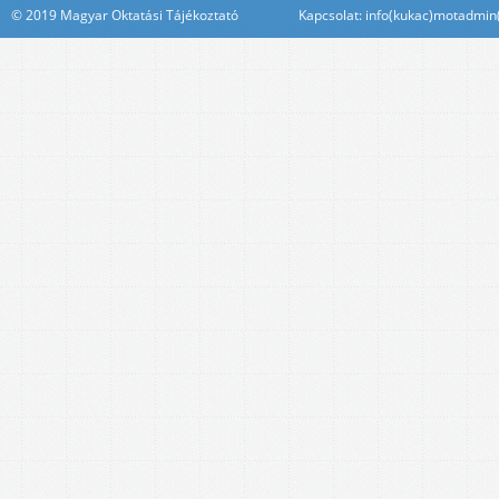
© 2019 Magyar Oktatási Tájékoztató Kapcsolat: info(kukac)motadmin(