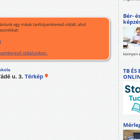
Bér- é
képzé
jánlunk egy másik tanfolyamkereső oldalt, ahol
asonlókat:
m
olyamkereső oldalunkon.
könnyen e
TB ÉS
skola
ONLI
ádé u. 3.
Térkép
Mérle