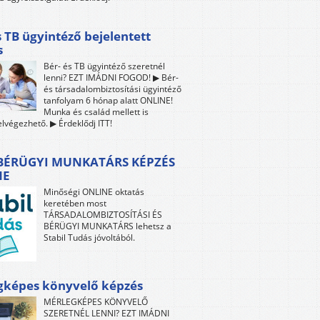
s TB ügyintéző bejelentett
s
Bér- és TB ügyintéző szeretnél
lenni? EZT IMÁDNI FOGOD! ▶ Bér-
és társadalombiztosítási ügyintéző
tanfolyam 6 hónap alatt ONLINE!
Munka és család mellett is
lvégezhető. ▶ Érdeklődj ITT!
 BÉRÜGYI MUNKATÁRS KÉPZÉS
NE
Minőségi ONLINE oktatás
keretében most
TÁRSADALOMBIZTOSÍTÁSI ÉS
BÉRÜGYI MUNKATÁRS lehetsz a
Stabil Tudás jóvoltából.
gképes könyvelő képzés
MÉRLEGKÉPES KÖNYVELŐ
SZERETNÉL LENNI? EZT IMÁDNI