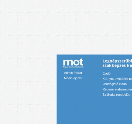
Legnépszerűbb
szakképzés k
Admin felület
Eladó
Média ajánlat
Környezetvédelmi t
Vendéglátó eladó
Regenerelábalneote
Szállodai recepciós