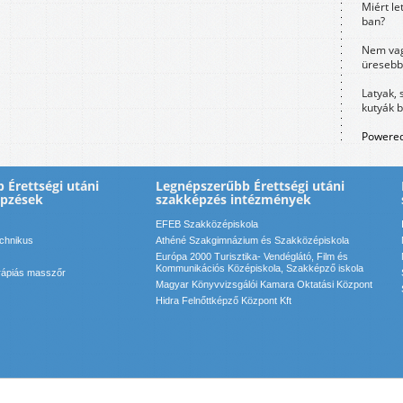
Miért le
ban?
Nem vag
üresebb
Latyak, 
kutyák 
Powered
 Érettségi utáni
Legnépszerűbb Érettségi utáni
épzések
szakképzés intézmények
EFEB Szakközépiskola
echnikus
Athéné Szakgimnázium és Szakközépiskola
Európa 2000 Turisztika- Vendéglátó, Film és
Kommunikációs Középiskola, Szakképző iskola
rápiás masszőr
Magyar Könyvvizsgálói Kamara Oktatási Központ
Hidra Felnőttképző Központ Kft