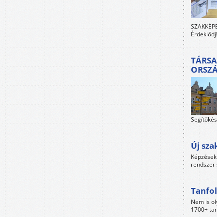
SZAKKÉPES
Érdeklődj
TÁRSA
ORSZ
Segítőkés
Új sza
Képzések 
rendszer 
Tanfol
Nem is ol
1700+ tan