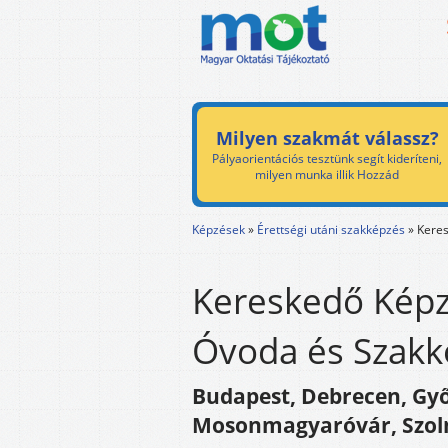
Milyen szakmát válassz?
Pályaorientációs tesztünk segít kideríteni,
milyen munka illik Hozzád
Képzések
»
Érettségi utáni szakképzés
»
Kere
Kereskedő Képzé
Óvoda és Szakk
Budapest, Debrecen, Győ
Mosonmagyaróvár, Szol