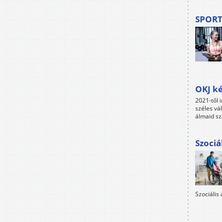
SPORT
OKJ ké
2021-től i
széles vá
álmaid sz
Szociá
Szociális