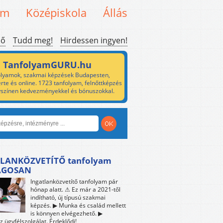
em
Középiskola
Állás
ső
Tudd meg!
Hirdessen ingyen!
TanfolyamGURU.hu
lyamok, szakmai képzések Budapesten,
rte és online. 1723 tanfolyam, felnőttképzés
yszínen kedvezményekkel és bónuszokkal.
LANKÖZVETÍTŐ tanfolyam
ÁGOSAN
Ingatlanközvetítő tanfolyam pár
hónap alatt. ⚠ Ez már a 2021-től
indítható, új típusú szakmai
képzés. ▶ Munka és család mellett
is könnyen elvégezhető. ▶
z ügyfélszolgálat. Érdeklődj!