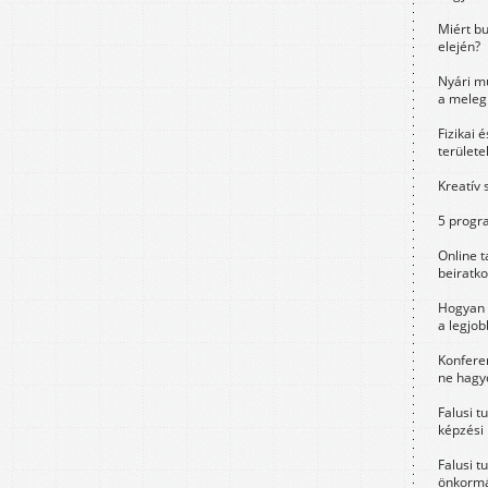
Miért bu
elején?
Nyári m
a meleg
Fizikai 
területe
Kreatív 
5 progra
Online t
beiratko
Hogyan 
a legjo
Konfere
ne hagyd
Falusi t
képzési
Falusi t
önkormá