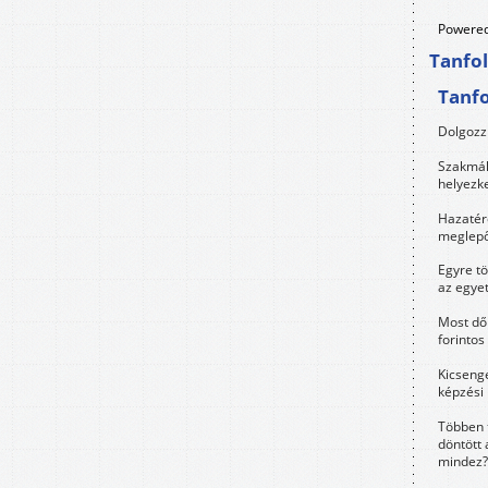
Powered
Tanfo
Tanf
Dolgozz 
Szakmák 
helyezk
Hazatérő
meglepő
Egyre t
az egye
Most dől
forintos
Kicsenge
képzési
Többen 
döntött 
mindez?