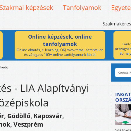
Szakmai képzések
Tanfolyamok
Egyet
Szakmakere
Online képzések, online
tanfolyamok
Tanfo
országsze
Online oktatás, e-learning, OKJ távoktatás. Kattints ide
95 hel
és válogass 165+ online tanfolyamunk közül.
skedő
s - LIA Alapítványi
INGAT
özépiskola
ORSZ
r, Gödöllő, Kaposvár,
nok, Veszprém
Segítőkés