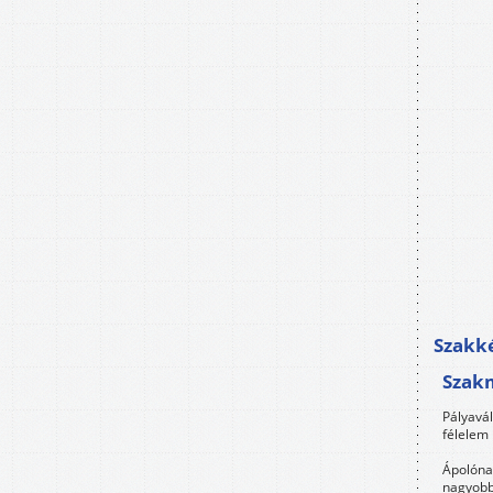
Szakké
Szak
Pályavá
félelem 
Ápolóna
nagyobb