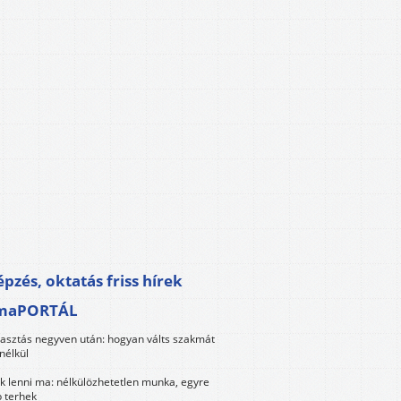
pzés, oktatás friss hírek
maPORTÁL
lasztás negyven után: hogyan válts szakmát
nélkül
k lenni ma: nélkülözhetetlen munka, egyre
 terhek