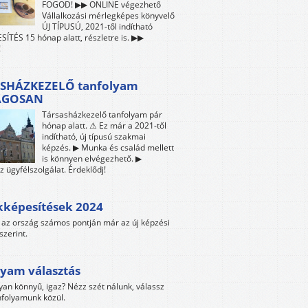
FOGOD! ▶▶ ONLINE végezhető
Vállalkozási mérlegképes könyvelő
ÚJ TÍPUSÚ, 2021-től indítható
ÍTÉS 15 hónap alatt, részletre is. ▶▶
!
SHÁZKEZELŐ tanfolyam
ÁGOSAN
Társasházkezelő tanfolyam pár
hónap alatt. ⚠ Ez már a 2021-től
indítható, új típusú szakmai
képzés. ▶ Munka és család mellett
is könnyen elvégezhető. ▶
z ügyfélszolgálat. Érdeklődj!
kképesítések 2024
az ország számos pontján már az új képzési
szerint.
yam választás
yan könnyű, igaz? Nézz szét nálunk, válassz
folyamunk közül.