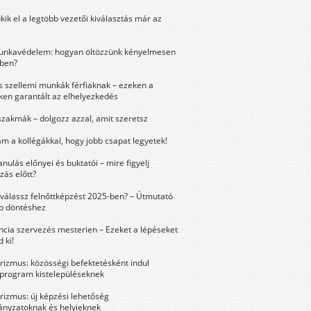
kik el a legtöbb vezetői kiválasztás már az
unkavédelem: hogyan öltözzünk kényelmesen
ben?
és szellemi munkák férfiaknak – ezeken a
ken garantált az elhelyezkedés
szakmák – dolgozz azzal, amit szeretsz
m a kollégákkal, hogy jobb csapat legyetek!
anulás előnyei és buktatói – mire figyelj
zás előtt?
válassz felnőttképzést 2025-ben? – Útmutató
bb döntéshez
ncia szervezés mesterien – Ezeket a lépéseket
 ki!
urizmus: közösségi befektetésként indul
 program kistelepüléseknek
urizmus: új képzési lehetőség
nyzatoknak és helyieknek