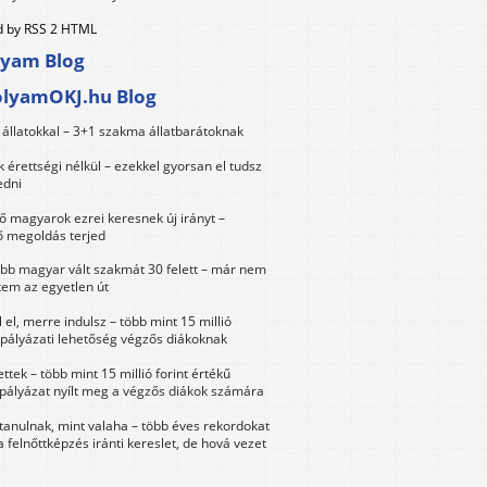
 by RSS 2 HTML
lyam Blog
olyamOKJ.hu Blog
állatokkal – 3+1 szakma állatbarátoknak
érettségi nélkül – ezekkel gyorsan el tudsz
edni
 magyarok ezrei keresnek új irányt –
 megoldás terjed
öbb magyar vált szakmát 30 felett – már nem
tem az egyetlen út
 el, merre indulsz – több mint 15 millió
 pályázati lehetőség végzős diákoknak
ttek – több mint 15 millió forint értékű
 pályázat nyílt meg a végzős diákok számára
tanulnak, mint valaha – több éves rekordokat
a felnőttképzés iránti kereslet, de hová vezet