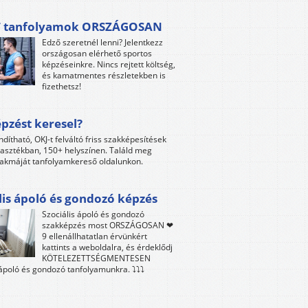
 tanfolyamok ORSZÁGOSAN
Edző szeretnél lenni? Jelentkezz
országosan elérhető sportos
képzéseinkre. Nincs rejtett költség,
és kamatmentes részletekben is
fizethetsz!
pzést keresel?
ndítható, OKJ-t felváltó friss szakképesítések
lasztékban, 150+ helyszínen. Találd meg
akmáját tanfolyamkereső oldalunkon.
lis ápoló és gondozó képzés
Szociális ápoló és gondozó
szakképzés most ORSZÁGOSAN ❤
9 ellenállhatatlan érvünkért
kattints a weboldalra, és érdeklődj
KÖTELEZETTSÉGMENTESEN
 ápoló és gondozó tanfolyamunkra. ⤵⤵⤵