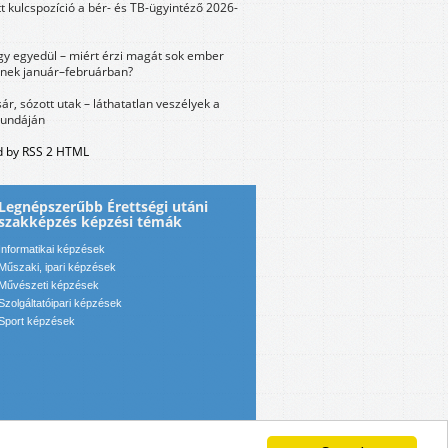
tt kulcspozíció a bér- és TB-ügyintéző 2026-
y egyedül – miért érzi magát sok ember
nek január–februárban?
sár, sózott utak – láthatatlan veszélyek a
bundáján
 by RSS 2 HTML
Legnépszerűbb Érettségi utáni
szakképzés képzési témák
Informatikai képzések
Műszaki, ipari képzések
Művészeti képzések
Szolgáltatóipari képzések
Sport képzések