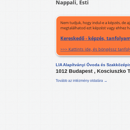
Nappali, Esti
Nem tudjuk, hogy indul-e a képzés, de a
megtalálhatod ezt képzést vagy ehhez h
Kereskedő - képzés, tanfolya
>>> Kattints ide, és böngéssz tanf
LIA Alapítványi Óvoda és Szakközépi
1012 Budapest , Kosciuszko T
Tovább az intézmény oldalára →