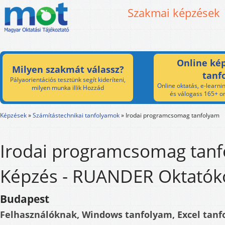
Szakmai képzések
Online kép
Milyen szakmát válassz?
tanf
Pályaorientációs tesztünk segít kideríteni,
Online oktatás, e-learnin
milyen munka illik Hozzád
és válogass 165+ on
Képzések
»
Számítástechnikai tanfolyamok
»
Irodai programcsomag tanfolyam
Irodai programcsomag tan
Képzés - RUANDER Oktatók
Budapest
Felhasználóknak, Windows tanfolyam, Excel tan