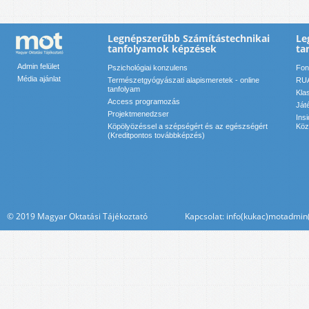
Legnépszerűbb Számítástechnikai
Le
tanfolyamok képzések
ta
Admin felület
Pszichológiai konzulens
Font
Média ajánlat
Természetgyógyászati alapismeretek - online
RUA
tanfolyam
Kla
Access programozás
Ját
Projektmenedzser
Ins
Köpölyözéssel a szépségért és az egészségért
Köz
(Kreditpontos továbbképzés)
© 2019 Magyar Oktatási Tájékoztató Kapcsolat: info(kukac)motadmin(