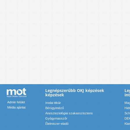
Legnépszerűbb OKJ képzések
Le
képzések
in
Admin felület
Irodai titkár
Mag
Média ajánlat
Bérügyintéző
Hid
Aneszteziológiai szakasszisztens
Sch
Gyógymasszőr
DEK
Élelmiszer-eladó
Kla