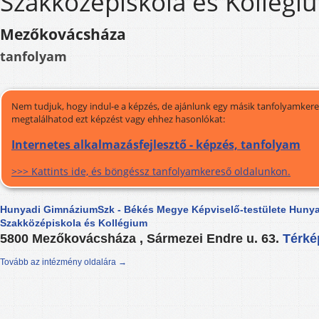
Szakközépiskola és Kollégi
Mezőkovácsháza
tanfolyam
Nem tudjuk, hogy indul-e a képzés, de ajánlunk egy másik tanfolyamkeres
megtalálhatod ezt képzést vagy ehhez hasonlókat:
Internetes alkalmazásfejlesztő - képzés, tanfolyam
>>> Kattints ide, és böngéssz tanfolyamkereső oldalunkon.
Hunyadi GimnáziumSzk - Békés Megye Képviselő-testülete Huny
Szakközépiskola és Kollégium
5800 Mezőkovácsháza , Sármezei Endre u. 63.
Térk
Tovább az intézmény oldalára →