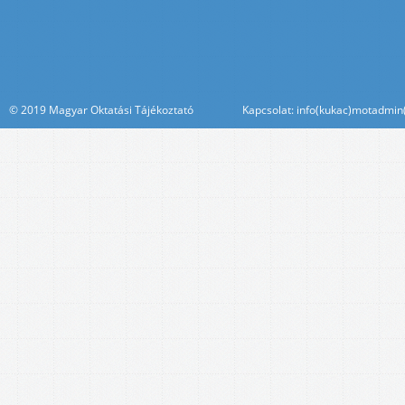
© 2019 Magyar Oktatási Tájékoztató Kapcsolat: info(kukac)motadmin(