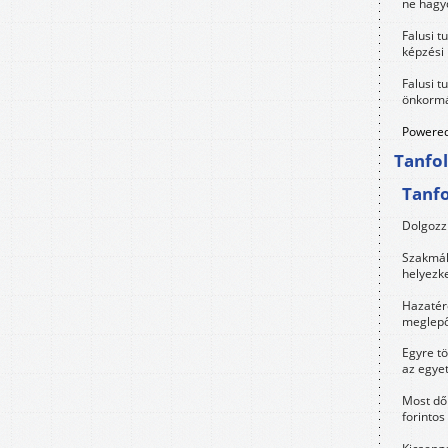
ne hagyd
Falusi t
képzési
Falusi t
önkormá
Powered
Tanfo
Tanf
Dolgozz 
Szakmák 
helyezk
Hazatérő
meglepő
Egyre t
az egye
Most dől
forintos