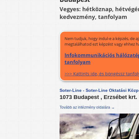
Vegyes: hétköznap, hétvég
kedvezmény, tanfolyam
Nem tudjuk, hogy indul-e a képzés, de a
megtalálhatod ezt képzést vagy ehhez h
Infokommunikációs hálózatépí
tanfolyam
>>> Kattints ide, és böngéssz tanf
Soter-Line - Soter-Line Oktatási Köz
1073 Budapest , Erzsébet krt.
Tovább az intézmény oldalára →