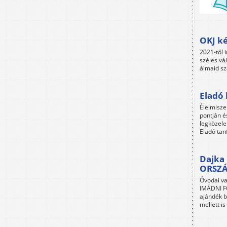
OKJ ké
2021-től i
széles vá
álmaid sz
Eladó 
Élelmisze
pontján é
legközele
Eladó tan
Dajka 
ORSZ
Óvodai va
IMÁDNI FO
ajándék b
mellett i