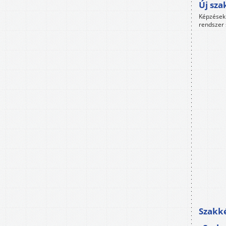
Új sza
Képzések 
rendszer 
Szakké