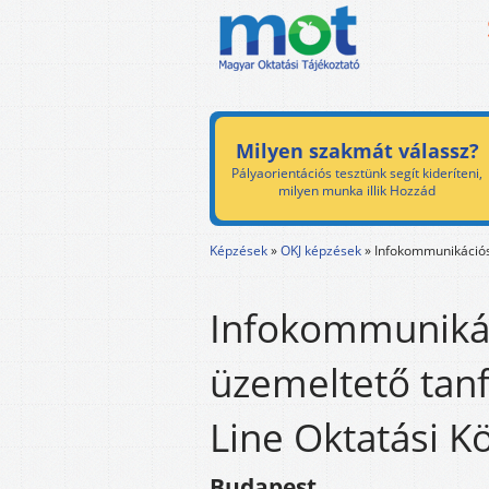
Milyen szakmát válassz?
Pályaorientációs tesztünk segít kideríteni,
milyen munka illik Hozzád
Képzések
»
OKJ képzések
»
Infokommunikációs
Infokommunikác
üzemeltető tanf
Line Oktatási K
Budapest