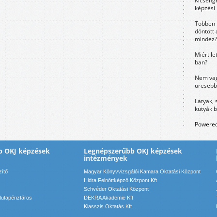
Kicsenge
képzési
Többen 
döntött 
mindez?
Miért le
ban?
Nem vag
üresebb
Latyak, 
kutyák 
Powered
b OKJ képzések
Legnépszerűbb OKJ képzések
intézmények
zítő
Magyar Könyvvizsgálói Kamara Oktatási Központ
Hidra Felnőttképző Központ Kft
Schvéder Oktatási Központ
lutapénztáros
DEKRA Akademie Kft.
Klasszis Oktatás Kft.