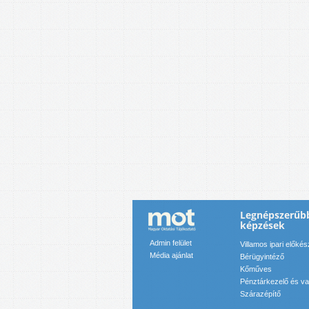
Legnépszerűb
képzések
Admin felület
Villamos ipari előkés
Média ajánlat
Bérügyintéző
Kőműves
Pénztárkezelő és va
Szárazépítő