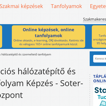
Szakmai képzések
Tanfolyamok
Egyet
Szakmakere
Online képzések, online
tanfolyamok
Tanfo
országsze
Online oktatás, e-learning, OKJ távoktatás. Kattints ide
95 hel
és válogass 165+ online tanfolyamunk közül.
 hálózatépítő és üzemeltető tanfolyam
iós hálózatépítő és
TÁPLÁ
olyam Képzés - Soter-
ONLI
özpont