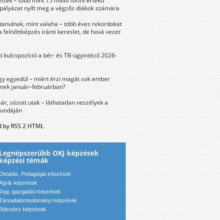
ttek – több mint 15 millió forint értékű
 pályázat nyílt meg a végzős diákok számára
tanulnak, mint valaha – több éves rekordokat
a felnőttképzés iránti kereslet, de hová vezet
tt kulcspozíció a bér- és TB-ügyintéző 2026-
y egyedül – miért érzi magát sok ember
nek január–februárban?
sár, sózott utak – láthatatlan veszélyek a
bundáján
 by RSS 2 HTML
Legnépszerűbb OKJ képzések
képzési témák
Oktatás, Pedagógia képzések
Agrár képzések
Jogi, igazgatási képzések
Társadalomtudományi képzések
Bölcsész képzések