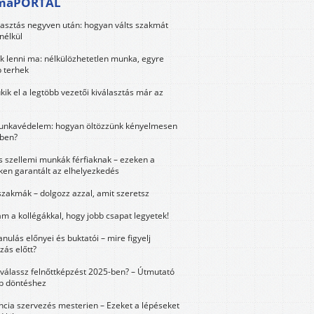
maPORTÁL
lasztás negyven után: hogyan válts szakmát
nélkül
k lenni ma: nélkülözhetetlen munka, egyre
 terhek
kik el a legtöbb vezetői kiválasztás már az
unkavédelem: hogyan öltözzünk kényelmesen
ben?
és szellemi munkák férfiaknak – ezeken a
ken garantált az elhelyezkedés
szakmák – dolgozz azzal, amit szeretsz
m a kollégákkal, hogy jobb csapat legyetek!
anulás előnyei és buktatói – mire figyelj
zás előtt?
válassz felnőttképzést 2025-ben? – Útmutató
bb döntéshez
ncia szervezés mesterien – Ezeket a lépéseket