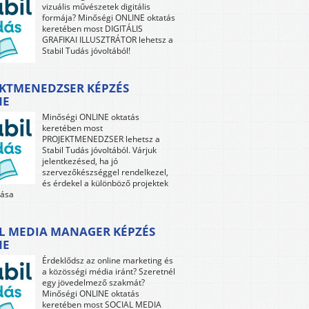
vizuális művészetek digitális
formája? Minőségi ONLINE oktatás
keretében most DIGITÁLIS
GRAFIKAI ILLUSZTRÁTOR lehetsz a
Stabil Tudás jóvoltából!
KTMENEDZSER KÉPZÉS
NE
Minőségi ONLINE oktatás
keretében most
PROJEKTMENEDZSER lehetsz a
Stabil Tudás jóvoltából. Várjuk
jelentkezésed, ha jó
szervezőkészséggel rendelkezel,
és érdekel a különböző projektek
tása
L MEDIA MANAGER KÉPZÉS
NE
Érdeklődsz az online marketing és
a közösségi média iránt? Szeretnél
egy jövedelmező szakmát?
Minőségi ONLINE oktatás
keretében most SOCIAL MEDIA