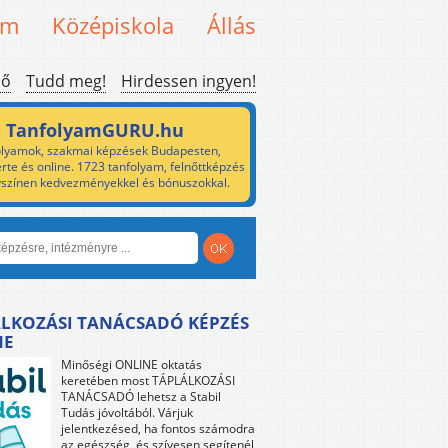
em
Középiskola
Állás
ső
Tudd meg!
Hirdessen ingyen!
TanfolyamGURU.hu
lyamok, szakmai képzések Budapesten,
rte és online. 1723 tanfolyam, felnőttképzés
yszínen kedvezményekkel és bónuszokkal.
LKOZÁSI TANÁCSADÓ KÉPZÉS
NE
Minőségi ONLINE oktatás
keretében most TÁPLÁLKOZÁSI
TANÁCSADÓ lehetsz a Stabil
Tudás jóvoltából. Várjuk
jelentkezésed, ha fontos számodra
az egészség, és szívesen segítenél