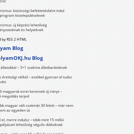
 ki!
urizmus: közösségi befektetésként indul
 program kistelepüléseknek
urizmus: új képzési lehetőség
nyzatoknak és helyieknek
 by RSS 2 HTML
lyam Blog
olyamOKJ.hu Blog
állatokkal – 3+1 szakma állatbarátoknak
érettségi nélkül – ezekkel gyorsan el tudsz
edni
 magyarok ezrei keresnek új irányt –
 megoldás terjed
öbb magyar vált szakmát 30 felett – már nem
tem az egyetlen út
 el, merre indulsz – több mint 15 millió
 pályázati lehetőség végzős diákoknak