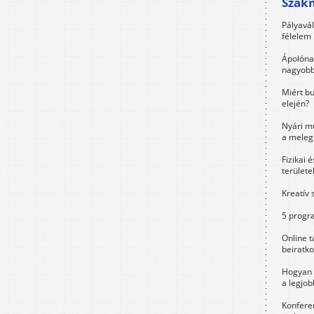
Szak
Pályavá
félelem 
Ápolóna
nagyobb
Miért bu
elején?
Nyári m
a meleg
Fizikai 
területe
Kreatív 
5 progra
Online t
beiratko
Hogyan 
a legjo
Konfere