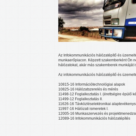
Az Infokommunikációs hálózatépítő és üzemelt
munkaerőpiacon. Képzett szakemberként Ön nem
hálózatokat, akár más szakemberek munkáját is
Az infokommunikációs hálózatépítő és üzemelte
10815-16 Információtechnológiai alapok
10825-16 Hálózatszerelés és mérés
11498-12 Foglalkoztatás I. (érettségire épülő 
11499-12 Foglalkoztatás II.
11626-16 Távközléselektronikai alaptevékeny
11997-16 Hálózati ismeretek I.
12005-16 Munkaszervezés és projektmenedz
12089-16 Infokommunikációs hálózatépítés