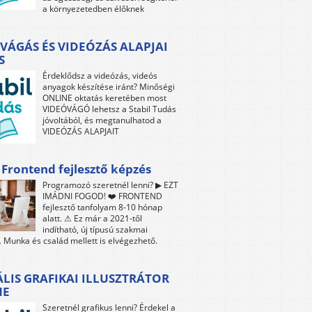
a környezetedben élőknek
VÁGÁS ÉS VIDEÓZÁS ALAPJAI
S
Érdeklődsz a videózás, videós
anyagok készítése iránt? Minőségi
ONLINE oktatás keretében most
VIDEÓVÁGÓ lehetsz a Stabil Tudás
jóvoltából, és megtanulhatod a
VIDEÓZÁS ALAPJAIT
 Frontend fejlesztő képzés
Programozó szeretnél lenni? ▶ EZT
IMÁDNI FOGOD! ❤️ FRONTEND
fejlesztő tanfolyam 8-10 hónap
alatt. ⚠ Ez már a 2021-től
indítható, új típusú szakmai
 Munka és család mellett is elvégezhető.
ÁLIS GRAFIKAI ILLUSZTRÁTOR
NE
Szeretnél grafikus lenni? Érdekel a