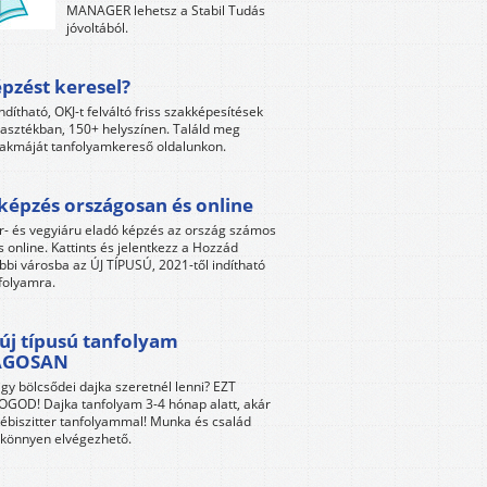
MANAGER lehetsz a Stabil Tudás
jóvoltából.
pzést keresel?
ndítható, OKJ-t felváltó friss szakképesítések
lasztékban, 150+ helyszínen. Találd meg
akmáját tanfolyamkereső oldalunkon.
képzés országosan és online
r- és vegyiáru eladó képzés az ország számos
s online. Kattints és jelentkezz a Hozzád
bbi városba az ÚJ TÍPUSÚ, 2021-től indítható
folyamra.
új típusú tanfolyam
ÁGOSAN
gy bölcsődei dajka szeretnél lenni? EZT
GOD! Dajka tanfolyam 3-4 hónap alatt, akár
ébiszitter tanfolyammal! Munka és család
s könnyen elvégezhető.