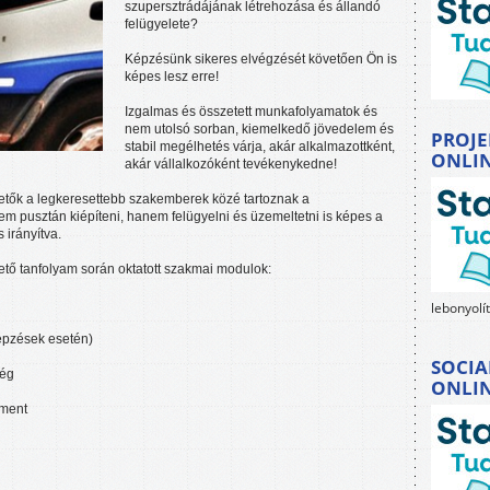
szupersztrádájának létrehozása és állandó
felügyelete?
Képzésünk sikeres elvégzését követően Ön is
képes lesz erre!
Izgalmas és összetett munkafolyamatok és
nem utolsó sorban, kiemelkedő jövedelem és
PROJE
stabil megélhetés várja, akár alkalmazottként,
ONLI
akár vállalkozóként tevékenykedne!
etők a legkeresettebb szakemberek közé tartoznak a
 pusztán kiépíteni, hanem felügyelni és üzemeltetni is képes a
 irányítva.
tő tanfolyam során oktatott szakmai modulok:
lebonyolí
képzések esetén)
SOCIA
ség
ONLI
sment