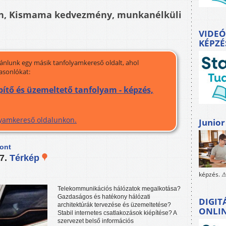
én, Kismama kedvezmény, munkanélküli
VIDEÓ
KÉPZÉ
jánlunk egy másik tanfolyamkereső oldalt, ahol
asonlókat:
tő és üzemeltető tanfolyam - képzés,
olyamkereső oldalunkon.
Junior
pont
 7.
Térkép
képzés. ⚠
Telekommunikációs hálózatok megalkotása?
Gazdaságos és hatékony hálózati
DIGIT
architektúrák tervezése és üzemeltetése?
ONLI
Stabil internetes csatlakozások kiépítése? A
szervezet belső információs