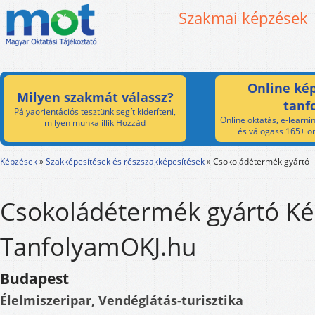
Szakmai képzések
Online kép
Milyen szakmát válassz?
tanf
Pályaorientációs tesztünk segít kideríteni,
Online oktatás, e-learnin
milyen munka illik Hozzád
és válogass 165+ on
Képzések
»
Szakképesítések és részszakképesítések
»
Csokoládétermék gyártó
Csokoládétermék gyártó Ké
TanfolyamOKJ.hu
Budapest
Élelmiszeripar, Vendéglátás-turisztika