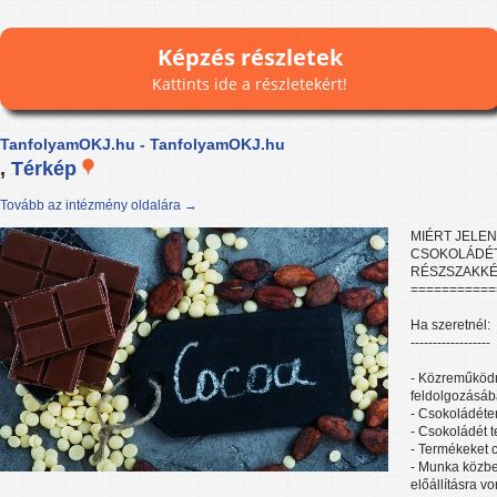
Képzés részletek
Kattints ide a részletekért!
TanfolyamOKJ.hu - TanfolyamOKJ.hu
,
Térkép
Tovább az intézmény oldalára →
MIÉRT JELEN
CSOKOLÁDÉ
RÉSZSZAKKÉ
===========
Ha szeretnél:
------------------
- Közreműköd
feldolgozásá
- Csokoládéte
- Csokoládét t
- Termékeket 
- Munka közbe
előállításra v