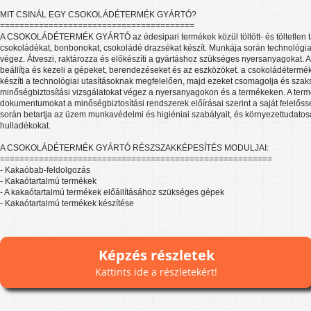
MIT CSINÁL EGY CSOKOLÁDÉTERMÉK GYÁRTÓ?
========================================
A CSOKOLÁDÉTERMÉK GYÁRTÓ az édesipari termékek közül töltött- és töltetlen t
csokoládékat, bonbonokat, csokoládé drazsékat készít. Munkája során technológiai,
végez. Átveszi, raktározza és előkészíti a gyártáshoz szükséges nyersanyagokat. A
beállítja és kezeli a gépeket, berendezéseket és az eszközöket. a csokoládétermé
készíti a technológiai utasításoknak megfelelően, majd ezeket csomagolja és szaks
minőségbiztosítási vizsgálatokat végez a nyersanyagokon és a termékeken. A term
dokumentumokat a minőségbiztosítási rendszerek előírásai szerint a saját felelős
során betartja az üzem munkavédelmi és higiéniai szabályait, és környezettudato
hulladékokat.
A CSOKOLÁDÉTERMÉK GYÁRTÓ RÉSZSZAKKÉPESÍTÉS MODULJAI:
========================================================
- Kakaóbab-feldolgozás
- Kakaótartalmú termékek
- A kakaótartalmú termékek előállításához szükséges gépek
- Kakaótartalmú termékek készítése
Képzés részletek
Kattints ide a részletekért!