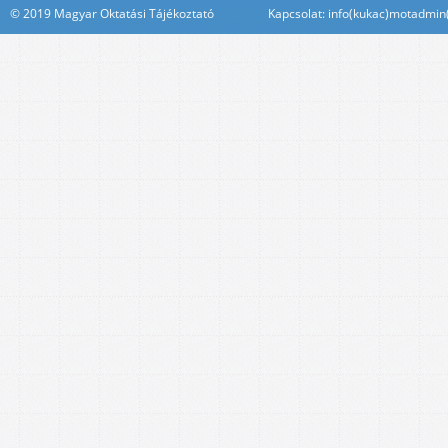
© 2019 Magyar Oktatási Tájékoztató Kapcsolat: info(kukac)motadmin(