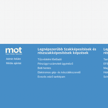
Legnépszerűbb Szakképesítések és
Le
részszakképesítések képzések
ré
Admin felület
Tűzvédelmi főelőadó
Tan
Média ajánlat
Pénzügyi-számviteli ügyintéző
EFE
Bolti hentes
Mag
Elektromos gép- és készülékszerelő
Hid
Evezés edző tanfolyam
Sch