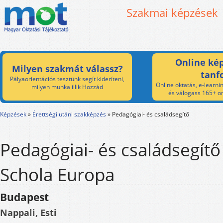
Szakmai képzések
Online kép
Milyen szakmát válassz?
tanf
Pályaorientációs tesztünk segít kideríteni,
Online oktatás, e-learnin
milyen munka illik Hozzád
és válogass 165+ on
Képzések
»
Érettségi utáni szakképzés
»
Pedagógiai- és családsegítő
Pedagógiai- és családsegítő
Schola Europa
Budapest
Nappali, Esti