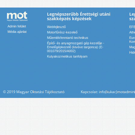
Legnépszerűbb Érettségi utáni
Le
szakképzés képzések
sz
Admin felület
Webfejlesztő
EFE
Média ajánlat
Motorfűrész-kezeleő
Ath
Műemlékfenntartó technikus
Eur
Kom
Építő- és anyagmozgató gép kezelője -
Emelőgépkezelő (kivéve targonca) (E-
Mag
001079/2015/A002)
Hid
Kutyakozmetikus tanfolyam
© 2019 Magyar Oktatási Tájékoztató Kapcsolat: info(kukac)motadmin(