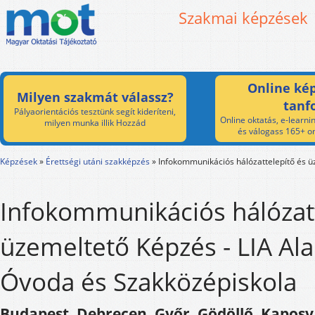
Szakmai képzések
Online kép
Milyen szakmát válassz?
tanf
Pályaorientációs tesztünk segít kideríteni,
Online oktatás, e-learnin
milyen munka illik Hozzád
és válogass 165+ on
Képzések
»
Érettségi utáni szakképzés
»
Infokommunikációs hálózattelepítő és 
Infokommunikációs hálózatt
üzemeltető Képzés - LIA Ala
Óvoda és Szakközépiskola
Budapest, Debrecen, Győr, Gödöllő, Kaposv