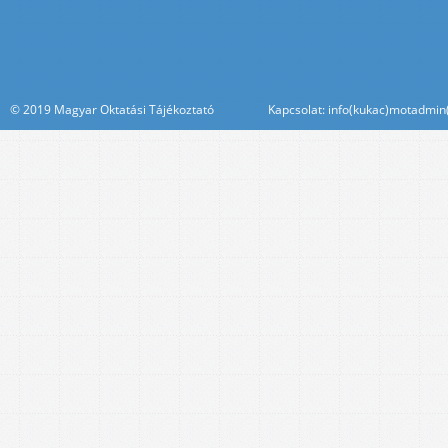
© 2019 Magyar Oktatási Tájékoztató Kapcsolat: info(kukac)motadmin(