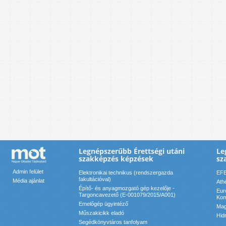
Legnépszerűbb Érettségi utáni
Le
szakképzés képzések
sz
Admin felület
Elektronikai technikus (rendszergazda
EFE
fakultációval)
Média ajánlat
Ath
Építő- és anyagmozgató gép kezelője -
Eur
Targoncavezető (E-001079/2015/A001)
Kom
Emelőgép ügyintéző
Mag
Műszakicikk eladó
Hid
Segédkönyvtáros tanfolyam