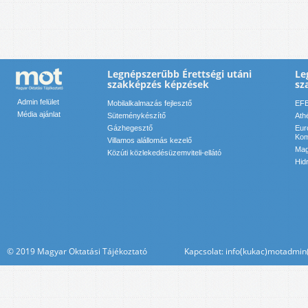
Legnépszerűbb Érettségi utáni
Le
szakképzés képzések
sz
Admin felület
Mobilalkalmazás fejlesztő
EFE
Média ajánlat
Süteménykészítő
Ath
Gázhegesztő
Eur
Kom
Villamos alállomás kezelő
Mag
Közúti közlekedésüzemviteli-ellátó
Hid
© 2019 Magyar Oktatási Tájékoztató Kapcsolat: info(kukac)motadmin(