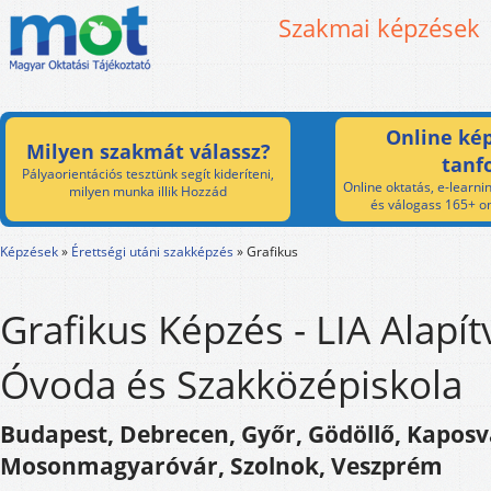
Szakmai képzések
Online kép
Milyen szakmát válassz?
tanf
Pályaorientációs tesztünk segít kideríteni,
Online oktatás, e-learnin
milyen munka illik Hozzád
és válogass 165+ on
Képzések
»
Érettségi utáni szakképzés
»
Grafikus
Grafikus Képzés - LIA Alapít
Óvoda és Szakközépiskola
Budapest, Debrecen, Győr, Gödöllő, Kaposv
Mosonmagyaróvár, Szolnok, Veszprém