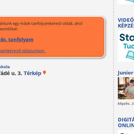
VIDEÓ
jánlunk egy másik tanfolyamkereső oldalt, ahol
KÉPZÉ
asonlókat:
zés, tanfolyam
olyamkereső oldalunkon.
skola
Junior
ádé u. 3.
Térkép
képzés. ⚠
DIGIT
ONLI