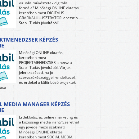
vizuális művészetek digitális
formája? Minőségi ONLINE oktatás
keretében most DIGITÁLIS
GRAFIKAI ILLUSZTRÁTOR lehetsz a
Stabil Tudás jóvoltából!
KTMENEDZSER KÉPZÉS
NE
Minőségi ONLINE oktatás
keretében most
PROJEKTMENEDZSER lehetsz a
Stabil Tudás jóvoltából. Várjuk
jelentkezésed, ha jó
szervezőkészséggel rendelkezel,
és érdekel a különböző projektek
tása
L MEDIA MANAGER KÉPZÉS
NE
Érdeklődsz az online marketing és
a közösségi média iránt? Szeretnél
egy jövedelmező szakmát?
Minőségi ONLINE oktatás
keretében most SOCIAL MEDIA