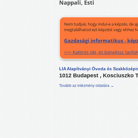
Nappali, Esti
Nem tudjuk, hogy indul-e a képzés, de a
megtalálhatod ezt képzést vagy ehhez h
Gazdasági informatikus - kép
>>> Kattints ide, és böngéssz tanf
LIA Alapítványi Óvoda és Szakközépi
1012 Budapest , Kosciuszko T
Tovább az intézmény oldalára →