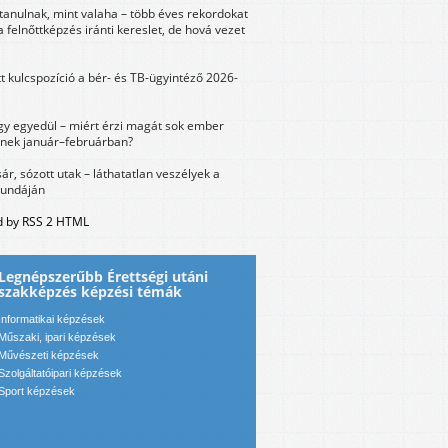
tanulnak, mint valaha – több éves rekordokat
a felnőttképzés iránti kereslet, de hová vezet
tt kulcspozíció a bér- és TB-ügyintéző 2026-
y egyedül – miért érzi magát sok ember
nek január–februárban?
sár, sózott utak – láthatatlan veszélyek a
bundáján
 by RSS 2 HTML
Legnépszerűbb Érettségi utáni
szakképzés képzési témák
Informatikai képzések
Műszaki, ipari képzések
Művészeti képzések
Szolgáltatóipari képzések
Sport képzések