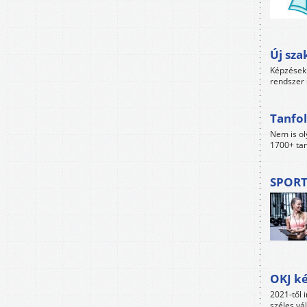
Új sza
Képzések 
rendszer 
Tanfol
Nem is ol
1700+ tan
SPORT
OKJ ké
2021-től i
széles vá