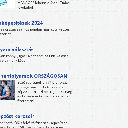
MANAGER lehetsz a Stabil Tudás
jóvoltából.
kképesítések 2024
az ország számos pontján már az új képzési
szerint.
yam választás
yan könnyű, igaz? Nézz szét nálunk, válassz
folyamunk közül.
 tanfolyamok ORSZÁGOSAN
Edző szeretnél lenni? Jelentkezz
országosan elérhető sportos
képzéseinkre. Nincs rejtett költség,
és kamatmentes részletekben is
fizethetsz!
pzést keresel?
ndítható, OKJ-t felváltó friss szakképesítések
lasztékban, 150+ helyszínen. Találd meg