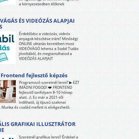
a környezetedben élőknek
VÁGÁS ÉS VIDEÓZÁS ALAPJAI
S
Érdeklődsz a videózás, videós
anyagok készítése iránt? Minőségi
ONLINE oktatás keretében most
VIDEÓVÁGÓ lehetsz a Stabil Tudás
jóvoltából, és megtanulhatod a
VIDEÓZÁS ALAPJAIT
 Frontend fejlesztő képzés
Programozó szeretnél lenni? ▶ EZT
IMÁDNI FOGOD! ❤️ FRONTEND
fejlesztő tanfolyam 8-10 hónap
alatt. ⚠ Ez már a 2021-től
indítható, új típusú szakmai
 Munka és család mellett is elvégezhető.
ÁLIS GRAFIKAI ILLUSZTRÁTOR
NE
Szeretnél grafikus lenni? Érdekel a