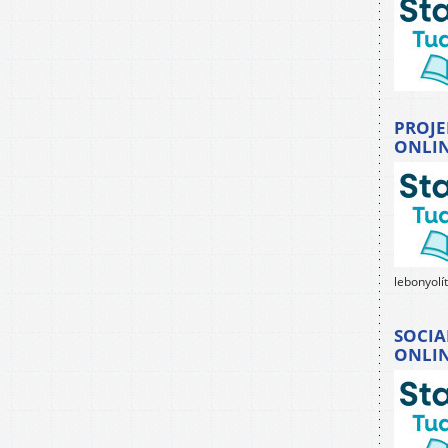
PROJE
ONLI
lebonyolí
SOCIA
ONLI