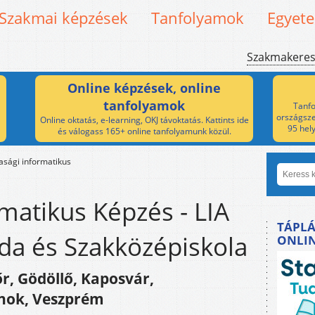
Szakmai képzések
Tanfolyamok
Egyet
Szakmakere
Online képzések, online
tanfolyamok
Tanfo
országsze
Online oktatás, e-learning, OKJ távoktatás. Kattints ide
95 hel
és válogass 165+ online tanfolyamunk közül.
sági informatikus
matikus Képzés - LIA
TÁPLÁ
da és Szakközépiskola
ONLI
r, Gödöllő, Kaposvár,
nok, Veszprém