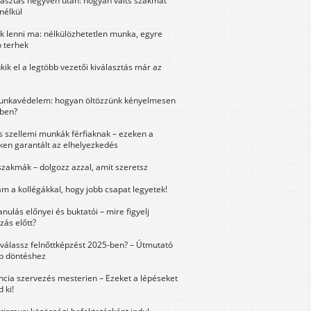
lasztás negyven után: hogyan válts szakmát
nélkül
k lenni ma: nélkülözhetetlen munka, egyre
 terhek
kik el a legtöbb vezetői kiválasztás már az
unkavédelem: hogyan öltözzünk kényelmesen
ben?
és szellemi munkák férfiaknak – ezeken a
ken garantált az elhelyezkedés
szakmák – dolgozz azzal, amit szeretsz
m a kollégákkal, hogy jobb csapat legyetek!
anulás előnyei és buktatói – mire figyelj
zás előtt?
válassz felnőttképzést 2025-ben? – Útmutató
bb döntéshez
ncia szervezés mesterien – Ezeket a lépéseket
 ki!