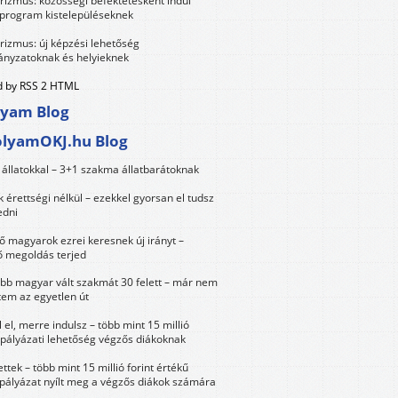
urizmus: közösségi befektetésként indul
 program kistelepüléseknek
urizmus: új képzési lehetőség
nyzatoknak és helyieknek
 by RSS 2 HTML
lyam Blog
olyamOKJ.hu Blog
állatokkal – 3+1 szakma állatbarátoknak
érettségi nélkül – ezekkel gyorsan el tudsz
edni
 magyarok ezrei keresnek új irányt –
 megoldás terjed
öbb magyar vált szakmát 30 felett – már nem
tem az egyetlen út
 el, merre indulsz – több mint 15 millió
 pályázati lehetőség végzős diákoknak
ttek – több mint 15 millió forint értékű
 pályázat nyílt meg a végzős diákok számára