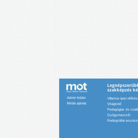
Legnépszerűbb
szakképzés k
Admin felület
Villamos ipari előkés
Média ajánlat
Virágkötő
Pedagógiai- és csal
Gyógymasszőr
Radiográfiai asszisz