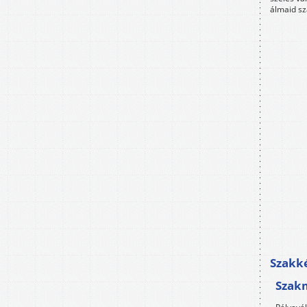
álmaid sz
Szakké
Szak