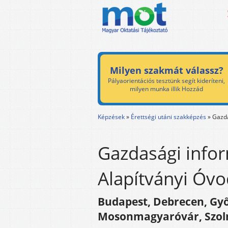
Milyen szakmát válassz?
Pályaorientációs tesztünk segít kideríteni,
milyen munka illik Hozzád
Képzések
»
Érettségi utáni szakképzés
»
Gazda
Gazdasági infor
Alapítványi Óvo
Budapest, Debrecen, Győ
Mosonmagyaróvár, Szol