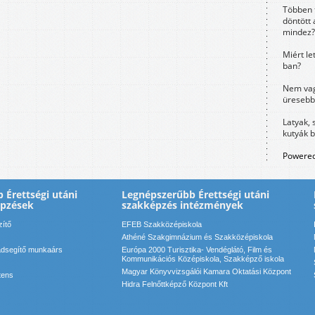
Többen 
döntött 
mindez?
Miért le
ban?
Nem vag
üresebb
Latyak, 
kutyák 
Powered
 Érettségi utáni
Legnépszerűbb Érettségi utáni
épzések
szakképzés intézmények
zítő
EFEB Szakközépiskola
Athéné Szakgimnázium és Szakközépiskola
ádsegítő munkaárs
Európa 2000 Turisztika- Vendéglátó, Film és
Kommunikációs Középiskola, Szakképző iskola
Magyar Könyvvizsgálói Kamara Oktatási Központ
tens
Hidra Felnőttképző Központ Kft