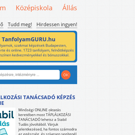
em
Középiskola
Állás
ső
Tudd meg!
Hirdessen ingyen!
TanfolyamGURU.hu
lyamok, szakmai képzések Budapesten,
rte és online. 1723 tanfolyam, felnőttképzés
yszínen kedvezményekkel és bónuszokkal.
LKOZÁSI TANÁCSADÓ KÉPZÉS
NE
Minőségi ONLINE oktatás
keretében most TÁPLÁLKOZÁSI
TANÁCSADÓ lehetsz a Stabil
Tudás jóvoltából. Várjuk
jelentkezésed, ha fontos számodra
az egészség, és szívesen segítenél