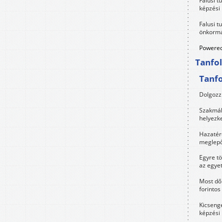
Falusi t
képzési
Falusi t
önkormá
Powered
Tanfo
Tanf
Dolgozz 
Szakmák 
helyezk
Hazatérő
meglepő
Egyre t
az egye
Most dől
forintos
Kicsenge
képzési