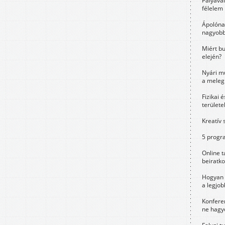
Pályavá
félelem 
Ápolóna
nagyobb
Miért bu
elején?
Nyári m
a meleg
Fizikai 
területe
Kreatív 
5 progra
Online t
beiratko
Hogyan 
a legjo
Konfere
ne hagyd