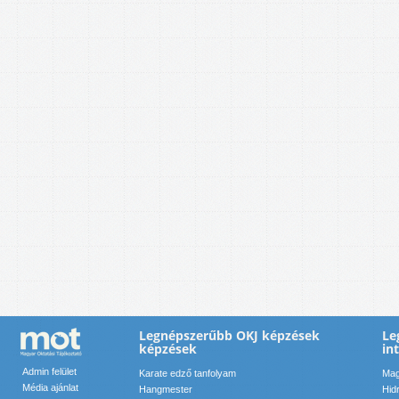
Legnépszerűbb OKJ képzések
Le
képzések
in
Admin felület
Karate edző tanfolyam
Mag
Média ajánlat
Hangmester
Hid