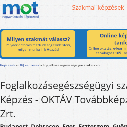
Szakmai képzések
Online kép
Milyen szakmát válassz?
tanf
Pályaorientációs tesztünk segít kideríteni,
Online oktatás, e-learnin
milyen munka illik Hozzád
és válogass 165+ on
Képzések
»
OKJ képzések
»
Foglalkozásegészségügyi szakápoló
Foglalkozásegészségügyi s
Képzés - OKTÁV Továbbkép
Zrt.
Budapest, Debrecen, Eger, Esztergom, Gyön