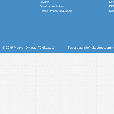
Lovász
Sch
Gumiipari technikus
DEK
Felnőtt intenzív szakápoló
Kla
© 2019 Magyar Oktatási Tájékoztató Kapcsolat: info(kukac)motadmin(