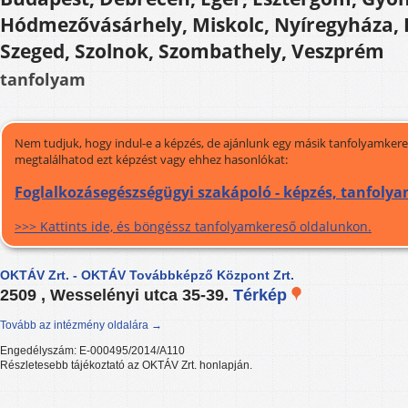
Hódmezővásárhely, Miskolc, Nyíregyháza, 
Szeged, Szolnok, Szombathely, Veszprém
tanfolyam
Nem tudjuk, hogy indul-e a képzés, de ajánlunk egy másik tanfolyamkeres
megtalálhatod ezt képzést vagy ehhez hasonlókat:
Foglalkozásegészségügyi szakápoló - képzés, tanfoly
>>> Kattints ide, és böngéssz tanfolyamkereső oldalunkon.
OKTÁV Zrt. - OKTÁV Továbbképző Központ Zrt.
2509 , Wesselényi utca 35-39.
Térkép
Tovább az intézmény oldalára →
Engedélyszám: E-000495/2014/A110
Részletesebb tájékoztató az OKTÁV Zrt. honlapján.