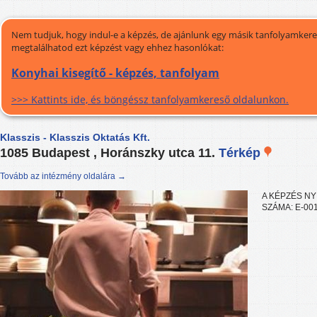
Nem tudjuk, hogy indul-e a képzés, de ajánlunk egy másik tanfolyamkeres
megtalálhatod ezt képzést vagy ehhez hasonlókat:
Konyhai kisegítő - képzés, tanfolyam
>>> Kattints ide, és böngéssz tanfolyamkereső oldalunkon.
Klasszis - Klasszis Oktatás Kft.
1085 Budapest , Horánszky utca 11.
Térkép
Tovább az intézmény oldalára →
A KÉPZÉS NY
SZÁMA: E-00