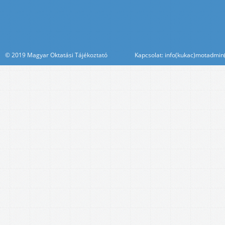
© 2019 Magyar Oktatási Tájékoztató Kapcsolat: info(kukac)motadmin(