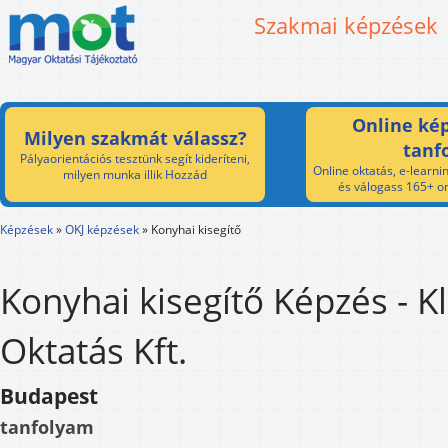
Szakmai képzések
Online kép
Milyen szakmát válassz?
tanf
Pályaorientációs tesztünk segít kideríteni,
Online oktatás, e-learnin
milyen munka illik Hozzád
és válogass 165+ on
Képzések
»
OKJ képzések
»
Konyhai kisegítő
Konyhai kisegítő Képzés - Kl
Oktatás Kft.
Budapest
tanfolyam