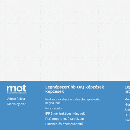
Legnépszerűbb OKJ képzések
Le
képzések
in
Admin felület
Fodrász szabadon választott gyakorlat
Mag
helyszínnel
Média ajánlat
Hid
Fröccsöntő
Sch
IFRS mérlegképes könyvelő
DEK
PLC programozó tanfolyam
Kla
Sminkes és szempillaépítő