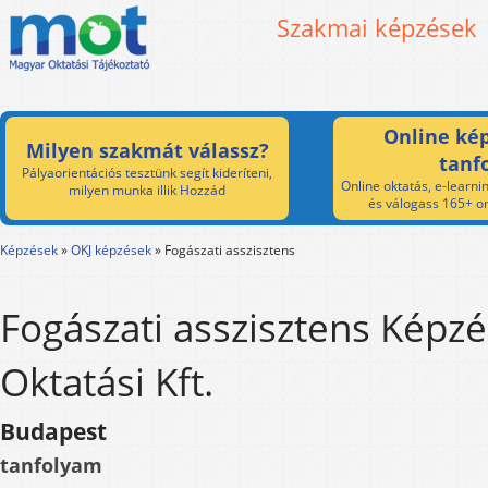
Szakmai képzések
Online kép
Milyen szakmát válassz?
tanf
Pályaorientációs tesztünk segít kideríteni,
Online oktatás, e-learnin
milyen munka illik Hozzád
és válogass 165+ on
Képzések
»
OKJ képzések
»
Fogászati asszisztens
Fogászati asszisztens Képzé
Oktatási Kft.
Budapest
tanfolyam