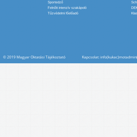
Sportedző
Sch
Felnőtt intenzív szakápoló
DEK
Tűzvédelmi főelőadó
Kla
© 2019 Magyar Oktatási Tájékoztató Kapcsolat: info(kukac)motadmin(