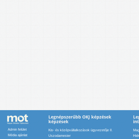
Legnépszerűbb OKJ képzések
Le
képzések
in
Admin felület
Kis- és középvállalkozások ügyvezetője II.
Mag
Média ajánlat
Uszodamester
Hid