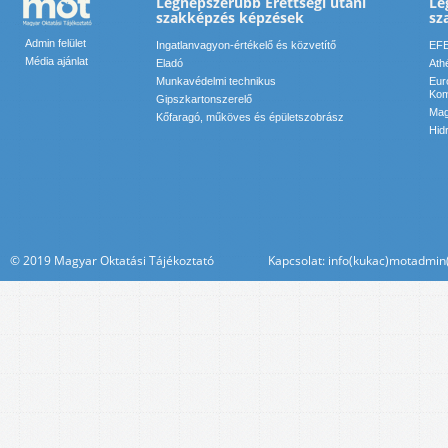
Legnépszerűbb Érettségi utáni
Le
szakképzés képzések
sz
Admin felület
Ingatlanvagyon-értékelő és közvetítő
EFE
Média ajánlat
Eladó
Ath
Munkavédelmi technikus
Eur
Kom
Gipszkartonszerelő
Mag
Kőfaragó, műköves és épületszobrász
Hid
© 2019 Magyar Oktatási Tájékoztató Kapcsolat: info(kukac)motadmin(