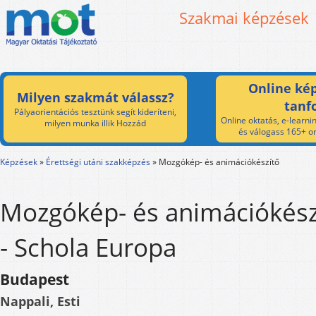
Szakmai képzések
Online kép
Milyen szakmát válassz?
tanf
Pályaorientációs tesztünk segít kideríteni,
Online oktatás, e-learnin
milyen munka illik Hozzád
és válogass 165+ on
Képzések
»
Érettségi utáni szakképzés
»
Mozgókép- és animációkészítő
Mozgókép- és animációkész
- Schola Europa
Budapest
Nappali, Esti