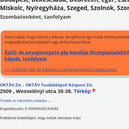
Miskolc, Nyíregyháza, Szeged, Szolnok, Sz
Szombatonként, tanfolyam
Nem tudjuk, hogy indul-e a képzés, de ajánlunk egy másik tanfolyamkeres
megtalálhatod ezt képzést vagy ehhez hasonlókat:
Építő- és anyagmozgató gép kezelője (Energiaátalakító 
képzés, tanfolyam
>>> Kattints ide, és böngéssz tanfolyamkereső oldalunkon.
OKTÁV Zrt. - OKTÁV Továbbképző Központ Zrt.
2509 , Wesselényi utca 35-39.
Térkép
Tovább az intézmény oldalára →
Engedélyszám: E-000495/2014/A091
Feltétlenül érdeklődjön, hogy melyik városban indul.