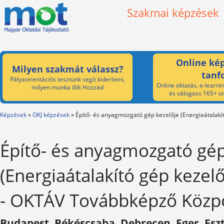
Szakmai képzések
Online kép
Milyen szakmát válassz?
tanf
Pályaorientációs tesztünk segít kideríteni,
Online oktatás, e-learnin
milyen munka illik Hozzád
és válogass 165+ on
Képzések
»
OKJ képzések
»
Építő- és anyagmozgató gép kezelője (Energiaátalakít
Építő- és anyagmozgató gép
(Energiaátalakító gép kezel
- OKTÁV Továbbképző Közpo
Budapest, Békéscsaba, Debrecen, Eger, Esz