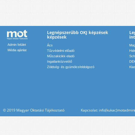
Legnépszerűbb OKJ képzések
Le
képzések
in
Admin felület
Ács
Mag
Média ajánlat
Tűzvédelmi előadó
Hid
Műszakicikk-eladó
Sch
Ingatlanközvetítő
DEK
Zöldség- és gyümölcsfeldolgozó
Kla
© 2019 Magyar Oktatási Tájékoztató Kapcsolat: info(kukac)motadmin(