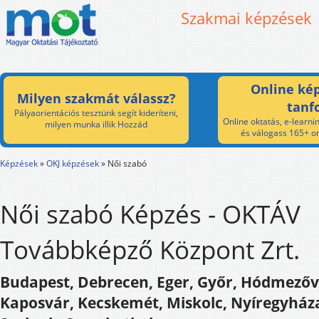
Szakmai képzések
Online kép
Milyen szakmát válassz?
tanf
Pályaorientációs tesztünk segít kideríteni,
Online oktatás, e-learnin
milyen munka illik Hozzád
és válogass 165+ on
Képzések
»
OKJ képzések
»
Női szabó
Női szabó Képzés - OKTÁV
Továbbképző Központ Zrt.
Budapest, Debrecen, Eger, Győr, Hódmezőv
Kaposvár, Kecskemét, Miskolc, Nyíregyháza