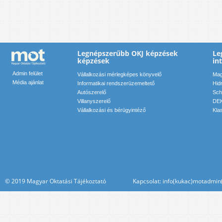
Legnépszerűbb OKJ képzések
Le
képzések
in
Admin felület
Vállalkozási mérlegképes könyvelő
Mag
Média ajánlat
Informatikai rendszerüzemeltető
Hid
Autószerelő
Sch
Villanyszerelő
DEK
Vállalkozási és bérügyintéző
Kla
© 2019 Magyar Oktatási Tájékoztató Kapcsolat: info(kukac)motadmin(