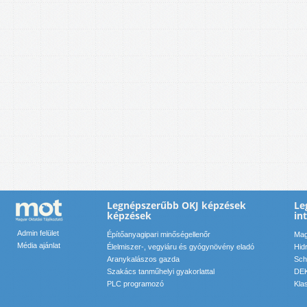
Legnépszerűbb OKJ képzések
Le
képzések
in
Admin felület
Építőanyagipari minőségellenőr
Mag
Média ajánlat
Élelmiszer-, vegyiáru és gyógynövény eladó
Hid
Aranykalászos gazda
Sch
Szakács tanműhelyi gyakorlattal
DEK
PLC programozó
Kla