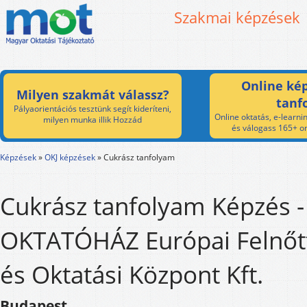
Szakmai képzések
Online kép
Milyen szakmát válassz?
tanf
Pályaorientációs tesztünk segít kideríteni,
Online oktatás, e-learnin
milyen munka illik Hozzád
és válogass 165+ on
Képzések
»
OKJ képzések
»
Cukrász tanfolyam
Cukrász tanfolyam Képzés -
OKTATÓHÁZ Európai Felnőt
és Oktatási Központ Kft.
Budapest