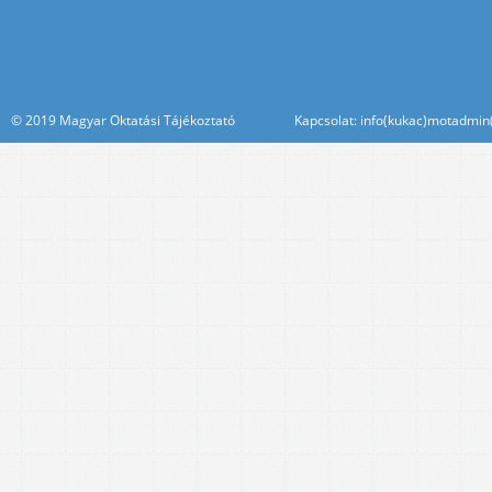
© 2019 Magyar Oktatási Tájékoztató Kapcsolat: info(kukac)motadmin(