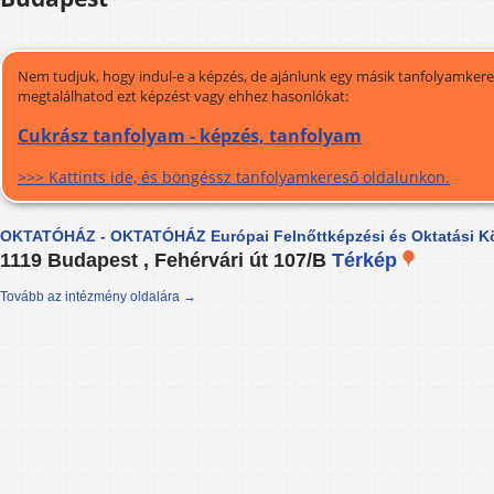
Nem tudjuk, hogy indul-e a képzés, de ajánlunk egy másik tanfolyamkeres
megtalálhatod ezt képzést vagy ehhez hasonlókat:
Cukrász tanfolyam - képzés, tanfolyam
>>> Kattints ide, és böngéssz tanfolyamkereső oldalunkon.
OKTATÓHÁZ - OKTATÓHÁZ Európai Felnőttképzési és Oktatási Kö
1119 Budapest , Fehérvári út 107/B
Térkép
Tovább az intézmény oldalára →