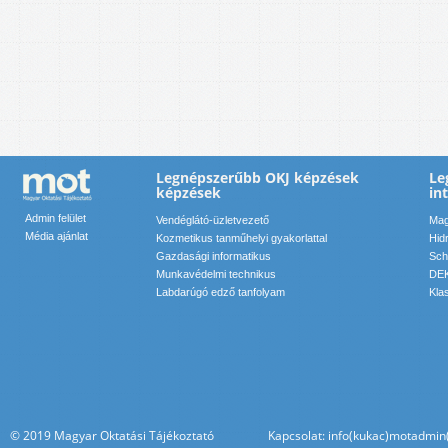
Legnépszerűbb OKJ képzések
Le
képzések
in
Admin felület
Vendéglátó-üzletvezető
Mag
Média ajánlat
Kozmetikus tanműhelyi gyakorlattal
Hid
Gazdasági informatikus
Sch
Munkavédelmi technikus
DEK
Labdarúgó edző tanfolyam
Kla
© 2019 Magyar Oktatási Tájékoztató Kapcsolat: info(kukac)motadmin(