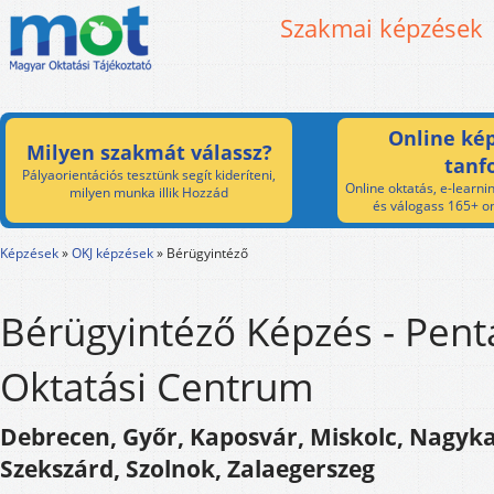
Szakmai képzések
Online kép
Milyen szakmát válassz?
tanf
Pályaorientációs tesztünk segít kideríteni,
Online oktatás, e-learnin
milyen munka illik Hozzád
és válogass 165+ on
Képzések
»
OKJ képzések
»
Bérügyintéző
Bérügyintéző Képzés - Pent
Oktatási Centrum
Debrecen, Győr, Kaposvár, Miskolc, Nagyka
Szekszárd, Szolnok, Zalaegerszeg