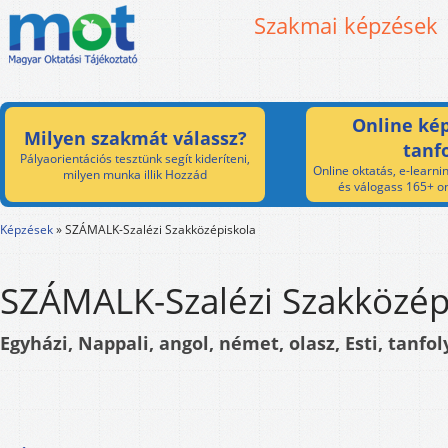
Szakmai képzések
Online kép
Milyen szakmát válassz?
tanf
Pályaorientációs tesztünk segít kideríteni,
Online oktatás, e-learnin
milyen munka illik Hozzád
és válogass 165+ on
Képzések
»
SZÁMALK-Szalézi Szakközépiskola
SZÁMALK-Szalézi Szakközép
Egyházi, Nappali, angol, német, olasz, Esti, tanfo