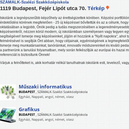
SZÁMALK-Szalézi Szakközépiskola
1119 Budapest, Fejér Lipót utca 70.
Térkép
Iskolánk a legnépszerűbb képzőhely az érettségizettek körében. Képzési portfólió
érdeklődési körének megfelelően - 25 új képzéssel bővítettük és az a célunk, hogy
oktatásában a legjobb, Önök pedig a tudás megszerzésében a legeredményesebb
képzéseinkről, nézzen körül modern, új iskoláinkban személyesen vagy tegyen egy 
segítségével! Ismerje meg képzéseinket, jöjjön el hozzánk a "Nyílt napokra", ahol
felmérésével is segítjük Önt abban, hogy céljainak, egyéniségének a legmegfelelő
Ismerje meg munkatársainkat, tanóráinkat, innovatív módszereinket és kiváló pe
a partnerünk a tanulási folyamatban, mely során felkészítjük az európai és hazai
referenciát is biztosítunk Önnek!
Várjuk a felnőtteket is, akik korhatár nélkül tanulhatnak iskolánk esti, levelező, va
Műszaki informatikus
BUDAPEST
,
SZÁMALK-Szalézi Szakközépiskola
Egyházi, Nappali, angol, német, olasz
Grafikus
BUDAPEST
,
SZÁMALK-Szalézi Szakközépiskola
Egyházi, Nappali, angol, német, olasz