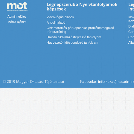
Legnépszerűbb Nyelvtanfolyamok
Le
képzések
in
Admin felület
Videóvágás alapok
Ins
Köz
Média ajánlat
Angol haladó
Dia
Önismereti és párkapcsolati problémamegoldó
tréner/tréning
Conf
Haladó alkalmazásfejlesztő tanfolyam
Cam
Házvezető, Idősgondozó tanfolyam
Alf
© 2019 Magyar Oktatási Tájékoztató Kapcsolat: info(kukac)motadmin(