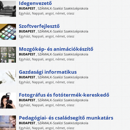
Idegenvezető
BUDAPEST
,
SZÁMALK-Szalézi Szakközépiskola
Egyházi, Nappali, angol, német, olasz
Szoftverfejlesztő
BUDAPEST
,
SZÁMALK-Szalézi Szakközépiskola
Egyházi, Nappali, angol, német, olasz
Mozgókép- és animációkészítő
BUDAPEST
,
SZÁMALK-Szalézi Szakközépiskola
Egyházi, Nappali, angol, német, olasz
Gazdasági informatikus
BUDAPEST
,
SZÁMALK-Szalézi Szakközépiskola
Egyházi, Nappali, angol, német, olasz
Fotográfus és fotótermék-kereskedő
BUDAPEST
,
SZÁMALK-Szalézi Szakközépiskola
Egyházi, Nappali, angol, német, olasz
Pedagógiai- és családsegítő munkatárs
BUDAPEST
,
SZÁMALK-Szalézi Szakközépiskola
Egyházi, Nappali, angol, német, olasz