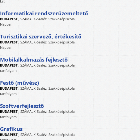
Esti
Informatikai rendszerüzemeltető
BUDAPEST
,
SZÁMALK-Szalézi Szakközépiskola
Nappali
Turisztikai szervező, értékesítő
BUDAPEST
,
SZÁMALK-Szalézi Szakközépiskola
Nappali
Mobilalkalmazás fejlesztő
BUDAPEST
,
SZÁMALK-Szalézi Szakközépiskola
tanfolyam
Festő (művész)
BUDAPEST
,
SZÁMALK-Szalézi Szakközépiskola
tanfolyam
Szoftverfejlesztő
BUDAPEST
,
SZÁMALK-Szalézi Szakközépiskola
tanfolyam
Grafikus
BUDAPEST
,
SZÁMALK-Szalézi Szakközépiskola
tanfolyam