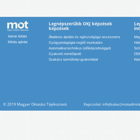
Legnépszerűbb OKJ képzések
Le
képzések
in
Admin felület
Általános ápolási és egészségügyi asszisztens
Mag
Média ajánlat
Gyógypedagógiai segítő munkatárs
Hid
Automatikai technikus (előképzettséggel)
Sch
Gyakorló mentőápoló
DEK
Szakács tanműhelyi gyakorlattal
Kla
© 2019 Magyar Oktatási Tájékoztató Kapcsolat: info(kukac)motadmin(