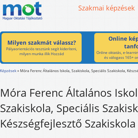
Szakmai képzések
Online kép
Milyen szakmát válassz?
tanf
Pályaorientációs tesztünk segít kideríteni,
Online oktatás, e-learnin
milyen munka illik Hozzád
és válogass 165+ on
Képzések
»
Móra Ferenc Általános Iskola, Szakiskola, Speciális Szakiskola, Készs
Móra Ferenc Általános Iskol
Szakiskola, Speciális Szakisk
Készségfejlesztő Szakiskola