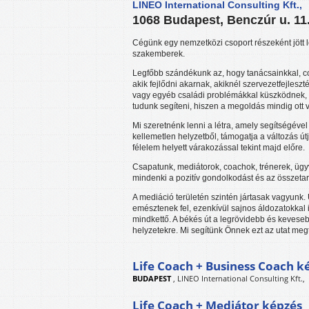
LINEO International Consulting Kft.,
1068 Budapest, Benczúr u. 11.
Cégünk egy nemzetközi csoport részeként jött lé
szakemberek.
Legfőbb szándékunk az, hogy tanácsainkkal, c
akik fejlődni akarnak, akiknél szervezetfejleszt
vagy egyéb családi problémákkal küszködnek,
tudunk segíteni, hiszen a megoldás mindig ott v
Mi szeretnénk lenni a létra, amely segítségével
kellemetlen helyzetből, támogatja a változás útj
félelem helyett várakozással tekint majd előre.
Csapatunk, mediátorok, coachok, trénerek, ügy
mindenki a pozitív gondolkodást és az összetart
A mediáció területén szintén jártasak vagyunk.
emésztenek fel, ezenkívül sajnos áldozatokkal is
mindkettő. A békés út a legrövidebb és keveseb
helyzetekre. Mi segítünk Önnek ezt az utat megt
Life Coach + Business Coach k
BUDAPEST
,
LINEO International Consulting Kft.,
Life Coach + Mediátor képzés