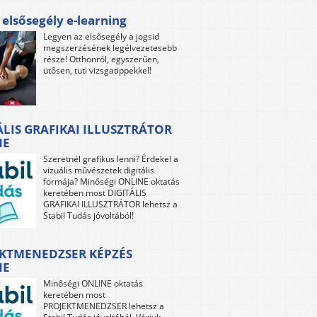
 elsősegély e-learning
Legyen az elsősegély a jogsid
megszerzésének legélvezetesebb
része! Otthonról, egyszerűen,
ütősen, tuti vizsgatippekkel!
ÁLIS GRAFIKAI ILLUSZTRÁTOR
NE
Szeretnél grafikus lenni? Érdekel a
vizuális művészetek digitális
formája? Minőségi ONLINE oktatás
keretében most DIGITÁLIS
GRAFIKAI ILLUSZTRÁTOR lehetsz a
Stabil Tudás jóvoltából!
KTMENEDZSER KÉPZÉS
NE
Minőségi ONLINE oktatás
keretében most
PROJEKTMENEDZSER lehetsz a