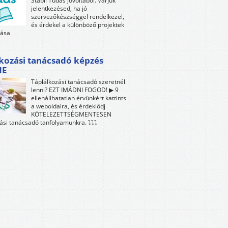
Stabil Tudás jóvoltából. Várjuk
jelentkezésed, ha jó
szervezőkészséggel rendelkezel,
és érdekel a különböző projektek
tása
kozási tanácsadó képzés
NE
Táplálkozási tanácsadó szeretnél
lenni? EZT IMÁDNI FOGOD! ▶ 9
ellenállhatatlan érvünkért kattints
a weboldalra, és érdeklődj
KÖTELEZETTSÉGMENTESEN
ási tanácsadó tanfolyamunkra. ⤵⤵⤵