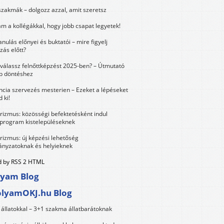
szakmák – dolgozz azzal, amit szeretsz
m a kollégákkal, hogy jobb csapat legyetek!
anulás előnyei és buktatói – mire figyelj
zás előtt?
válassz felnőttképzést 2025-ben? – Útmutató
bb döntéshez
ncia szervezés mesterien – Ezeket a lépéseket
 ki!
urizmus: közösségi befektetésként indul
 program kistelepüléseknek
urizmus: új képzési lehetőség
nyzatoknak és helyieknek
 by RSS 2 HTML
lyam Blog
olyamOKJ.hu Blog
állatokkal – 3+1 szakma állatbarátoknak