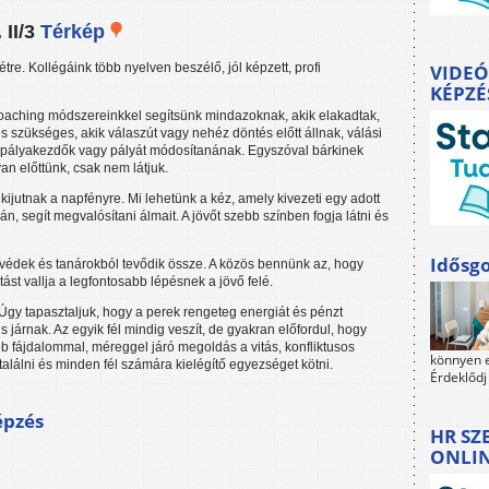
 II/3
Térkép
tre. Kollégáink több nyelven beszélő, jól képzett, profi
VIDEÓ
KÉPZÉ
oaching módszereinkkel segítsünk mindazoknak, akik elakadtak,
és szükséges, akik válaszút vagy nehéz döntés előtt állnak, válási
 pályakezdők vagy pályát módosítanának. Egyszóval bárkinek
an előttünk, csak nem látjuk.
 kijutnak a napfényre. Mi lehetünk a kéz, amely kivezeti egy adott
án, segít megvalósítani álmait. A jövőt szebb színben fogja látni és
Idősgo
védek és tanárokból tevődik össze. A közös bennünk az, hogy
ást vallja a legfontosabb lépésnek a jövő felé.
 Úgy tapasztaljuk, hogy a perek rengeteg energiát és pénzt
 járnak. Az egyik fél mindig veszít, de gyakran előfordul, hogy
b fájdalommal, méreggel járó megoldás a vitás, konfliktusos
könnyen e
alálni és minden fél számára kielégítő egyezséget kötni.
Érdeklődj
épzés
HR SZ
ONLI