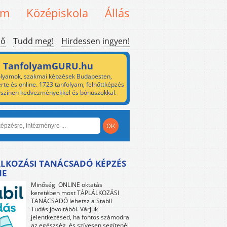
em
Középiskola
Állás
ső
Tudd meg!
Hirdessen ingyen!
TanfolyamGURU.hu
lyamok, szakmai képzések Budapesten,
rte és online. 1723 tanfolyam, felnőttképzés
yszínen kedvezményekkel és bónuszokkal.
LKOZÁSI TANÁCSADÓ KÉPZÉS
NE
Minőségi ONLINE oktatás
keretében most TÁPLÁLKOZÁSI
TANÁCSADÓ lehetsz a Stabil
Tudás jóvoltából. Várjuk
jelentkezésed, ha fontos számodra
az egészség, és szívesen segítenél