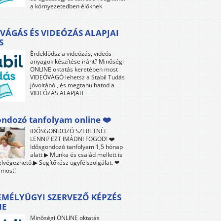
a környezetedben élőknek
VÁGÁS ÉS VIDEÓZÁS ALAPJAI
S
Érdeklődsz a videózás, videós
anyagok készítése iránt? Minőségi
ONLINE oktatás keretében most
VIDEÓVÁGÓ lehetsz a Stabil Tudás
jóvoltából, és megtanulhatod a
VIDEÓZÁS ALAPJAIT
ndozó tanfolyam online ❤️
IDŐSGONDOZÓ SZERETNÉL
LENNI? EZT IMÁDNI FOGOD! ❤️
Idősgondozó tanfolyam 1,5 hónap
alatt ▶ Munka és család mellett is
lvégezhető.▶ Segítőkész ügyfélszolgálat. ❤
 most!
EMÉLYÜGYI SZERVEZŐ KÉPZÉS
NE
Minőségi ONLINE oktatás