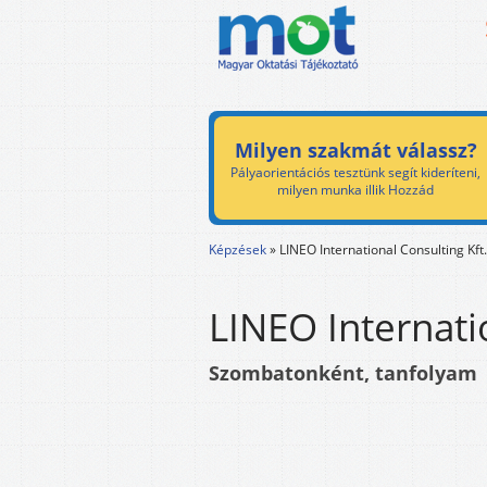
Milyen szakmát válassz?
Pályaorientációs tesztünk segít kideríteni,
milyen munka illik Hozzád
Képzések
»
LINEO International Consulting Kft.
LINEO Internatio
Szombatonként, tanfolyam