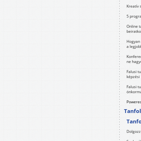
Kreatív 
5 progra
Online t
beiratko
Hogyan 
a legjo
Konfere
ne hagyd
Falusi t
képzési
Falusi t
önkormá
Powered
Tanfo
Tanf
Dolgozz 