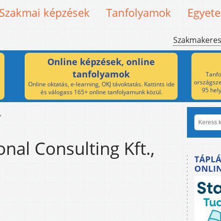
Szakmai képzések
Tanfolyamok
Egyet
Szakmakere
Online képzések, online
tanfolyamok
Tanfo
országsze
Online oktatás, e-learning, OKJ távoktatás. Kattints ide
95 hel
és válogass 165+ online tanfolyamunk közül.
,
nal Consulting Kft.,
TÁPLÁ
ONLI