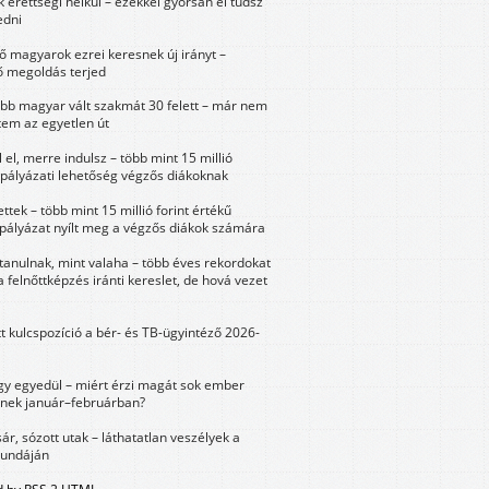
érettségi nélkül – ezekkel gyorsan el tudsz
edni
 magyarok ezrei keresnek új irányt –
 megoldás terjed
öbb magyar vált szakmát 30 felett – már nem
tem az egyetlen út
 el, merre indulsz – több mint 15 millió
 pályázati lehetőség végzős diákoknak
ttek – több mint 15 millió forint értékű
 pályázat nyílt meg a végzős diákok számára
tanulnak, mint valaha – több éves rekordokat
a felnőttképzés iránti kereslet, de hová vezet
tt kulcspozíció a bér- és TB-ügyintéző 2026-
y egyedül – miért érzi magát sok ember
nek január–februárban?
sár, sózott utak – láthatatlan veszélyek a
bundáján