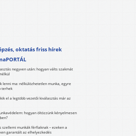
pzés, oktatás friss hírek
maPORTÁL
lasztás negyven után: hogyan válts szakmát
nélkül
k lenni ma: nélkülözhetetlen munka, egyre
 terhek
kik el a legtöbb vezetői kiválasztás már az
unkavédelem: hogyan öltözzünk kényelmesen
ben?
és szellemi munkák férfiaknak – ezeken a
ken garantált az elhelyezkedés