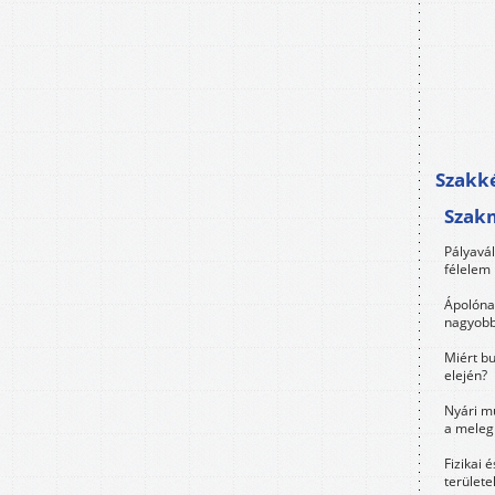
Szakké
Szak
Pályavá
félelem 
Ápolóna
nagyobb
Miért bu
elején?
Nyári m
a meleg
Fizikai 
területe