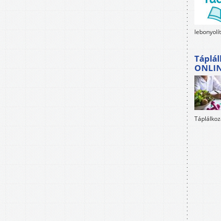
lebonyolí
Táplál
ONLI
Táplálkoz