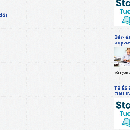
dó)
Bér- é
képzé
könnyen e
TB ÉS
ONLI