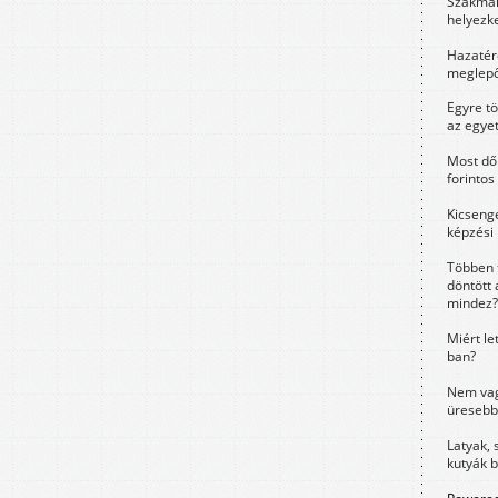
Szakmák 
helyezk
Hazatérő
meglepő
Egyre t
az egye
Most dől
forintos
Kicsenge
képzési
Többen 
döntött 
mindez?
Miért le
ban?
Nem vag
üresebb
Latyak, 
kutyák 