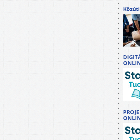
Közúti
DIGIT
ONLI
PROJE
ONLI