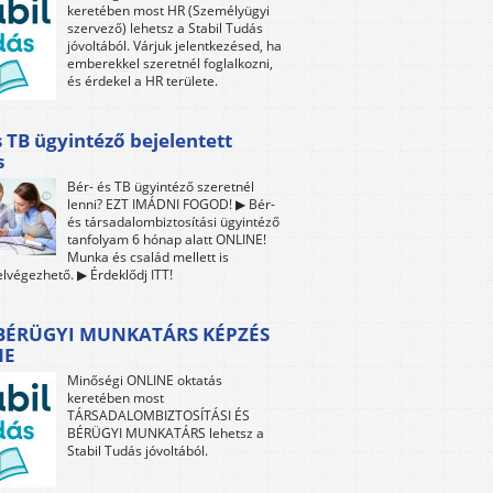
keretében most HR (Személyügyi
szervező) lehetsz a Stabil Tudás
jóvoltából. Várjuk jelentkezésed, ha
emberekkel szeretnél foglalkozni,
és érdekel a HR területe.
s TB ügyintéző bejelentett
s
Bér- és TB ügyintéző szeretnél
lenni? EZT IMÁDNI FOGOD! ▶ Bér-
és társadalombiztosítási ügyintéző
tanfolyam 6 hónap alatt ONLINE!
Munka és család mellett is
lvégezhető. ▶ Érdeklődj ITT!
 BÉRÜGYI MUNKATÁRS KÉPZÉS
NE
Minőségi ONLINE oktatás
keretében most
TÁRSADALOMBIZTOSÍTÁSI ÉS
BÉRÜGYI MUNKATÁRS lehetsz a
Stabil Tudás jóvoltából.