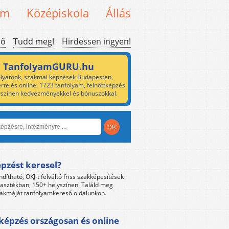
em
Középiskola
Állás
ső
Tudd meg!
Hirdessen ingyen!
TanfolyamGURU.hu
lyamok, szakmai képzések Budapesten,
rte és online. 1723 tanfolyam, felnőttképzés
yszínen kedvezményekkel és bónuszokkal.
pzést keresel?
ndítható, OKJ-t felváltó friss szakképesítések
lasztékban, 150+ helyszínen. Találd meg
akmáját tanfolyamkereső oldalunkon.
képzés országosan és online