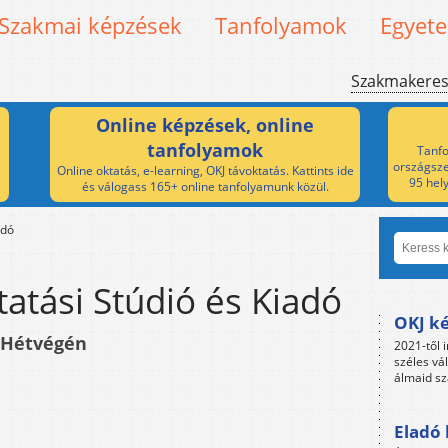
Szakmai képzések
Tanfolyamok
Egyet
Szakmakere
Online képzések, online
tanfolyamok
Tanfo
országsze
Online oktatás, e-learning, OKJ távoktatás. Kattints ide
95 hel
és válogass 165+ online tanfolyamunk közül.
adó
atási Stúdió és Kiadó
OKJ ké
 Hétvégén
2021-től i
széles vá
álmaid sz
Eladó 