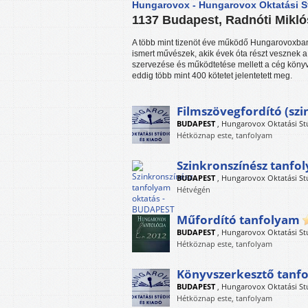
Hungarovox - Hungarovox Oktatási S
1137 Budapest, Radnóti Mikló
A több mint tizenöt éve működő Hungarovoxban
ismert művészek, akik évek óta részt vesznek a
szervezése és működtetése mellett a cég könyvk
eddig több mint 400 kötetet jelentetett meg.
Filmszövegfordító (sz
BUDAPEST
,
Hungarovox Oktatási St
Hétköznap este, tanfolyam
Szinkronszínész tanfo
BUDAPEST
,
Hungarovox Oktatási St
Hétvégén
Műfordító tanfolyam
BUDAPEST
,
Hungarovox Oktatási St
Hétköznap este, tanfolyam
Könyvszerkesztő tanf
BUDAPEST
,
Hungarovox Oktatási St
Hétköznap este, tanfolyam