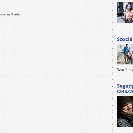
údió és Kiadó
Szociá
Szociális
Segéd
ORSZ