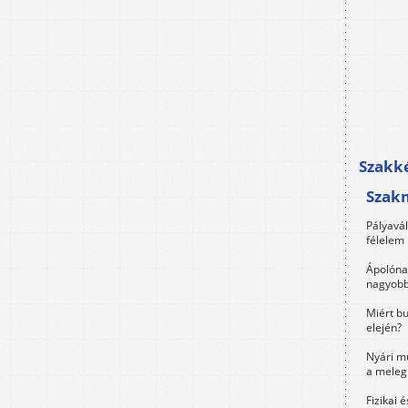
Szakké
Szak
Pályavá
félelem 
Ápolóna
nagyobb
Miért bu
elején?
Nyári m
a meleg
Fizikai 