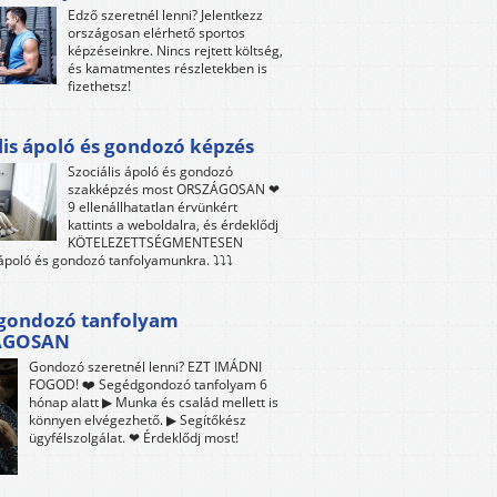
Edző szeretnél lenni? Jelentkezz
országosan elérhető sportos
képzéseinkre. Nincs rejtett költség,
és kamatmentes részletekben is
fizethetsz!
lis ápoló és gondozó képzés
Szociális ápoló és gondozó
szakképzés most ORSZÁGOSAN ❤
9 ellenállhatatlan érvünkért
kattints a weboldalra, és érdeklődj
KÖTELEZETTSÉGMENTESEN
 ápoló és gondozó tanfolyamunkra. ⤵⤵⤵
gondozó tanfolyam
ÁGOSAN
Gondozó szeretnél lenni? EZT IMÁDNI
FOGOD! ❤️ Segédgondozó tanfolyam 6
hónap alatt ▶ Munka és család mellett is
könnyen elvégezhető. ▶ Segítőkész
ügyfélszolgálat. ❤ Érdeklődj most!