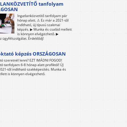
LANKÖZVETÍTŐ tanfolyam
ÁGOSAN
Ingatlanközvetítő tanfolyam pár
hónap alatt. ⚠ Ez már a 2021-től
indítható, új típusú szakmai
képzés. ▶ Munka és család mellett
is könnyen elvégezhető. ▶
z ügyfélszolgálat. Érdeklődj!
oktató képzés ORSZÁGOSAN
tó szeretnél lenni? EZT IMÁDNI FOGOD!
tó tanfolyam 6-8 hónap alatt profiktól! ÚJ
021-től indítható szakképesítés. Munka és
llett is könnyen elvégezhető.