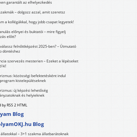
ken garantált az elhelyezkedés
szakmák – dolgozz azzal, amit szeretsz
m a kollégákkal, hogy jobb csapat legyetek!
anulás előnyei és buktatói – mire figyelj
zás előtt?
válassz felnőttképzést 2025-ben? – Útmutató
bb döntéshez
ncia szervezés mesterien – Ezeket a lépéseket
 ki!
urizmus: közösségi befektetésként indul
 program kistelepüléseknek
urizmus: új képzési lehetőség
nyzatoknak és helyieknek
 by RSS 2 HTML
lyam Blog
olyamOKJ.hu Blog
állatokkal – 3+1 szakma állatbarátoknak