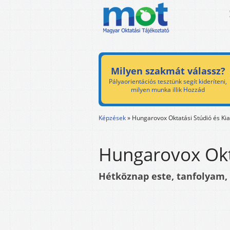
Milyen szakmát válassz?
Pályaorientációs tesztünk segít kideríteni,
milyen munka illik Hozzád
Képzések
»
Hungarovox Oktatási Stúdió és Ki
Hungarovox Okt
Hétköznap este, tanfolyam,