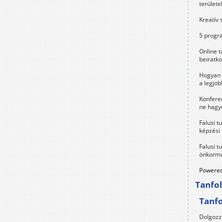
területe
Kreatív 
5 progra
Online t
beiratko
Hogyan 
a legjo
Konfere
ne hagyd
Falusi t
képzési
Falusi t
önkormá
Powered
Tanfo
Tanf
Dolgozz 