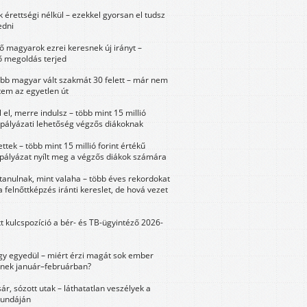
érettségi nélkül – ezekkel gyorsan el tudsz
edni
 magyarok ezrei keresnek új irányt –
 megoldás terjed
öbb magyar vált szakmát 30 felett – már nem
tem az egyetlen út
 el, merre indulsz – több mint 15 millió
 pályázati lehetőség végzős diákoknak
ttek – több mint 15 millió forint értékű
 pályázat nyílt meg a végzős diákok számára
tanulnak, mint valaha – több éves rekordokat
a felnőttképzés iránti kereslet, de hová vezet
tt kulcspozíció a bér- és TB-ügyintéző 2026-
y egyedül – miért érzi magát sok ember
nek január–februárban?
sár, sózott utak – láthatatlan veszélyek a
bundáján