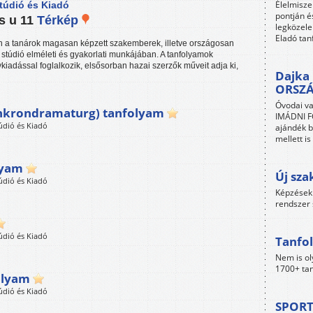
Élelmisze
túdió és Kiadó
pontján é
s u 11
Térkép
legközele
Eladó tan
 a tanárok magasan képzett szakemberek, illetve országosan
 stúdió elméleti és gyakorlati munkájában. A tanfolyamok
iadással foglalkozik, elsősorban hazai szerzők műveit adja ki,
Dajka 
ORSZ
Óvodai va
inkrondramaturg) tanfolyam
IMÁDNI FO
údió és Kiadó
ajándék b
mellett i
lyam
Új sza
údió és Kiadó
Képzések 
rendszer 
údió és Kiadó
Tanfol
Nem is ol
1700+ tan
olyam
údió és Kiadó
SPORT