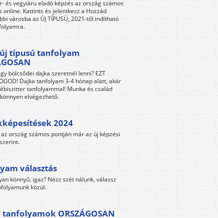
r- és vegyiáru eladó képzés az ország számos
s online. Kattints és jelentkezz a Hozzád
bbi városba az ÚJ TÍPUSÚ, 2021-től indítható
folyamra.
új típusú tanfolyam
ÁGOSAN
gy bölcsődei dajka szeretnél lenni? EZT
GOD! Dajka tanfolyam 3-4 hónap alatt, akár
ébiszitter tanfolyammal! Munka és család
s könnyen elvégezhető.
kképesítések 2024
az ország számos pontján már az új képzési
szerint.
yam választás
yan könnyű, igaz? Nézz szét nálunk, válassz
folyamunk közül.
 tanfolyamok ORSZÁGOSAN