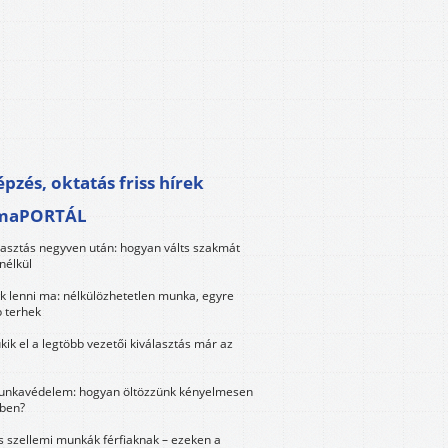
pzés, oktatás friss hírek
maPORTÁL
lasztás negyven után: hogyan válts szakmát
nélkül
k lenni ma: nélkülözhetetlen munka, egyre
 terhek
kik el a legtöbb vezetői kiválasztás már az
unkavédelem: hogyan öltözzünk kényelmesen
ben?
és szellemi munkák férfiaknak – ezeken a