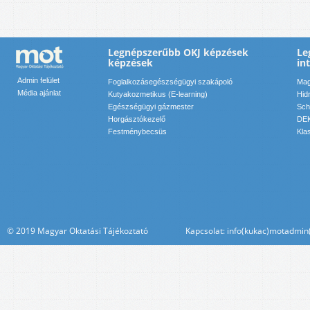
Legnépszerűbb OKJ képzések
Le
képzések
in
Admin felület
Foglalkozásegészségügyi szakápoló
Mag
Média ajánlat
Kutyakozmetikus (E-learning)
Hid
Egészségügyi gázmester
Sch
Horgásztókezelő
DEK
Festménybecsüs
Kla
© 2019 Magyar Oktatási Tájékoztató Kapcsolat: info(kukac)motadmin(