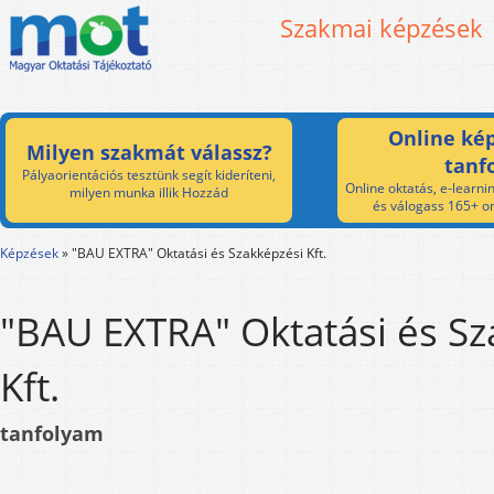
Szakmai képzések
Online kép
Milyen szakmát válassz?
tanf
Pályaorientációs tesztünk segít kideríteni,
Online oktatás, e-learnin
milyen munka illik Hozzád
és válogass 165+ on
Képzések
»
"BAU EXTRA" Oktatási és Szakképzési Kft.
"BAU EXTRA" Oktatási és Sz
Kft.
tanfolyam