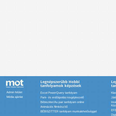
Legnépszerűbb Hobbi
Le
tanfolyamok képzések
ta
Admin felület
Excel PowerQuery tanfolyam
Kla
Média ajánlat
Park- és erdőápolási kisgépkezelő
Ját
Bébiszitter/Au pair tanfolyam online
Ins
Köz
Animációs filmkészítő
EFE
BÉBISZITTER tanfolyam munkalehetőséggel
Dia