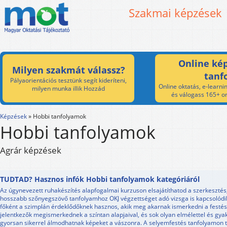
Szakmai képzések
Online kép
Milyen szakmát válassz?
tanf
Pályaorientációs tesztünk segít kideríteni,
Online oktatás, e-learnin
milyen munka illik Hozzád
és válogass 165+ on
Képzések
»
Hobbi tanfolyamok
Hobbi tanfolyamok
Agrár képzések
TUDTAD? Hasznos infók Hobbi tanfolyamok kategóriáról
Az úgynevezett ruhakészítés alapfogalmai kurzuson elsajátíthatod a szerkesztés
hosszabb szőnyegszövő tanfolyamhoz OKJ végzettséget adó vizsga is kapcsolódik.
főként a szimplán érdeklődőknek hasznos, akik meg akarnak ismerkedni a festés
jelentkezők megismerkednek a színtan alapjaival, és sok olyan elmélettel és gyak
gyorsan sikerrel álmodhatnak képeket a vászonra. A selyemfestés tanfolyamon t