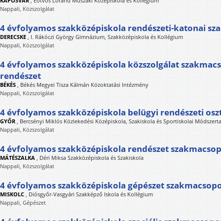
KAPOSVÁR
,
Eötvös Loránd Műszaki Középiskola és Kollégium
Nappali, Közszolgálat
4 évfolyamos szakközépiskola rendészeti-katonai s
DERECSKE
,
I. Rákóczi György Gimnázium, Szakközépiskola és Kollégium
Nappali, Közszolgálat
4 évfolyamos szakközépiskola közszolgálat szakmacs
rendészet
BÉKÉS
,
Békés Megyei Tisza Kálmán Közoktatási Intézmény
Nappali, Közszolgálat
4 évfolyamos szakközépiskola belügyi rendészeti osz
GYŐR
,
Bercsényi Miklós Közlekedési Középiskola, Szakiskola és Sportiskolai Módszert
Nappali, Közszolgálat
4 évfolyamos szakközépiskola rendészet szakmacsop
MÁTÉSZALKA
,
Déri Miksa Szakközépiskola és Szakiskola
Nappali, Közszolgálat
4 évfolyamos szakközépiskola gépészet szakmacsopo
MISKOLC
,
Diósgyőr-Vasgyári Szakképző Iskola és Kollégium
Nappali, Gépészet