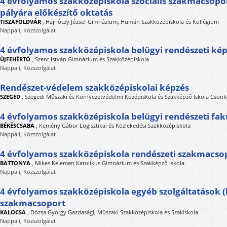
4 évfolyamos szakközépiskola szociális szakmacsopor
pályára előkészítő oktatás
TISZAFÖLDVÁR
,
Hajnóczy József Gimnázium, Humán Szakközépiskola és Kollégium
Nappali, Közszolgálat
4 évfolyamos szakközépiskola belügyi rendészeti ké
ÚJFEHÉRTÓ
,
Szent István Gimnázium és Szakközépiskola
Nappali, Közszolgálat
Rendészet-védelem szakközépiskolai képzés
SZEGED
,
Szegedi Műszaki és Környezetvédelmi Középiskola és Szakképző Iskola Cson
4 évfolyamos szakközépiskola belügyi rendészeti fak
BÉKÉSCSABA
,
Kemény Gábor Logisztikai és Közlekedési Szakközépiskola
Nappali, Közszolgálat
4 évfolyamos szakközépiskola rendészeti szakmacso
BATTONYA
,
Mikes Kelemen Katolikus Gimnázium és Szakképző Iskola
Nappali, Közszolgálat
4 évfolyamos szakközépiskola egyéb szolgáltatások (
szakmacsoport
KALOCSA
,
Dózsa György Gazdasági, Műszaki Szakközépiskola és Szakiskola
Nappali, Közszolgálat