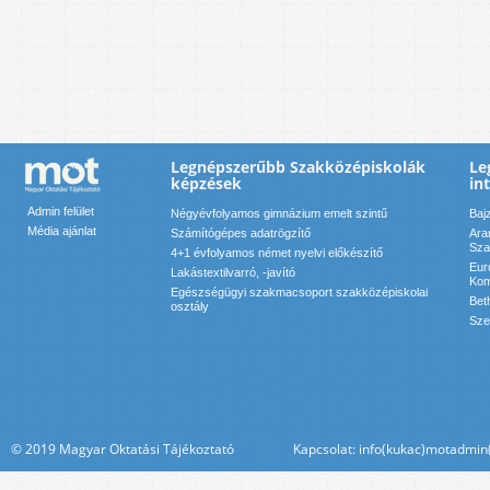
Legnépszerűbb Szakközépiskolák
Le
képzések
in
Admin felület
Négyévfolyamos gimnázium emelt szintű
Baj
Média ajánlat
Számítógépes adatrögzítő
Ara
Sza
4+1 évfolyamos német nyelvi előkészítő
Eur
Lakástextilvarró, -javító
Kom
Egészségügyi szakmacsoport szakközépiskolai
Bet
osztály
Sze
© 2019 Magyar Oktatási Tájékoztató Kapcsolat: info(kukac)motadmin(