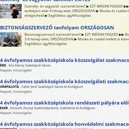
Személy- és vagyonőr szeretnél lenni? ▶ EZT IMÁDNI FOGOD! ▶▶
tanfolyam akár 4 hónap alatt, ORSZÁGOSAN ▶ Munka és család me
elvégezhető ▶ Segítőkész ügyfélszolgálat
BIZTONSÁGSZERVEZŐ tanfolyam ORSZÁGOSAN
Biztonságszervező szeretnél lenni? ▶ EZT IMÁDNI FOGOD! ▶▶ Bi
3-6 hónap alatt, ORSZÁGOSAN ▶ Munka és család mellett is kön
Segítőkész ügyfélszolgálat
4 évfolyamos szakközépiskola közszolgálat szakmac
ÉRD
,
Kós Károly Szakképző Iskola
Nappali, Közszolgálat
4 évfolyamos szakközépiskola közszolgálati szakmac
VÁRPALOTA
,
Faller Jenő Szakképző Iskola és Kollégium
Nappali, Közszolgálat
4 évfolyamos szakközépiskola rendészeti pályára elő
EGER
,
Kossuth Zsuzsa Szakközépiskola, Szakiskola és Kollégium
Nappali, Közszolgálat
4 évfolyamos szakközépiskola honvédelmi szakmacs