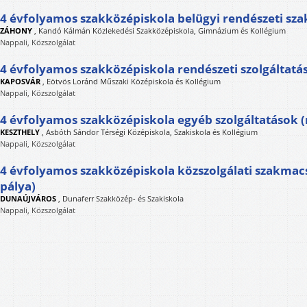
4 évfolyamos szakközépiskola belügyi rendészeti sza
ZÁHONY
,
Kandó Kálmán Közlekedési Szakközépiskola, Gimnázium és Kollégium
Nappali, Közszolgálat
4 évfolyamos szakközépiskola rendészeti szolgáltat
KAPOSVÁR
,
Eötvös Loránd Műszaki Középiskola és Kollégium
Nappali, Közszolgálat
4 évfolyamos szakközépiskola egyéb szolgáltatások (
KESZTHELY
,
Asbóth Sándor Térségi Középiskola, Szakiskola és Kollégium
Nappali, Közszolgálat
4 évfolyamos szakközépiskola közszolgálati szakma
pálya)
DUNAÚJVÁROS
,
Dunaferr Szakközép- és Szakiskola
Nappali, Közszolgálat