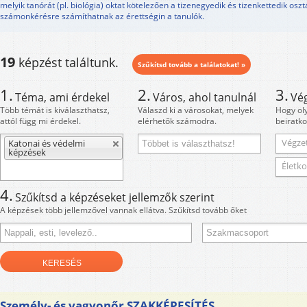
melyik tanórát (pl. biológia) oktat kötelezően a tizenegyedik és tizenkettedik osz
számonkérésre számíthatnak az érettségin a tanulók.
19
képzést találtunk.
Szűkítsd tovább a találatokat! »
1.
2.
3.
Téma, ami érdekel
Város, ahol tanulnál
Vé
Több témát is kiválaszthatsz,
Válaszd ki a városokat, melyek
Hogy ol
attól függ mi érdekel.
elérhetők számodra.
beiratko
Végzet
Katonai és védelmi
képzések
Életko
4.
Szűkítsd a képzéseket jellemzők szerint
A képzések több jellemzővel vannak ellátva. Szűkítsd tovább őket
Személy- és vagyonőr SZAKKÉPESÍTÉS