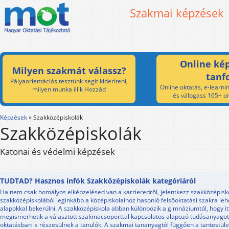
Szakmai képzések
Online kép
Milyen szakmát válassz?
tanf
Pályaorientációs tesztünk segít kideríteni,
Online oktatás, e-learnin
milyen munka illik Hozzád
és válogass 165+ on
Képzések
»
Szakközépiskolák
Szakközépiskolák
Katonai és védelmi képzések
TUDTAD? Hasznos infók Szakközépiskolák kategóriáról
Ha nem csak homályos elképzelésed van a karrieredről, jelentkezz szakközépisk
szakközépiskolából leginkább a középiskolaihoz hasonló felsőoktatási szakra leh
alapokkal bekerülni. A szakközépiskola abban különbözik a gimnáziumtól, hogy it
megismerhetik a választott szakmacsoporttal kapcsolatos alapozó tudásanyagot,
oktatásban is részesülnek a tanulók. A szakmai tananyagtól függően a tantestü