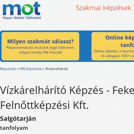
Szakmai képzések
Online kép
Milyen szakmát válassz?
tanf
Pályaorientációs tesztünk segít kideríteni,
Online oktatás, e-learnin
milyen munka illik Hozzád
és válogass 165+ on
Képzések
»
OKJ képzések
»
Vízkárelhárító
Vízkárelhárító Képzés - Fek
Felnőttképzési Kft.
Salgótarján
tanfolyam