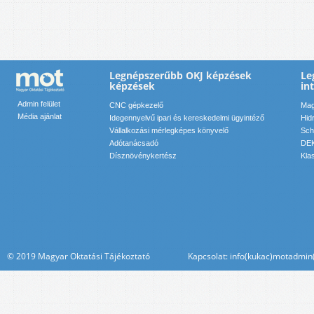
Legnépszerűbb OKJ képzések
Le
képzések
in
Admin felület
CNC gépkezelő
Mag
Média ajánlat
Idegennyelvű ipari és kereskedelmi ügyintéző
Hid
Vállalkozási mérlegképes könyvelő
Sch
Adótanácsadó
DEK
Dísznövénykertész
Kla
© 2019 Magyar Oktatási Tájékoztató Kapcsolat: info(kukac)motadmin(