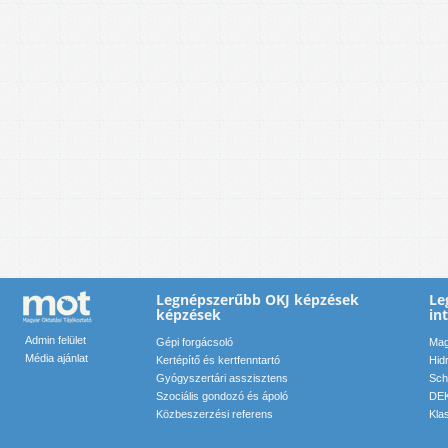
Legnépszerűbb OKJ képzések
Le
képzések
in
Admin felület
Gépi forgácsoló
Mag
Média ajánlat
Kertépítő és kertfenntartó
Hid
Gyógyszertári asszisztens
Sch
Szociális gondozó és ápoló
DEK
Közbeszerzési referens
Kla