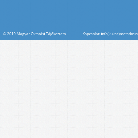
© 2019 Magyar Oktatási Tájékoztató Kapcsolat: info(kukac)motadmin(