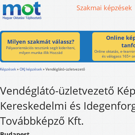
Szakmai képzések
Online kép
Milyen szakmát válassz?
tanf
Pályaorientációs tesztünk segít kideríteni,
Online oktatás, e-learnin
milyen munka illik Hozzád
és válogass 165+ on
Képzések
»
OKJ képzések
»
Vendéglátó-üzletvezető
Vendéglátó-üzletvezető Kép
Kereskedelmi és Idegenfor
Továbbképző Kft.
Budapest