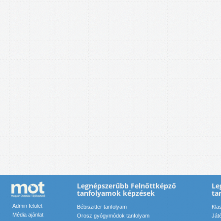
Legnépszerűbb Felnőttképző
Le
tanfolyamok képzések
ta
Admin felület
Bébiszitter tanfolyam
Kla
Média ajánlat
Orosz gyógymódok tanfolyam
Ját