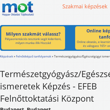
Szakmai képzések
Online kép
Milyen szakmát válassz?
tanf
Pályaorientációs tesztünk segít kideríteni,
Online oktatás, e-learnin
milyen munka illik Hozzád
és válogass 165+ on
Képzések
»
Felnőttképző tanfolyamok
»
Természetgyógyász/Egészségügyi ismer
Természetgyógyász/Egészs
ismeretek Képzés - EFEB
Felnőttoktatási Központ
Budapest, Budapest