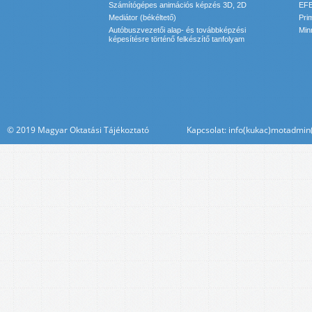
Számítógépes animációs képzés 3D, 2D
EFE
Mediátor (békéltető)
Pri
Autóbuszvezetői alap- és továbbképzési
Min
képesítésre történő felkészítő tanfolyam
© 2019 Magyar Oktatási Tájékoztató Kapcsolat: info(kukac)motadmin(