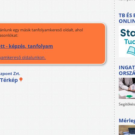
TB ÉS
ONLI
jánlunk egy másik tanfolyamkereső oldalt, ahol
asonlókat:
tt - képzés, tanfolyam
olyamkereső oldalunkon.
INGAT
ORSZ
pont Zrt.
Térkép
Segítőkés
Mérle