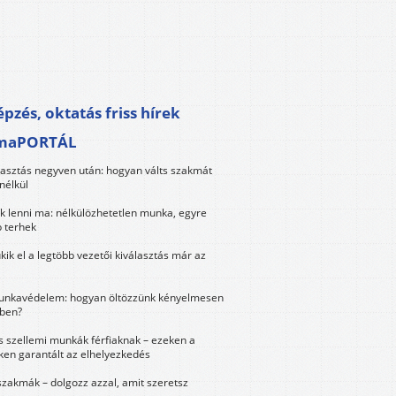
pzés, oktatás friss hírek
maPORTÁL
lasztás negyven után: hogyan válts szakmát
nélkül
k lenni ma: nélkülözhetetlen munka, egyre
 terhek
kik el a legtöbb vezetői kiválasztás már az
unkavédelem: hogyan öltözzünk kényelmesen
ben?
és szellemi munkák férfiaknak – ezeken a
ken garantált az elhelyezkedés
szakmák – dolgozz azzal, amit szeretsz