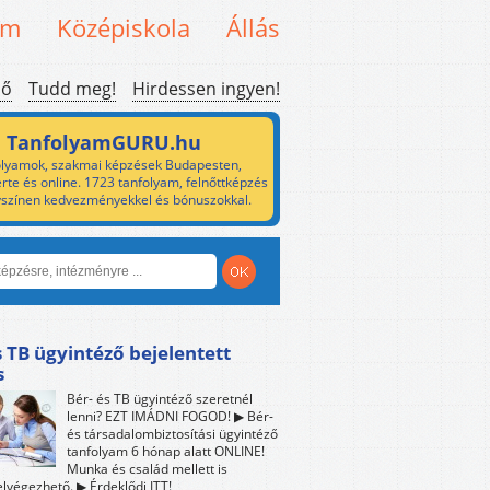
em
Középiskola
Állás
ső
Tudd meg!
Hirdessen ingyen!
TanfolyamGURU.hu
lyamok, szakmai képzések Budapesten,
rte és online. 1723 tanfolyam, felnőttképzés
yszínen kedvezményekkel és bónuszokkal.
s TB ügyintéző bejelentett
s
Bér- és TB ügyintéző szeretnél
lenni? EZT IMÁDNI FOGOD! ▶ Bér-
és társadalombiztosítási ügyintéző
tanfolyam 6 hónap alatt ONLINE!
Munka és család mellett is
lvégezhető. ▶ Érdeklődj ITT!