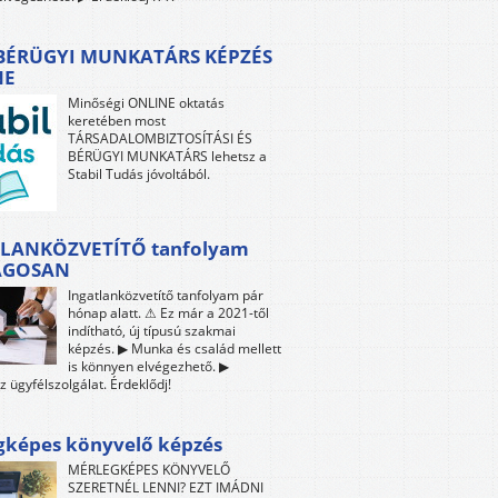
 BÉRÜGYI MUNKATÁRS KÉPZÉS
NE
Minőségi ONLINE oktatás
keretében most
TÁRSADALOMBIZTOSÍTÁSI ÉS
BÉRÜGYI MUNKATÁRS lehetsz a
Stabil Tudás jóvoltából.
LANKÖZVETÍTŐ tanfolyam
ÁGOSAN
Ingatlanközvetítő tanfolyam pár
hónap alatt. ⚠ Ez már a 2021-től
indítható, új típusú szakmai
képzés. ▶ Munka és család mellett
is könnyen elvégezhető. ▶
z ügyfélszolgálat. Érdeklődj!
gképes könyvelő képzés
MÉRLEGKÉPES KÖNYVELŐ
SZERETNÉL LENNI? EZT IMÁDNI