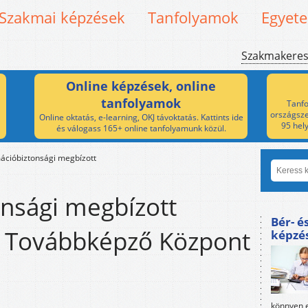
Szakmai képzések
Tanfolyamok
Egyet
Szakmakere
Online képzések, online
tanfolyamok
Tanfo
országsze
Online oktatás, e-learning, OKJ távoktatás. Kattints ide
95 hel
és válogass 165+ online tanfolyamunk közül.
ációbiztonsági megbízott
onsági megbízott
Bér- é
 Továbbképző Központ
képzé
könnyen e