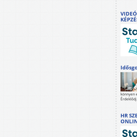
VIDEÓ
KÉPZÉ
Idősgo
könnyen e
Érdeklődj
HR SZ
ONLI