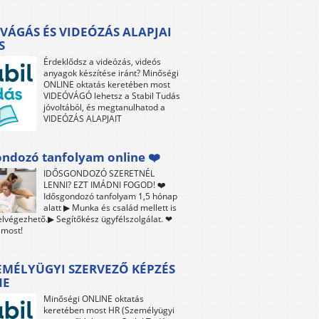
VÁGÁS ÉS VIDEÓZÁS ALAPJAI
S
Érdeklődsz a videózás, videós
anyagok készítése iránt? Minőségi
ONLINE oktatás keretében most
VIDEÓVÁGÓ lehetsz a Stabil Tudás
jóvoltából, és megtanulhatod a
VIDEÓZÁS ALAPJAIT
ndozó tanfolyam online ❤️
IDŐSGONDOZÓ SZERETNÉL
LENNI? EZT IMÁDNI FOGOD! ❤️
Idősgondozó tanfolyam 1,5 hónap
alatt ▶ Munka és család mellett is
lvégezhető.▶ Segítőkész ügyfélszolgálat. ❤
 most!
EMÉLYÜGYI SZERVEZŐ KÉPZÉS
NE
Minőségi ONLINE oktatás
keretében most HR (Személyügyi