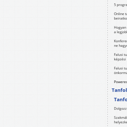
5 progra
Online t
beiratko
Hogyan 
a legjo
Konfere
ne hagyd
Falusi t
képzési
Falusi t
önkormá
Powered
Tanfo
Tanf
Dolgozz 
Szakmák 
helyezk