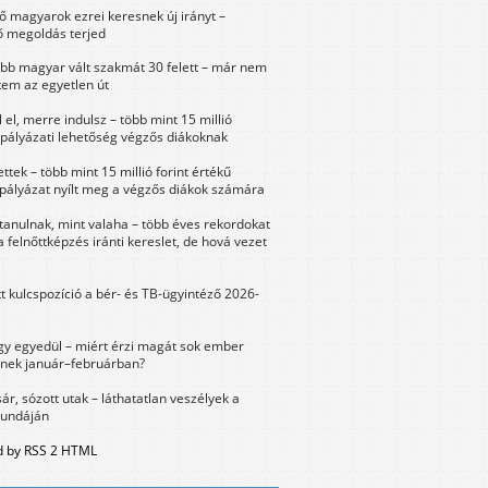
 magyarok ezrei keresnek új irányt –
 megoldás terjed
öbb magyar vált szakmát 30 felett – már nem
tem az egyetlen út
 el, merre indulsz – több mint 15 millió
 pályázati lehetőség végzős diákoknak
ttek – több mint 15 millió forint értékű
 pályázat nyílt meg a végzős diákok számára
tanulnak, mint valaha – több éves rekordokat
a felnőttképzés iránti kereslet, de hová vezet
tt kulcspozíció a bér- és TB-ügyintéző 2026-
y egyedül – miért érzi magát sok ember
nek január–februárban?
sár, sózott utak – láthatatlan veszélyek a
bundáján
 by RSS 2 HTML