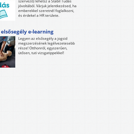
szervező) lehetsz a Stabil Tudás
jóvoltából. Várjuk jelentkezésed, ha
emberekkel szeretnél foglalkozni,
és érdekel a HR területe.
 elsősegély e-learning
Legyen az elsősegély a jogsid
megszerzésének legélvezetesebb
része! Otthonról, egyszerűen,
ütősen, tuti vizsgatippekkel!