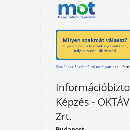
Milyen szakmát válassz?
Pályaorientációs tesztünk segít kideríteni,
milyen munka illik Hozzád
Képzések
»
Felnőttképző tanfolyamok
»
Inform
Információbizt
Képzés - OKTÁV
Zrt.
Budapest