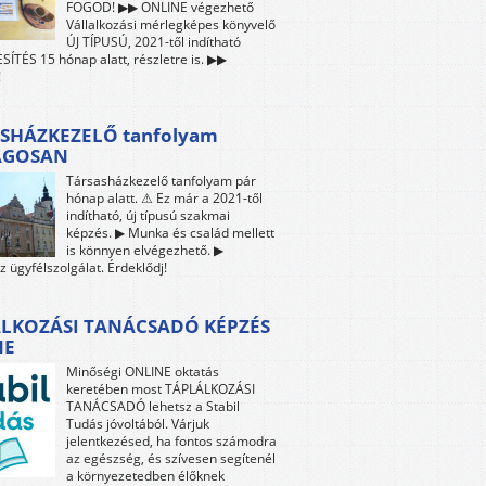
FOGOD! ▶▶ ONLINE végezhető
Vállalkozási mérlegképes könyvelő
ÚJ TÍPUSÚ, 2021-től indítható
ÍTÉS 15 hónap alatt, részletre is. ▶▶
!
SHÁZKEZELŐ tanfolyam
ÁGOSAN
Társasházkezelő tanfolyam pár
hónap alatt. ⚠ Ez már a 2021-től
indítható, új típusú szakmai
képzés. ▶ Munka és család mellett
is könnyen elvégezhető. ▶
z ügyfélszolgálat. Érdeklődj!
LKOZÁSI TANÁCSADÓ KÉPZÉS
NE
Minőségi ONLINE oktatás
keretében most TÁPLÁLKOZÁSI
TANÁCSADÓ lehetsz a Stabil
Tudás jóvoltából. Várjuk
jelentkezésed, ha fontos számodra
az egészség, és szívesen segítenél
a környezetedben élőknek