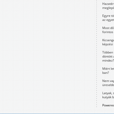
Hazatérő
meglepő
Egyre t
az egye
Most dől
forintos
Kicsenge
képzési
Többen 
döntött 
mindez?
Miért le
ban?
Nem vag
üresebb
Latyak, 
kutyák 
Powered