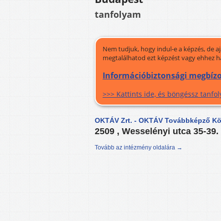
tanfolyam
Nem tudjuk, hogy indul-e a képzés, de a
megtalálhatod ezt képzést vagy ehhez h
Információbiztonsági megbízo
>>> Kattints ide, és böngéssz tanf
OKTÁV Zrt. - OKTÁV Továbbképző Köz
2509 , Wesselényi utca 35-39.
Tovább az intézmény oldalára →