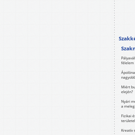
Szakké
Szak
Pályavá
félelem 
Ápolóna
nagyobb
Miért bu
elején?
Nyári m
a meleg
Fizikai 
területe
Kreatív 