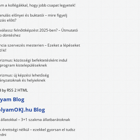
m a kollégákkal, hogy jobb csapat legyetek!
anulás előnyei és buktatói – mire figyelj
zás előtt?
válassz felnőttképzést 2025-ben? – Útmutató
bb döntéshez
ncia szervezés mesterien – Ezeket a lépéseket
 ki!
urizmus: közösségi befektetésként indul
 program kistelepüléseknek
urizmus: új képzési lehetőség
nyzatoknak és helyieknek
 by RSS 2 HTML
lyam Blog
olyamOKJ.hu Blog
állatokkal – 3+1 szakma állatbarátoknak
érettségi nélkül – ezekkel gyorsan el tudsz
edni