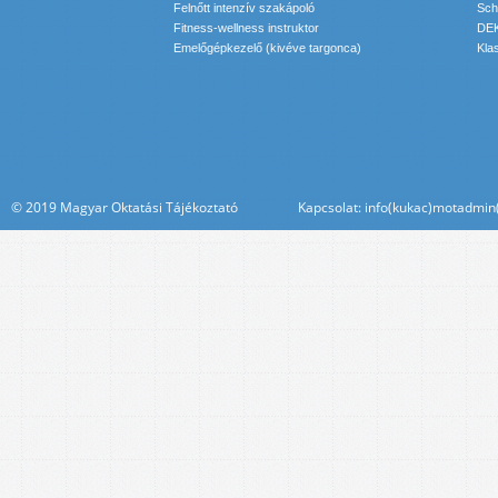
Felnőtt intenzív szakápoló
Sch
Fitness-wellness instruktor
DEK
Emelőgépkezelő (kivéve targonca)
Kla
© 2019 Magyar Oktatási Tájékoztató Kapcsolat: info(kukac)motadmin(