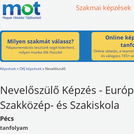
Szakmai képzések
Online kép
Milyen szakmát válassz?
tanf
Pályaorientációs tesztünk segít kideríteni,
Online oktatás, e-learnin
milyen munka illik Hozzád
és válogass 165+ on
Képzések
»
OKJ képzések
»
Nevelőszülő
Nevelőszülő Képzés - Európa
Szakközép- és Szakiskola
Pécs
tanfolyam