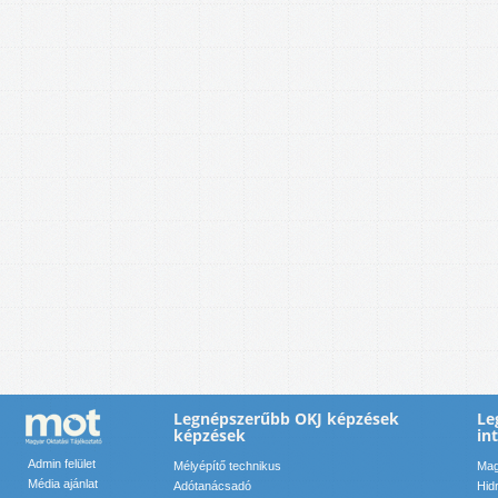
Legnépszerűbb OKJ képzések
Le
képzések
in
Admin felület
Mélyépítő technikus
Mag
Média ajánlat
Adótanácsadó
Hid