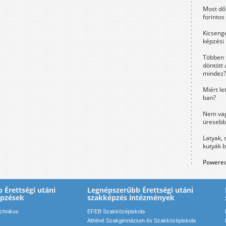
Most dől
forintos
Kicsenge
képzési
Többen 
döntött 
mindez?
Miért le
ban?
Nem vag
üresebb
Latyak, 
kutyák 
Powered
 Érettségi utáni
Legnépszerűbb Érettségi utáni
épzések
szakképzés intézmények
echnikus
EFEB Szakközépiskola
Athéné Szakgimnázium és Szakközépiskola