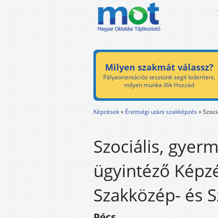
Milyen szakmát válassz?
Pályaorientációs tesztünk segít kideríteni,
milyen munka illik Hozzád
Képzések
»
Érettségi utáni szakképzés
»
Szoci
Szociális, gyer
ügyintéző Képzé
Szakközép- és S
Pécs