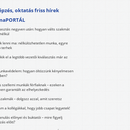
pzés, oktatás friss hírek
maPORTÁL
lasztás negyven után: hogyan válts szakmát
nélkül
k lenni ma: nélkülözhetetlen munka, egyre
 terhek
kik el a legtöbb vezetői kiválasztás már az
unkavédelem: hogyan öltözzünk kényelmesen
ben?
és szellemi munkák férfiaknak – ezeken a
ken garantált az elhelyezkedés
szakmák – dolgozz azzal, amit szeretsz
m a kollégákkal, hogy jobb csapat legyetek!
anulás előnyei és buktatói – mire figyelj
zás előtt?