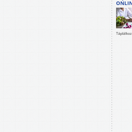
ONLI
Táplálkoz