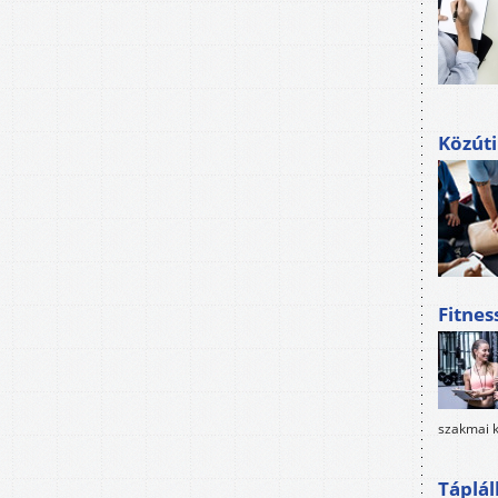
Közúti
Fitnes
szakmai k
Táplál