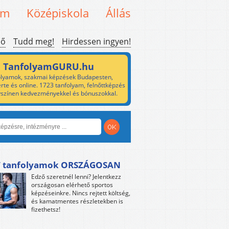
em
Középiskola
Állás
ső
Tudd meg!
Hirdessen ingyen!
TanfolyamGURU.hu
lyamok, szakmai képzések Budapesten,
rte és online. 1723 tanfolyam, felnőttképzés
yszínen kedvezményekkel és bónuszokkal.
 tanfolyamok ORSZÁGOSAN
Edző szeretnél lenni? Jelentkezz
országosan elérhető sportos
képzéseinkre. Nincs rejtett költség,
és kamatmentes részletekben is
fizethetsz!