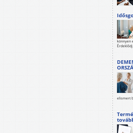
Idősgo
könnyen e
Érdeklődj
DEMEN
ORSZ
elismert 
Termé
továb