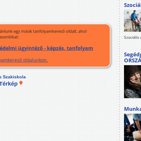
Szociá
jánlunk egy másik tanfolyamkereső oldalt, ahol
asonlókat:
Szociális
védelmi ügyintéző - képzés, tanfolyam
Segéd
ORSZ
olyamkereső oldalunkon.
s Szakiskola
Térkép
Munkah