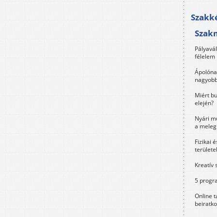
Szakké
Szak
Pályavá
félelem 
Ápolóna
nagyobb
Miért bu
elején?
Nyári m
a meleg
Fizikai 
területe
Kreatív 
5 progra
Online t
beiratko