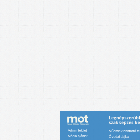
Legnépszerűbb
szakképzés k
Admin felület
Műemlékfenntartó t
Média ajánlat
Óvodai dajka