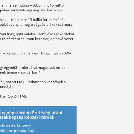
 el, merre indulsz – több mint 15 millió
 pályázati lehetőség végzős diákoknak
ttek – több mint 15 millió forint értékű
 pályázat nyílt meg a végzős diákok számára
tanulnak, mint valaha – több éves rekordokat
a felnőttképzés iránti kereslet, de hová vezet
tt kulcspozíció a bér- és TB-ügyintéző 2026-
y egyedül – miért érzi magát sok ember
nek január–februárban?
sár, sózott utak – láthatatlan veszélyek a
bundáján
 by RSS 2 HTML
Legnépszerűbb Érettségi utáni
szakképzés képzési témák
Informatikai képzések
Műszaki, ipari képzések