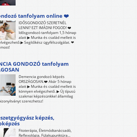
ndozó tanfolyam online ❤️
IDŐSGONDOZÓ SZERETNÉL
LENNI? EZT IMÁDNI FOGOD! ❤️
Idősgondozó tanfolyam 1,5 hónap
alatt ▶ Munka és család mellett is
lvégezhető.▶ Segítőkész ügyfélszolgálat. ❤
 most!
CIA GONDOZÓ tanfolyam
ÁGOSAN
Demencia gondozó képzés
ORSZÁGOSAN.❤️ Akár 5 hónap
alatt ▶ Munka és család mellett is
könnyen elvégezhető. ▶ Új típusú
szakmai képzésünkkel államilag
bizonyítványt szerezhetsz!
szetgyógyász képzés,
bképzés
Fitoterápia, Életmódtanácsadó,
Reflexológia, Fülakupunktúra...