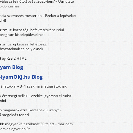
válassz felnőttképzést 2025-ben? – Útmutató
bb döntéshez
ncia szervezés mesterien – Ezeket a lépéseket
 ki!
urizmus: közösségi befektetésként indul
 program kistelepüléseknek
urizmus: új képzési lehetőség
nyzatoknak és helyieknek
 by RSS 2 HTML
lyam Blog
olyamOKJ.hu Blog
állatokkal – 3+1 szakma állatbarátoknak
érettségi nélkül – ezekkel gyorsan el tudsz
edni
 magyarok ezrei keresnek új irányt –
 megoldás terjed
öbb magyar vált szakmát 30 felett – már nem
tem az egyetlen út