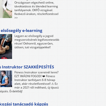
Országosan végezhető online,
távoktatásos és blended learning
tanfolyamok. OKFŐ vizsgával.
Kedvező árakon, részletfizetéssel
>>
 elsősegély e-learning
Legyen az elsősegély a jogsid
megszerzésének legélvezetesebb
része! Otthonról, egyszerűen,
ütősen, tuti vizsgatippekkel!
s Instruktor SZAKKÉPESÍTÉS
Fitness Instruktor szeretnél lenni?
EZT IMÁDNI FOGOD! ❤️ Fitness
Instruktor tanfolyam 6-8 hónap
alatt, akár részletfizetéssel! ⚠ Ez
már a 2021-től indítható, új típusú
épzés. Érdeklődj!
kozási tanácsadó képzés