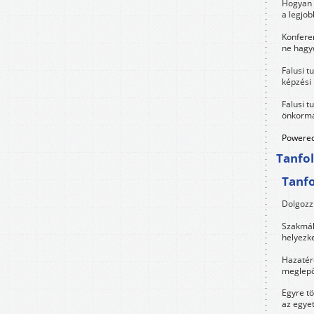
Hogyan 
a legjo
Konfere
ne hagyd
Falusi t
képzési
Falusi t
önkormá
Powered
Tanfo
Tanf
Dolgozz 
Szakmák 
helyezk
Hazatérő
meglepő
Egyre t
az egye