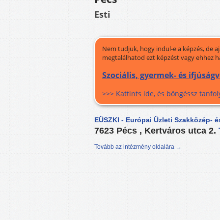
Esti
Nem tudjuk, hogy indul-e a képzés, de a
megtalálhatod ezt képzést vagy ehhez h
Szociális, gyermek- és ifjúság
>>> Kattints ide, és böngéssz tanf
EÜSZKI - Európai Üzleti Szakközép- é
7623 Pécs , Kertváros utca 2.
Tovább az intézmény oldalára →