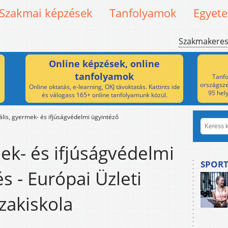
Szakmai képzések
Tanfolyamok
Egyet
Szakmakere
Online képzések, online
tanfolyamok
Tanfo
országsze
Online oktatás, e-learning, OKJ távoktatás. Kattints ide
95 hel
és válogass 165+ online tanfolyamunk közül.
ális, gyermek- és ifjúságvédelmi ügyintéző
mek- és ifjúságvédelmi
SPORT
s - Európai Üzleti
zakiskola