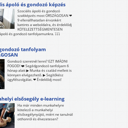
lis ápoló és gondozó képzés
Szociális ápoló és gondozó
szakképzés most ORSZÁGOSAN ❤
9 ellenállhatatlan érvünkért
kattints a weboldalra, és érdeklődj
KÖTELEZETTSÉGMENTESEN
 ápoló és gondozó tanfolyamunkra. ⤵⤵⤵
gondozó tanfolyam
ÁGOSAN
Gondozó szeretnél lenni? EZT IMÁDNI
FOGOD! ❤️ Segédgondozó tanfolyam 6
hónap alatt ▶ Munka és család mellett is
könnyen elvégezhető. ▶ Segítőkész
ügyfélszolgálat. ❤ Érdeklődj most!
elyi elsősegély e-learning
Ha már minden munkahelyre
kötelező a munkahelyi
elsősegélynyújtó, miért ne tanulnál
otthonról és élvezetesen?