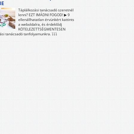
NE
Táplálkozási tanácsadó szeretnél
lenni? EZT IMÁDNI FOGOD! ▶ 9
ellenállhatatlan érvünkért kattints
a weboldalra, és érdeklődj
KÖTELEZETTSÉGMENTESEN
ási tanácsadó tanfolyamunkra. ⤵⤵⤵