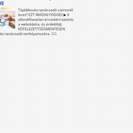
NE
Táplálkozási tanácsadó szeretnél
lenni? EZT IMÁDNI FOGOD! ▶ 9
ellenállhatatlan érvünkért kattints
a weboldalra, és érdeklődj
KÖTELEZETTSÉGMENTESEN
ási tanácsadó tanfolyamunkra. ⤵⤵⤵