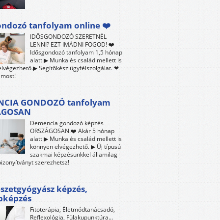
ndozó tanfolyam online ❤️
IDŐSGONDOZÓ SZERETNÉL
LENNI? EZT IMÁDNI FOGOD! ❤️
Idősgondozó tanfolyam 1,5 hónap
alatt ▶ Munka és család mellett is
lvégezhető.▶ Segítőkész ügyfélszolgálat. ❤
 most!
CIA GONDOZÓ tanfolyam
ÁGOSAN
Demencia gondozó képzés
ORSZÁGOSAN.❤️ Akár 5 hónap
alatt ▶ Munka és család mellett is
könnyen elvégezhető. ▶ Új típusú
szakmai képzésünkkel államilag
bizonyítványt szerezhetsz!
szetgyógyász képzés,
bképzés
Fitoterápia, Életmódtanácsadó,
Reflexológia, Fülakupunktúra...