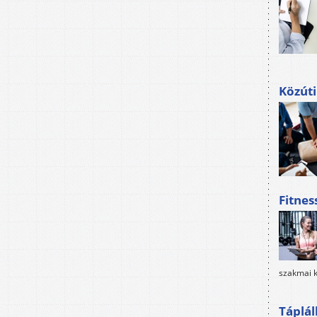
Közúti
Fitnes
szakmai k
Táplál