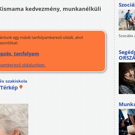
Szociá
 Kismama kedvezmény, munkanélküli
Szociális
jánlunk egy másik tanfolyamkereső oldalt, ahol
asonlókat:
Segéd
képzés, tanfolyam
ORSZ
olyamkereső oldalunkon.
és szakiskola
Térkép
Munkah