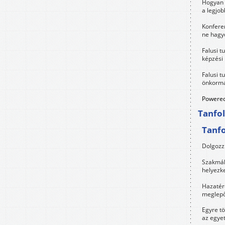
Hogyan 
a legjo
Konfere
ne hagyd
Falusi t
képzési
Falusi t
önkormá
Powered
Tanfo
Tanf
Dolgozz 
Szakmák 
helyezk
Hazatérő
meglepő
Egyre t
az egye