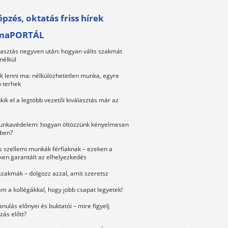
pzés, oktatás friss hírek
maPORTÁL
lasztás negyven után: hogyan válts szakmát
nélkül
k lenni ma: nélkülözhetetlen munka, egyre
 terhek
kik el a legtöbb vezetői kiválasztás már az
unkavédelem: hogyan öltözzünk kényelmesen
ben?
és szellemi munkák férfiaknak – ezeken a
ken garantált az elhelyezkedés
szakmák – dolgozz azzal, amit szeretsz
m a kollégákkal, hogy jobb csapat legyetek!
anulás előnyei és buktatói – mire figyelj
zás előtt?