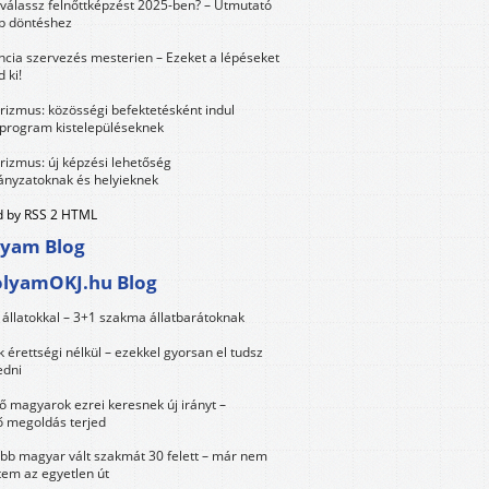
válassz felnőttképzést 2025-ben? – Útmutató
bb döntéshez
ncia szervezés mesterien – Ezeket a lépéseket
 ki!
urizmus: közösségi befektetésként indul
 program kistelepüléseknek
urizmus: új képzési lehetőség
nyzatoknak és helyieknek
 by RSS 2 HTML
lyam Blog
olyamOKJ.hu Blog
állatokkal – 3+1 szakma állatbarátoknak
érettségi nélkül – ezekkel gyorsan el tudsz
edni
 magyarok ezrei keresnek új irányt –
 megoldás terjed
öbb magyar vált szakmát 30 felett – már nem
tem az egyetlen út