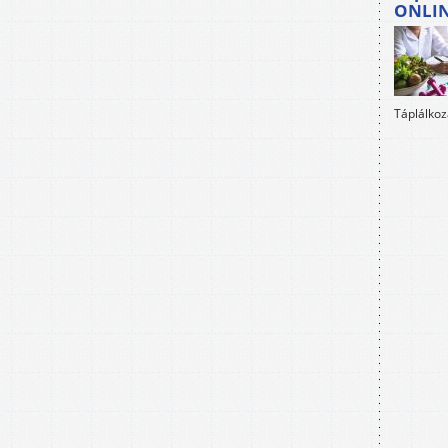
ONLI
Táplálkoz