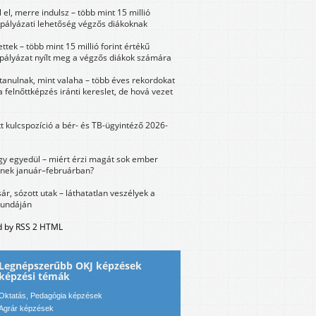
 el, merre indulsz – több mint 15 millió
 pályázati lehetőség végzős diákoknak
ttek – több mint 15 millió forint értékű
 pályázat nyílt meg a végzős diákok számára
tanulnak, mint valaha – több éves rekordokat
a felnőttképzés iránti kereslet, de hová vezet
tt kulcspozíció a bér- és TB-ügyintéző 2026-
y egyedül – miért érzi magát sok ember
nek január–februárban?
sár, sózott utak – láthatatlan veszélyek a
bundáján
 by RSS 2 HTML
Legnépszerűbb OKJ képzések
képzési témák
Oktatás, Pedagógia képzések
Agrár képzések