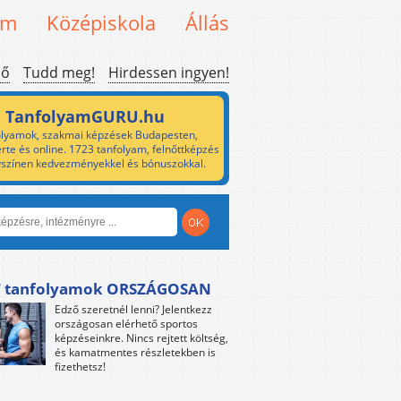
em
Középiskola
Állás
ső
Tudd meg!
Hirdessen ingyen!
TanfolyamGURU.hu
lyamok, szakmai képzések Budapesten,
rte és online. 1723 tanfolyam, felnőttképzés
yszínen kedvezményekkel és bónuszokkal.
 tanfolyamok ORSZÁGOSAN
Edző szeretnél lenni? Jelentkezz
országosan elérhető sportos
képzéseinkre. Nincs rejtett költség,
és kamatmentes részletekben is
fizethetsz!