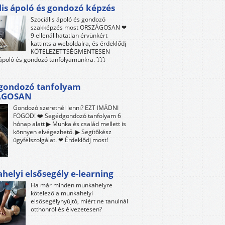
lis ápoló és gondozó képzés
Szociális ápoló és gondozó
szakképzés most ORSZÁGOSAN ❤
9 ellenállhatatlan érvünkért
kattints a weboldalra, és érdeklődj
KÖTELEZETTSÉGMENTESEN
 ápoló és gondozó tanfolyamunkra. ⤵⤵⤵
gondozó tanfolyam
ÁGOSAN
Gondozó szeretnél lenni? EZT IMÁDNI
FOGOD! ❤️ Segédgondozó tanfolyam 6
hónap alatt ▶ Munka és család mellett is
könnyen elvégezhető. ▶ Segítőkész
ügyfélszolgálat. ❤ Érdeklődj most!
elyi elsősegély e-learning
Ha már minden munkahelyre
kötelező a munkahelyi
elsősegélynyújtó, miért ne tanulnál
otthonról és élvezetesen?