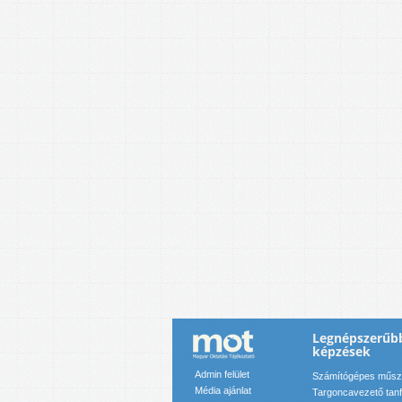
Legnépszerűb
képzések
Admin felület
Számítógépes műsza
Média ajánlat
Targoncavezető tan