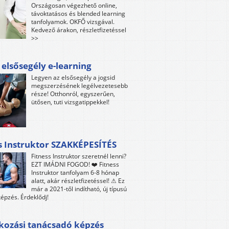
Országosan végezhető online,
távoktatásos és blended learning
tanfolyamok. OKFŐ vizsgával.
Kedvező árakon, részletfizetéssel
>>
 elsősegély e-learning
Legyen az elsősegély a jogsid
megszerzésének legélvezetesebb
része! Otthonról, egyszerűen,
ütősen, tuti vizsgatippekkel!
s Instruktor SZAKKÉPESÍTÉS
Fitness Instruktor szeretnél lenni?
EZT IMÁDNI FOGOD! ❤️ Fitness
Instruktor tanfolyam 6-8 hónap
alatt, akár részletfizetéssel! ⚠ Ez
már a 2021-től indítható, új típusú
épzés. Érdeklődj!
kozási tanácsadó képzés