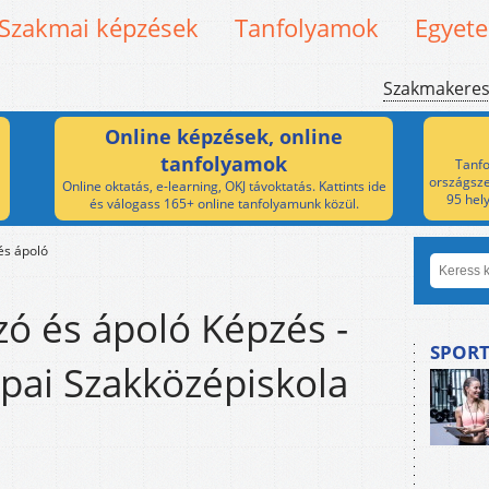
Szakmai képzések
Tanfolyamok
Egyet
Szakmakere
Online képzések, online
tanfolyamok
Tanfo
országsze
Online oktatás, e-learning, OKJ távoktatás. Kattints ide
95 hel
és válogass 165+ online tanfolyamunk közül.
és ápoló
zó és ápoló Képzés -
SPORT
pai Szakközépiskola