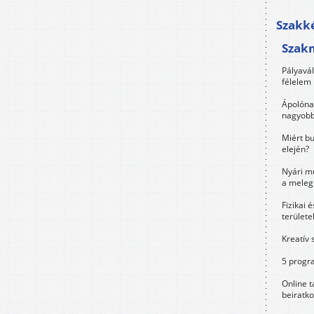
Szakké
Szak
Pályavá
félelem 
Ápolóna
nagyobb
Miért bu
elején?
Nyári m
a meleg
Fizikai 
területe
Kreatív 
5 progra
Online t
beiratko