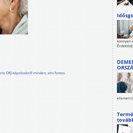
Idősgo
könnyen e
Érdeklődj
DEMEN
ORSZ
tens OKJ képzésekről minden, ami fontos
elismert 
Termé
továb