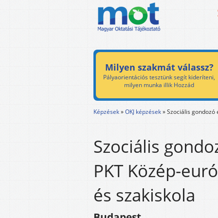
Milyen szakmát válassz?
Pályaorientációs tesztünk segít kideríteni,
milyen munka illik Hozzád
Képzések
»
OKJ képzések
»
Szociális gondozó 
Szociális gondo
PKT Közép-euró
és szakiskola
Budapest