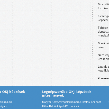
Most dől
forintos
Kicsenge
képzési
Többen 
döntött 
mindez?
Miért le
ban?
Nem vag
üresebb
Latyak, 
kutyák 
Powered
b OKJ képzések
Legnépszerűbb OKJ képzések
intézmények
ki rajzoló
Magyar Könyvvizsgálói Kamara Oktatási Központ
folyam
Hidra Felnőttképző Központ Kft