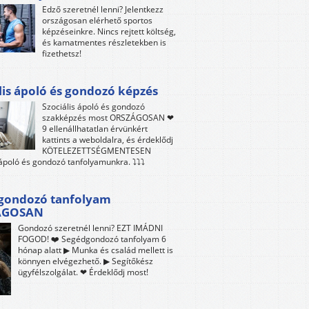
Edző szeretnél lenni? Jelentkezz
országosan elérhető sportos
képzéseinkre. Nincs rejtett költség,
és kamatmentes részletekben is
fizethetsz!
lis ápoló és gondozó képzés
Szociális ápoló és gondozó
szakképzés most ORSZÁGOSAN ❤
9 ellenállhatatlan érvünkért
kattints a weboldalra, és érdeklődj
KÖTELEZETTSÉGMENTESEN
 ápoló és gondozó tanfolyamunkra. ⤵⤵⤵
gondozó tanfolyam
ÁGOSAN
Gondozó szeretnél lenni? EZT IMÁDNI
FOGOD! ❤️ Segédgondozó tanfolyam 6
hónap alatt ▶ Munka és család mellett is
könnyen elvégezhető. ▶ Segítőkész
ügyfélszolgálat. ❤ Érdeklődj most!