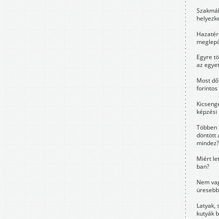
Szakmák 
helyezk
Hazatérő
meglepő
Egyre t
az egye
Most dől
forintos
Kicsenge
képzési
Többen 
döntött 
mindez?
Miért le
ban?
Nem vag
üresebb
Latyak, 
kutyák 