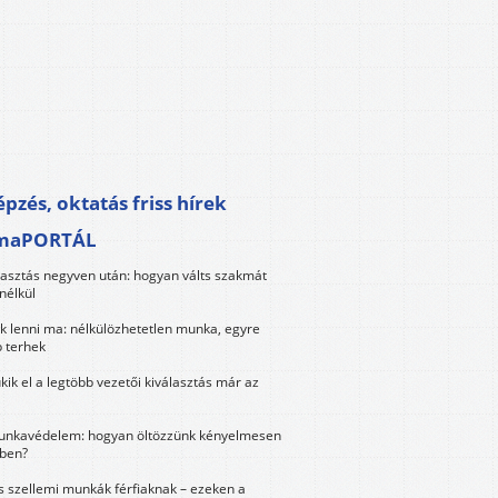
pzés, oktatás friss hírek
maPORTÁL
lasztás negyven után: hogyan válts szakmát
nélkül
k lenni ma: nélkülözhetetlen munka, egyre
 terhek
kik el a legtöbb vezetői kiválasztás már az
unkavédelem: hogyan öltözzünk kényelmesen
ben?
és szellemi munkák férfiaknak – ezeken a