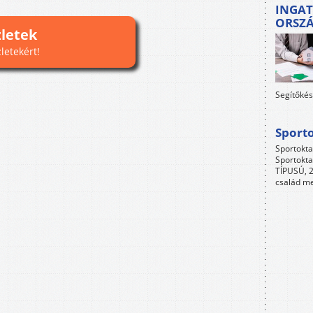
INGAT
ORSZ
zletek
zletekért!
Segítőkés
Sport
Sportokta
Sportokta
TÍPUSÚ, 2
család me