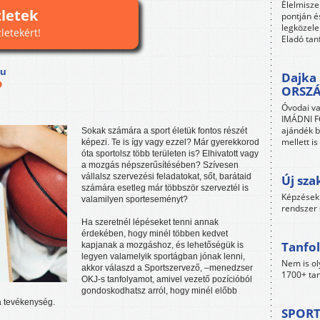
Élelmisze
zletek
pontján é
legközele
zletekért!
Eladó tan
hu
Dajka 
ORSZ
Óvodai va
IMÁDNI FO
ajándék b
Sokak számára a sport életük fontos részét
mellett i
képezi. Te is így vagy ezzel? Már gyerekkorod
óta sportolsz több területen is? Elhivatott vagy
a mozgás népszerűsítésében? Szívesen
vállalsz szervezési feladatokat, sőt, barátaid
Új sza
számára esetleg már többször szerveztél is
Képzések 
valamilyen sporteseményt?
rendszer 
Ha szeretnél lépéseket tenni annak
érdekében, hogy minél többen kedvet
Tanfol
kapjanak a mozgáshoz, és lehetőségük is
legyen valamelyik sportágban jónak lenni,
Nem is ol
akkor válaszd a Sportszervező, –menedzser
1700+ tan
OKJ-s tanfolyamot, amivel vezető pozícióból
gondoskodhatsz arról, hogy minél előbb
a tevékenység.
SPORT