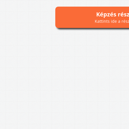
Képzés rés
Kattints ide a rés