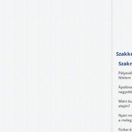
Szakké
Szak
Pályavá
félelem 
Ápolóna
nagyobb
Miért bu
elején?
Nyári m
a meleg
Fizikai 