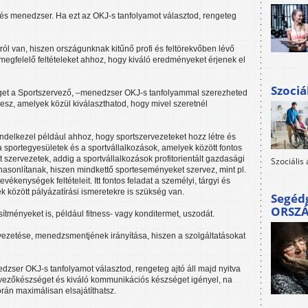
 és menedzser. Ha ezt az OKJ-s tanfolyamot választod, rengeteg
ól van, hiszen országunknak kitűnő profi és feltörekvőben lévő
 megfelelő feltételeket ahhoz, hogy kiváló eredményeket érjenek el
Szociá
get a Sportszervező, –menedzser OKJ-s tanfolyammal szerezheted
lesz, amelyek közül kiválaszthatod, hogy mivel szeretnél
ndelkezel például ahhoz, hogy sportszervezeteket hozz létre és
a sportegyesületek és a sportvállalkozások, amelyek között fontos
 szervezetek, addig a sportvállalkozások profitorientált gazdasági
Szociális
hasonlítanak, hiszen mindkettő sporteseményeket szervez, mint pl.
ékenységek feltételeit. Itt fontos feladat a személyi, tárgyi és
 között pályázatírási ismeretekre is szükség van.
Segéd
ORSZ
ítményeket is, például fitness- vagy konditermet, uszodát.
 vezetése, menedzsmentjének irányítása, hiszen a szolgáltatásokat
zser OKJ-s tanfolyamot választod, rengeteg ajtó áll majd nyitva
ervezőkészséget és kiváló kommunikációs készséget igényel, na
rán maximálisan elsajátíthatsz.