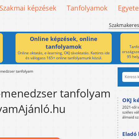
Szakmai képzések
Tanfolyamok
Egyet
Szakmakere
Online képzések, online
tanfolyamok
Tanfo
országsze
Online oktatás, e-learning, OKJ távoktatás. Kattints ide
95 hel
és válogass 165+ online tanfolyamunk közül.
enedzser tanfolyam
 -menedzser tanfolyam
OKJ ké
lyamAjánló.hu
2021-től i
széles vá
álmaid sz
Eladó 