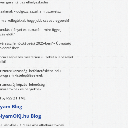
ken garantált az elhelyezkedés
szakmák – dolgozz azzal, amit szeretsz
m a kollégákkal, hogy jobb csapat legyetek!
anulás előnyei és buktatói – mire figyelj
zás előtt?
válassz felnőttképzést 2025-ben? – Útmutató
bb döntéshez
ncia szervezés mesterien – Ezeket a lépéseket
 ki!
urizmus: közösségi befektetésként indul
 program kistelepüléseknek
urizmus: új képzési lehetőség
nyzatoknak és helyieknek
 by RSS 2 HTML
lyam Blog
olyamOKJ.hu Blog
állatokkal – 3+1 szakma állatbarátoknak