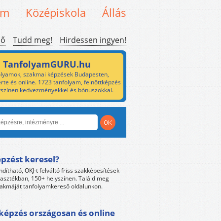
em
Középiskola
Állás
ső
Tudd meg!
Hirdessen ingyen!
TanfolyamGURU.hu
lyamok, szakmai képzések Budapesten,
rte és online. 1723 tanfolyam, felnőttképzés
yszínen kedvezményekkel és bónuszokkal.
pzést keresel?
ndítható, OKJ-t felváltó friss szakképesítések
lasztékban, 150+ helyszínen. Találd meg
akmáját tanfolyamkereső oldalunkon.
képzés országosan és online