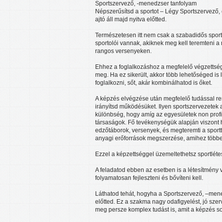
Sportszervező, -menedzser tanfolyam
Népszerűsítsd a sportot – Légy Sportszervező,
ajtó áll majd nyitva előtted.
Természetesen itt nem csak a szabadidős sportr
sportolói vannak, akiknek meg kell teremteni a
rangos versenyeken.
Ehhez a foglalkozáshoz a megfelelő végzettsé
meg. Ha ez sikerült, akkor több lehetőséged is 
foglalkozni, sőt, akár kombinálhatod is őket.
A képzés elvégzése után megfelelő tudással re
irányítsd működésüket. Ilyen sportszervezetek 
különbség, hogy amíg az egyesületek non profit
társaságok. Fő tevékenységük alapján viszont 
edzőtáborok, versenyek, és megteremti a sporttev
anyagi erőforrások megszerzése, amihez többek
Ezzel a képzettséggel üzemeltethetsz sportlétes
A feladatod ebben az esetben is a létesítmény
folyamatosan fejleszteni és bővíteni kell.
Láthatod tehát, hogyha a Sportszervező, –mened
előtted. Ez a szakma nagy odafigyelést, jó sz
meg persze komplex tudást is, amit a képzés so