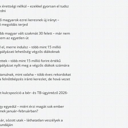
érettségi nélkül – ezekkel gyorsan el tudsz
edni
 magyarok ezrei keresnek új irányt –
 megoldás terjed
öbb magyar vált szakmát 30 felett – már nem
tem az egyetlen út
 el, merre indulsz – több mint 15 millió
 pályázati lehetőség végzős diákoknak
ttek – több mint 15 millió forint értékű
 pályázat nyílt meg a végzős diákok számára
tanulnak, mint valaha – több éves rekordokat
a felnőttképzés iránti kereslet, de hová vezet
tt kulcspozíció a bér- és TB-ügyintéző 2026-
y egyedül – miért érzi magát sok ember
nek január–februárban?
sár, sózott utak – láthatatlan veszélyek a
bundáján