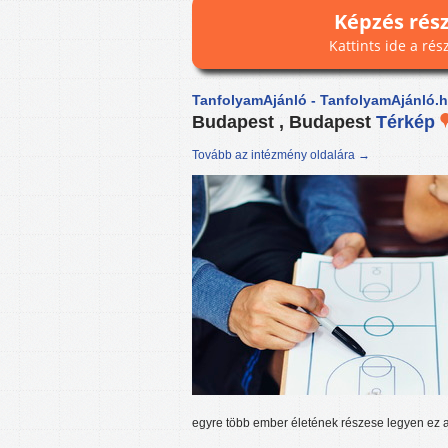
Képzés rés
Kattints ide a rés
TanfolyamAjánló - TanfolyamAjánló.
Budapest , Budapest
Térkép
Tovább az intézmény oldalára →
egyre több ember életének részese legyen ez 