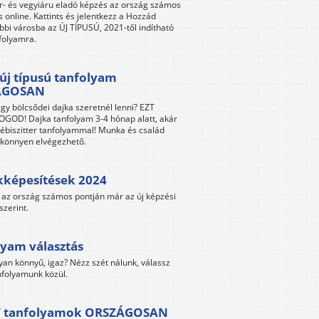
r- és vegyiáru eladó képzés az ország számos
s online. Kattints és jelentkezz a Hozzád
bbi városba az ÚJ TÍPUSÚ, 2021-től indítható
folyamra.
új típusú tanfolyam
ÁGOSAN
gy bölcsődei dajka szeretnél lenni? EZT
GOD! Dajka tanfolyam 3-4 hónap alatt, akár
ébiszitter tanfolyammal! Munka és család
s könnyen elvégezhető.
kképesítések 2024
az ország számos pontján már az új képzési
szerint.
yam választás
yan könnyű, igaz? Nézz szét nálunk, válassz
folyamunk közül.
 tanfolyamok ORSZÁGOSAN