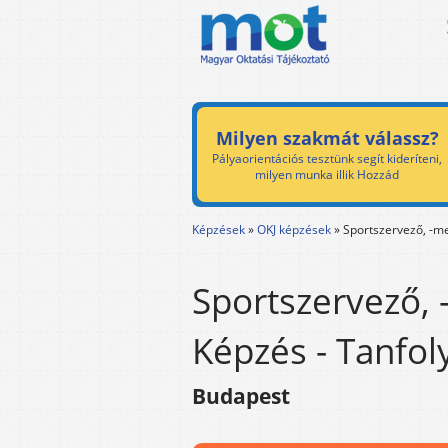
Milyen szakmát válassz?
Pályaorientációs tesztünk segít kideríteni,
milyen munka illik Hozzád
Képzések
»
OKJ képzések
»
Sportszervező, -m
Sportszervező,
Képzés - Tanfo
Budapest