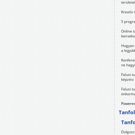
területe
Kreatív 
5 progra
Online t
beiratko
Hogyan 
a legjo
Konfere
ne hagyd
Falusi t
képzési
Falusi t
önkormá
Powered
Tanfo
Tanf
Dolgozz 