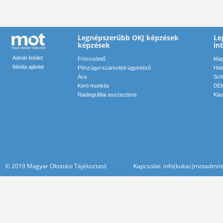
Legnépszerűbb OKJ képzések
Le
képzések
in
Admin felület
Fröccsöntő
Mag
Média ajánlat
Pénzügyi-számviteli ügyintéző
Hid
Ács
Sch
Kerti munkás
DEK
Radiográfiai asszisztens
Kla
© 2019 Magyar Oktatási Tájékoztató Kapcsolat: info(kukac)motadmin(