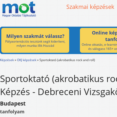
Szakmai képzések
Online kép
Milyen szakmát válassz?
tanf
Pályaorientációs tesztünk segít kideríteni,
Online oktatás, e-learnin
milyen munka illik Hozzád
és válogass 165+ on
Képzések
»
OKJ képzések
»
Sportoktató (akrobatikus rock and roll)
Sportoktató (akrobatikus roc
Képzés - Debreceni Vizsgak
Budapest
tanfolyam