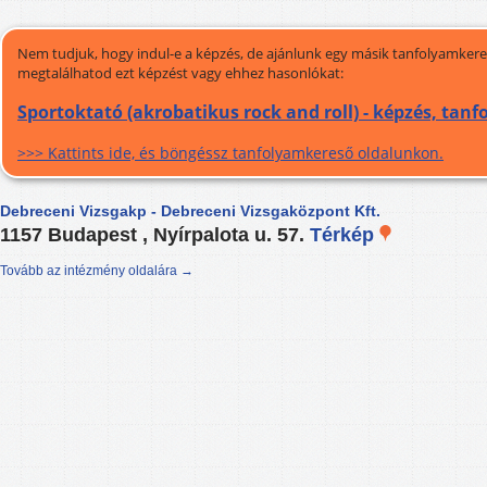
Nem tudjuk, hogy indul-e a képzés, de ajánlunk egy másik tanfolyamkeres
megtalálhatod ezt képzést vagy ehhez hasonlókat:
Sportoktató (akrobatikus rock and roll) - képzés, tan
>>> Kattints ide, és böngéssz tanfolyamkereső oldalunkon.
Debreceni Vizsgakp - Debreceni Vizsgaközpont Kft.
1157 Budapest , Nyírpalota u. 57.
Térkép
Tovább az intézmény oldalára →