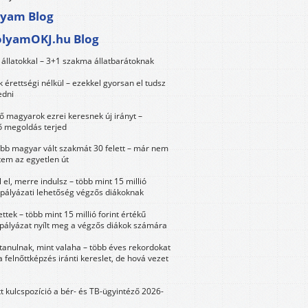
lyam Blog
olyamOKJ.hu Blog
állatokkal – 3+1 szakma állatbarátoknak
érettségi nélkül – ezekkel gyorsan el tudsz
edni
 magyarok ezrei keresnek új irányt –
 megoldás terjed
öbb magyar vált szakmát 30 felett – már nem
tem az egyetlen út
 el, merre indulsz – több mint 15 millió
 pályázati lehetőség végzős diákoknak
ttek – több mint 15 millió forint értékű
 pályázat nyílt meg a végzős diákok számára
tanulnak, mint valaha – több éves rekordokat
a felnőttképzés iránti kereslet, de hová vezet
tt kulcspozíció a bér- és TB-ügyintéző 2026-