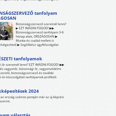
NSÁGSZERVEZŐ tanfolyam
ÁGOSAN
Biztonságszervező szeretnél lenni?
▶ EZT IMÁDNI FOGOD! ▶▶
Biztonságszervező tanfolyam 3-6
hónap alatt, ORSZÁGOSAN ▶
Munka és család mellett is
lvégezhető ▶ Segítőkész ügyfélszolgálat
SZETI tanfolyamok
i őr szeretnél lenni? EZT IMÁDNI FOGOD! ▶▶
és vagyonőr, biztonsági őr, vagyonvédelmi
zerelő, biztonságszervező és további
i és közszolgálati tanfolyamok profiktól.
kképesítések 2024
az ország számos pontján már az új képzési
szerint.
yam választás