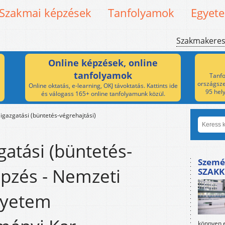
Szakmai képzések
Tanfolyamok
Egyet
Szakmakere
Online képzések, online
tanfolyamok
Tanfo
országsze
Online oktatás, e-learning, OKJ távoktatás. Kattints ide
95 hel
és válogass 165+ online tanfolyamunk közül.
igazgatási (büntetés-végrehajtási)
gatási (büntetés-
Szemé
épzés - Nemzeti
SZAKK
gyetem
könnyen e