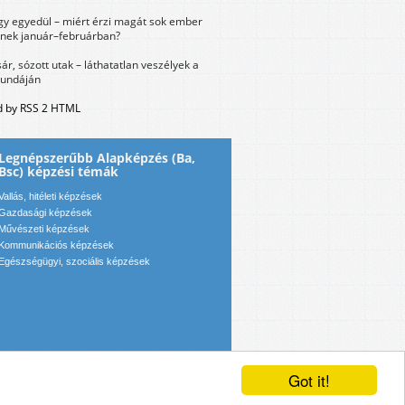
y egyedül – miért érzi magát sok ember
nek január–februárban?
sár, sózott utak – láthatatlan veszélyek a
bundáján
 by RSS 2 HTML
Legnépszerűbb Alapképzés (Ba,
Bsc) képzési témák
Vallás, hitéleti képzések
Gazdasági képzések
Művészeti képzések
Kommunikációs képzések
Egészségügyi, szociális képzések
Got it!