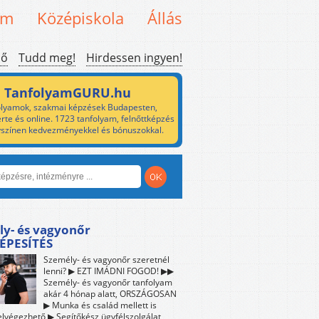
em
Középiskola
Állás
ső
Tudd meg!
Hirdessen ingyen!
TanfolyamGURU.hu
lyamok, szakmai képzések Budapesten,
rte és online. 1723 tanfolyam, felnőttképzés
yszínen kedvezményekkel és bónuszokkal.
ly- és vagyonőr
ÉPESÍTÉS
Személy- és vagyonőr szeretnél
lenni? ▶ EZT IMÁDNI FOGOD! ▶▶
Személy- és vagyonőr tanfolyam
akár 4 hónap alatt, ORSZÁGOSAN
▶ Munka és család mellett is
lvégezhető ▶ Segítőkész ügyfélszolgálat