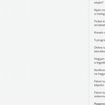
elején?
Nyári m
a meleg
Fizikai 
területe
Kreatív 
5 progra
Online t
beiratko
Hogyan 
a legjo
Konfere
ne hagyd
Falusi t
képzési
Falusi t
önkormá
Powered