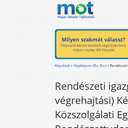
Milyen szakmát válassz?
Pályaorientációs tesztünk segít kideríteni,
milyen munka illik Hozzád
Képzések
»
Alapképzés (Ba, Bsc)
»
Rendészeti 
Rendészeti igaz
végrehajtási) K
Közszolgálati E