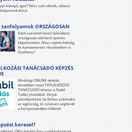
yan könnyű, igaz? Nézz szét nálunk, válassz
folyamunk közül.
 tanfolyamok ORSZÁGOSAN
Edző szeretnél lenni? Jelentkezz
országosan elérhető sportos
képzéseinkre. Nincs rejtett költség,
és kamatmentes részletekben is
fizethetsz!
LKOZÁSI TANÁCSADÓ KÉPZÉS
NE
Minőségi ONLINE oktatás
keretében most TÁPLÁLKOZÁSI
TANÁCSADÓ lehetsz a Stabil
Tudás jóvoltából. Várjuk
jelentkezésed, ha fontos számodra
az egészség, és szívesen segítenél
a környezetedben élőknek
pzést keresel?
ndítható, OKJ-t felváltó friss szakképesítések