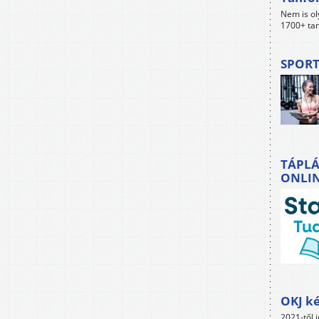
Nem is ol
1700+ tan
SPORT
TÁPLÁ
ONLI
OKJ ké
2021-től i