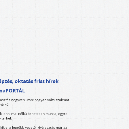
pzés, oktatás friss hírek
maPORTÁL
lasztás negyven után: hogyan válts szakmát
nélkül
k lenni ma: nélkülözhetetlen munka, egyre
 terhek
kik el a legtöbb vezetői kiválasztás már az