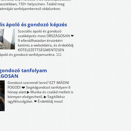
lasztékban, 150+ helyszínen. Találd meg
akmáját tanfolyamkereső oldalunkon.
lis ápoló és gondozó képzés
Szociális ápoló és gondozó
szakképzés most ORSZÁGOSAN ❤
9 ellenállhatatlan érvünkért
kattints a weboldalra, és érdeklődj
KÖTELEZETTSÉGMENTESEN
 ápoló és gondozó tanfolyamunkra. ⤵⤵⤵
gondozó tanfolyam
ÁGOSAN
Gondozó szeretnél lenni? EZT IMÁDNI
FOGOD! ❤️ Segédgondozó tanfolyam 6
hónap alatt ▶ Munka és család mellett is
könnyen elvégezhető. ▶ Segítőkész
ügyfélszolgálat. ❤ Érdeklődj most!