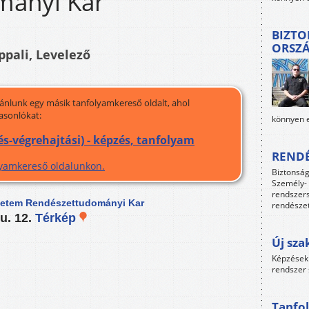
mányi Kar
BIZTO
ORSZ
ppali, Levelező
jánlunk egy másik tanfolyamkereső oldalt, ahol
asonlókat:
könnyen e
és-végrehajtási) - képzés, tanfolyam
RENDÉ
olyamkereső oldalunkon.
Biztonság
Személy- 
rendszers
yetem Rendészettudományi Kar
rendészet
u. 12.
Térkép
Új sza
Képzések 
rendszer 
Tanfol