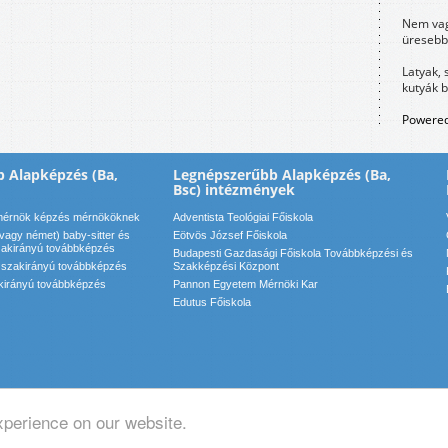
Nem vag
üresebb
Latyak, 
kutyák 
Powered
 Alapképzés (Ba,
Legnépszerűbb Alapképzés (Ba,
Bsc) intézmények
mérnök képzés mérnököknek
Adventista Teológiai Főiskola
vagy német) baby-sitter és
Eötvös József Főiskola
zakirányú továbbképzés
Budapesti Gazdasági Főiskola Továbbképzési és
g szakirányú továbbképzés
Szakképzési Központ
kirányú továbbképzés
Pannon Egyetem Mérnöki Kar
Edutus Főiskola
xperience on our website.
pcsolat: info(kukac)motadmin(pont)hu