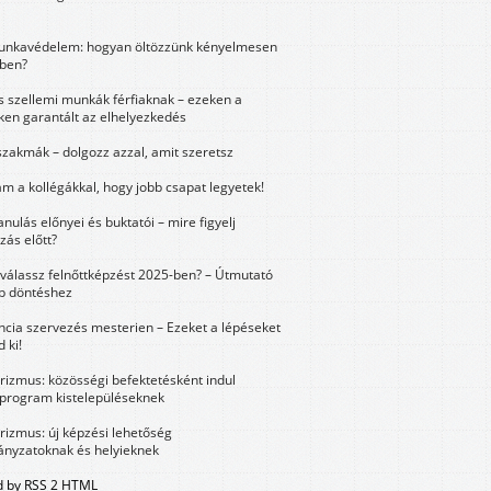
unkavédelem: hogyan öltözzünk kényelmesen
ben?
és szellemi munkák férfiaknak – ezeken a
ken garantált az elhelyezkedés
szakmák – dolgozz azzal, amit szeretsz
m a kollégákkal, hogy jobb csapat legyetek!
anulás előnyei és buktatói – mire figyelj
zás előtt?
válassz felnőttképzést 2025-ben? – Útmutató
bb döntéshez
ncia szervezés mesterien – Ezeket a lépéseket
 ki!
urizmus: közösségi befektetésként indul
 program kistelepüléseknek
urizmus: új képzési lehetőség
nyzatoknak és helyieknek
 by RSS 2 HTML