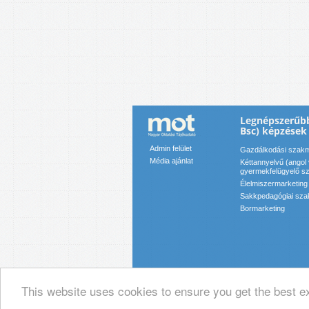
Legnépszerűbb
Bsc) képzések
Admin felület
Gazdálkodási szak
Média ajánlat
Kéttannyelvű (angol 
gyermekfelügyelő s
Élelmiszermarketin
Sakkpedagógiai sza
Bormarketing
This website uses cookies to ensure you get the best e
© 2019 Magyar Oktatási Tájékoztató Ka