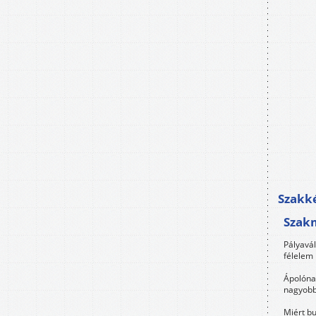
Szakké
Szak
Pályavá
félelem 
Ápolóna
nagyobb
Miért bu