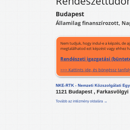
Rendészettudo
Budapest
Államilag finanszírozott, Na
Nem tudjuk, hogy indul-e a képzés, de a
megtalálhatod ezt képzést vagy ehhez h
Rendészeti igazgatási (büntet
>>> Kattints ide, és böngéssz tanf
NKE-RTK - Nemzeti Közszolgálati Eg
1121 Budapest , Farkasvölgyi 
Tovább az intézmény oldalára →