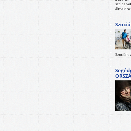
széles vá
álmaid sz
Szociá
Szociális
Segéd
ORSZ