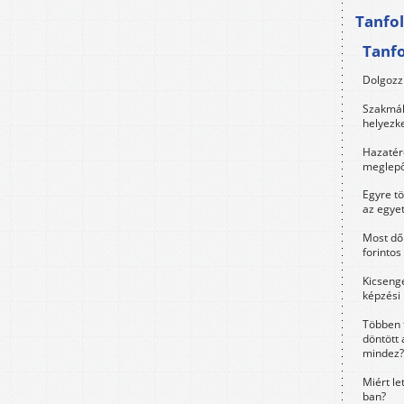
Tanfo
Tanf
Dolgozz 
Szakmák 
helyezk
Hazatérő
meglepő
Egyre t
az egye
Most dől
forintos
Kicsenge
képzési
Többen 
döntött 
mindez?
Miért le
ban?